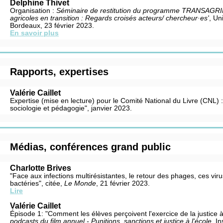
Delphine Thivet
Organisation :
Séminaire de restitution du programme TRANSAGR
agricoles en transition : Regards croisés acteurs/ chercheur·es'
, Un
Bordeaux, 23 février 2023.
En savoir plus
Rapports, expertises
Valérie Caillet
Expertise (mise en lecture) pour le Comité National du Livre (CNL) : 
sociologie et pédagogie", janvier 2023.
Médias, conférences grand public
Charlotte Brives
"Face aux infections multirésistantes, le retour des phages, ces vir
bactéries", citée,
Le Monde
, 21 février 2023.
Lire
Valérie Caillet
Épisode 1: "Comment les élèves perçoivent l'exercice de la justice à
podcasts du film annuel - Punitions, sanctions et justice à l'école
, I