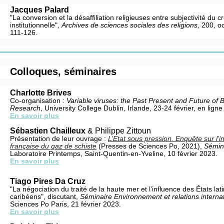
Jacques Palard
"La conversion et la désaffiliation religieuses entre subjectivité du c
institutionnelle",
Archives de sciences sociales des religions
, 200, o
111-126.
Colloques, séminaires
Charlotte Brives
Co-organisation :
Variable viruses: the Past Present and Future of
Research
, University College Dublin, Irlande, 23-24 février, en ligne 
En savoir plus
Sébastien Chailleux
& Philippe Zittoun
Présentation de leur ouvrage :
L’Etat sous pression. Enquête sur l’in
française du gaz de schiste
(Presses de Sciences Po, 2021),
Sémin
Laboratoire Printemps, Saint-Quentin-en-Yveline, 10 février 2023.
En savoir plus
Tiago Pires Da Cruz
"La négociation du traité de la haute mer et l’influence des États la
caribéens", discutant,
Séminaire Environnement et relations interna
Sciences Po Paris, 21 février 2023.
En savoir plus