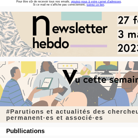
Pour être sûr de recevoir tous nos emails,
ajoutez-nous à votre carnet d'adresses
.
Si ce mail ne s'affiche pas correctement,
suivez ce lien
.
#Parutions et actualités des cherche
permanent·es et associé·es
Publlications