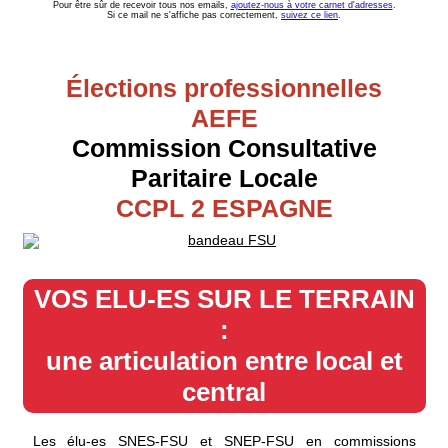
Pour être sûr de recevoir tous nos emails,
ajoutez-nous à votre carnet d'adresses
.
Si ce mail ne s'affiche pas correctement,
suivez ce lien
.
Élections professionnelles
AEFE
Commission Consultative
Paritaire Locale
CCPL 2 ESPAGNE
VOS ELU-ES SUR LE TERRAIN
:
une articulation entre local et
central
Les élu-es SNES-FSU et SNEP-FSU en commissions