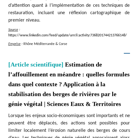
d’attention quant à l’implémentation de ces techniques de
restauration, incluant une réflexion cartographique de
premier niveau.
Source
:
https
:
/
/
www.linkedin.com
/
feed
/
update
/
urn
:
li
:
activity
:
7368201744213766148
/
Emprise
:
Rhône Méditerranée & Corse
[Article scientifique]
Estimation de
l’affouillement en méandre : quelles formules
dans quel contexte ? Application à la
stabilisation des berges de rivières par le
génie végétal | Sciences Eaux & Territoires
Lorsque les enjeux socio-économiques sont importants et ne
peuvent être déplacés, des actions sont possibles pour
limiter localement l’érosion naturelle des berges de cours