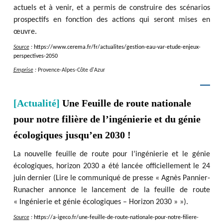
actuels et à venir, et a permis de construire des scénarios
prospectifs en fonction des actions qui seront mises en
œuvre.
Source
:
https
:
/
/
www.cerema.fr
/
fr
/
actualites
/
gestion-eau-var-etude-enjeux-
perspectives-2050
Emprise
:
Provence-Alpes-Côte d'Azur
[Actualité]
Une Feuille de route nationale
pour notre filière de l’ingénierie et du génie
écologiques jusqu’en 2030 !
La nouvelle feuille de route pour l’ingénierie et le génie
écologiques, horizon 2030 a été lancée officiellement le 24
juin dernier (Lire le communiqué de presse « Agnès Pannier-
Runacher annonce le lancement de la feuille de route
« Ingénierie et génie écologiques – Horizon 2030 » »).
Source
:
https
:
/
/
a-igeco.fr
/
une-feuille-de-route-nationale-pour-notre-filiere-