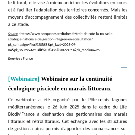
le littoral, elle vise à mieux anticiper les évolutions en cours
et à faciliter l’adaptation des territoires concernés. Mais les
moyens d’accompagnement des collectivités restent limités
à ce stade.
Source
:
https
:
/
/
www.banquedesterritoires.fr
/
trait-de-cote-la-nouvelle-
strategie-nationale-de-gestion-integree-en-consultation?
pk_campaign=Flux%20RSS&pk_kwd=2025-09-
04&pk_source=Actualit%C3%A9s%20Localtis&pk_medium=RSS
Emprise
:
France
[Webinaire]
Webinaire sur la continuité
écologique piscicole en marais littoraux
Ce webinaire a été organisé par le Pôle-relais lagunes
méditerranéennes le 26 Juin 2025 dans le cadre du Life
Biodiv’France à destination des gestionnaires des marais
littoraux et rétrolittoraux. Cet échange avec les structures
de gestion a ainsi permis d’apporter des connaissances sur