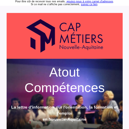
Pour être sûr de recevoir tous nos emails,
ajoutez-nous à votre carnet d'adresses
.
Si ce mail ne s'affiche pas correctement,
suivez ce lien
.
Atout
Compétences
La lettre d'information sur l'orientation, la formation et
l'emploi
en Nouvelle-Aquitaine