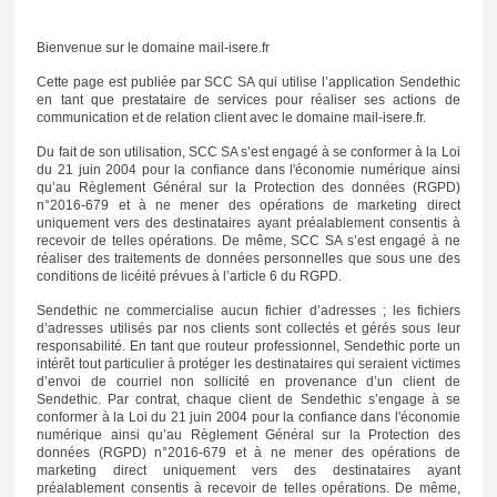
Bienvenue sur le domaine mail-isere.fr
Cette page est publiée par SCC SA qui utilise l’application Sendethic
en tant que prestataire de services pour réaliser ses actions de
communication et de relation client avec le domaine mail-isere.fr.
Du fait de son utilisation, SCC SA s’est engagé à se conformer à la Loi
du 21 juin 2004 pour la confiance dans l'économie numérique ainsi
qu’au Règlement Général sur la Protection des données (RGPD)
n°2016-679 et à ne mener des opérations de marketing direct
uniquement vers des destinataires ayant préalablement consentis à
recevoir de telles opérations. De même, SCC SA s’est engagé à ne
réaliser des traitements de données personnelles que sous une des
conditions de licéité prévues à l’article 6 du RGPD.
Sendethic ne commercialise aucun fichier d’adresses ; les fichiers
d’adresses utilisés par nos clients sont collectés et gérés sous leur
responsabilité. En tant que routeur professionnel, Sendethic porte un
intérêt tout particulier à protéger les destinataires qui seraient victimes
d’envoi de courriel non sollicité en provenance d’un client de
Sendethic. Par contrat, chaque client de Sendethic s’engage à se
conformer à la Loi du 21 juin 2004 pour la confiance dans l'économie
numérique ainsi qu’au Règlement Général sur la Protection des
données (RGPD) n°2016-679 et à ne mener des opérations de
marketing direct uniquement vers des destinataires ayant
préalablement consentis à recevoir de telles opérations. De même,