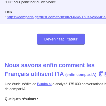
"Oui" pour participer au webinaire.
Lien
:
https
:
/
/
comparia.getgrist.com
/
forms
/
h2i36mSYhJsAyb5r4Be
Devenir facilitateur
Nous savons enfin comment les
Français utilisent l'IA
🥐
(enfin compar:IA)
Une étude inédite de
Bunka.ai
a analysé 175 000 conversations 
de compar:IA.
Quelques résultats :