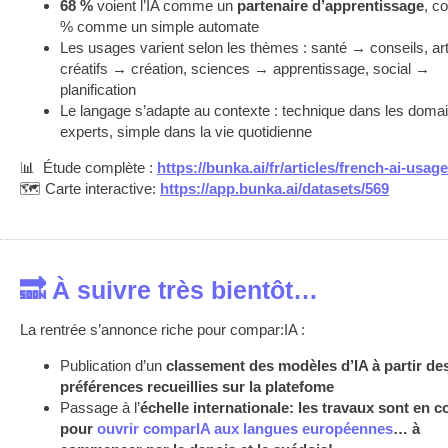
68 %
voient l’IA comme un
partenaire d’apprentissage
, c
% comme un simple automate
Les usages varient selon les thèmes : santé → conseils, ar
créatifs → création, sciences → apprentissage, social →
planification
Le langage s’adapte au contexte : technique dans les doma
experts, simple dans la vie quotidienne
📊 Étude complète :
https://bunka.ai/fr/articles/french-ai-usag
🗺️ Carte interactive:
https
:
/
/
app.bunka.ai
/
datasets
/
569
🔜 À suivre très bientôt…
La rentrée s’annonce riche pour compar:IA :
Publication d’un
classement des modèles d’IA à partir de
préférences recueillies sur la platefome
Passage à l’
échelle internationale: les travaux sont en c
pour
ouvrir comparIA aux langues européennes
… à