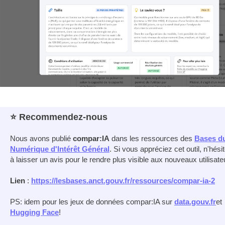
⭐️ Recommendez-nous
Nous avons publié
compar:IA
dans les ressources des
Bases d
Numérique d'Intérêt Général
. Si vous appréciez cet outil, n'hési
à laisser un avis pour le rendre plus visible aux nouveaux utilisate
Lien
:
https
:
/
/
lesbases.anct.gouv.fr
/
ressources
/
compar-ia-2
PS: idem pour les jeux de données compar:IA sur
data.gouv.fr
et
Hugging Face
!