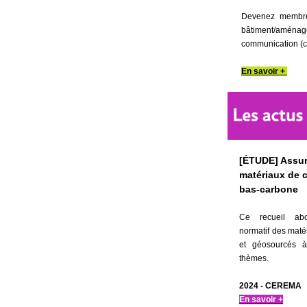
Devenez membre 
bâtiment/aménag
communication (co
En savoir +
[ÉTUDE] Assur
matériaux de 
bas-carbone
Ce recueil ab
normatif des maté
et géosourcés à
thèmes.
2024 - CEREMA
En savoir +