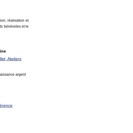
on, réalisation et
ts bénévoles et le
ine
let, Ateliers
naissance argent
férence