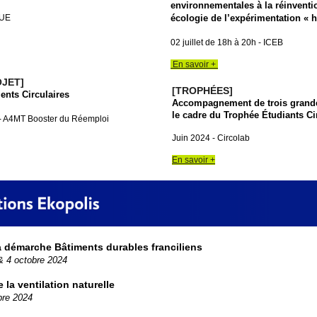
environnementales à la réinventi
AUE
écologie de l’expérimentation « 
02 juillet de 18h à 20h - ICEB
En savoir +
OJET]
[TROPHÉES]
ents Circulaires
Accompagnement de trois grand
le cadre du Trophée Étudiants Ci
t - A4MT Booster du Réemploi
Juin 2024 - Circolab
En savoir +
a démarche Bâtiments durables franciliens
 & 4 octobre 2024
la ventilation naturelle
bre 2024