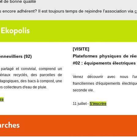
el
de bonne qualité
 encore adhérent? Il est toujours temps de rejoindre l'association via
c
[VISITE]
Plateformes physiques de réem
nnevilliers (92)
#02 : équipements électriques
n partagé et convivial, comprend un
ériaux recyclés, des parcelles de
Venez découvrir avec nous l'un
dagogiques, des bacs à compost, une
franciliennes d'équipements électriq
es collecteurs d'eau de pluie.
seconde vie.
ire
​​11 juillet -
S'inscrire