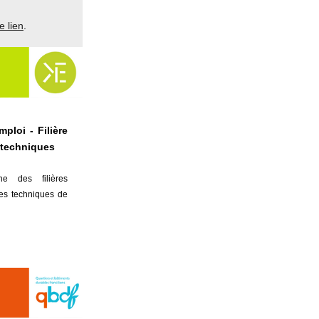
e lien
.
ploi - Filière
 techniques
e des filières
ues techniques de