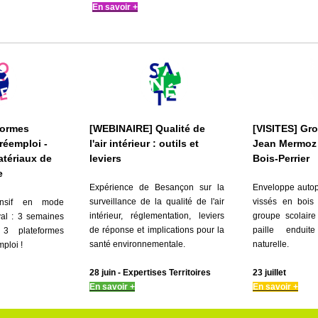
En savoir +
formes
[WEBINAIRE] Qualité de
[VISITES] Gro
réemploi -
l'air intérieur : outils et
Jean
Mermoz 
matériaux de
leviers
Bois-Perrier
e
Expérience de Besançon sur la
Enveloppe autop
surveillance de la qualité de l'air
vissés en bois 
ensif en mode
intérieur, réglementation, leviers
groupe scolair
l : 3 semaines
de réponse et implications pour la
paille enduite
 3 plateformes
santé environnementale.
naturelle.
mploi !
28 juin - Expertises Territoires
23 juillet
En savoir +
En savoir +