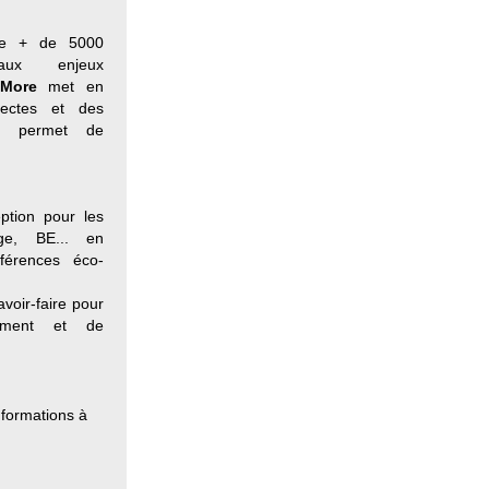
de + de 5000
 aux enjeux
 More
met en
tectes et des
et permet de
ption pour les
age, BE... en
éférences éco-
avoir-faire pour
iment et de
formations à