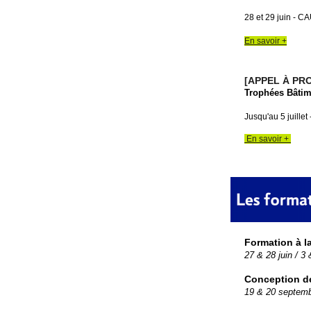
28 et 29 juin - C
En savoir +
[APPEL À PR
Trophées Bâtim
Jusqu'au 5 juille
En savoir +
Formation à l
27 & 28 juin / 3
Conception de 
19 & 20 septem