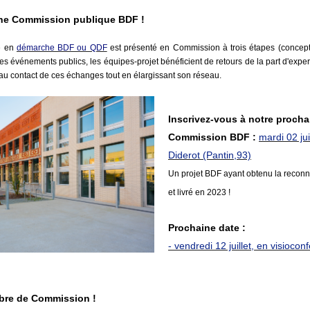
une Commission publique BDF !
é en
démarche BDF ou QDF
est présenté en Commission à trois étapes (concepti
es événements publics, les équipes-projet bénéficient de retours de la part d'exper
au contact de ces échanges tout en élargissant son réseau.
Inscrivez-vous à notre procha
Commission BDF :
mardi 02 juil
Diderot (Pantin,93)
Un projet BDF ayant obtenu la recon
et livré en 2023 !
Prochaine date :
- vendredi 12 juillet, en visiocon
re de Commission !