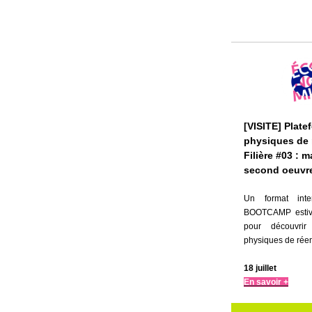
[VISITE] Plate
physiques de 
Filière #03 : 
second oeuvr
Un format int
BOOTCAMP estiva
pour découvrir
physiques de rée
18 juillet
En savoir +