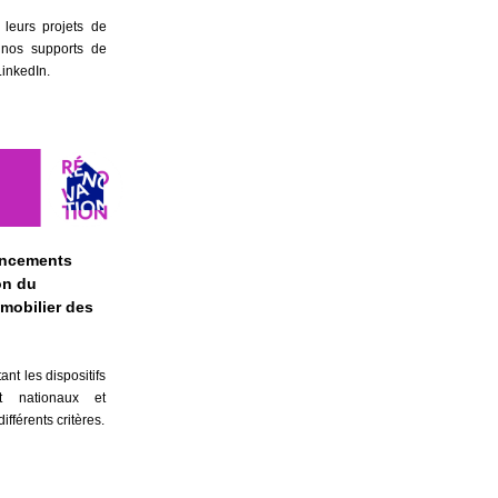
 leurs projets de
r nos supports de
LinkedIn.
ancements
on du
mobilier des
nt les dispositifs
t nationaux et
ifférents critères.