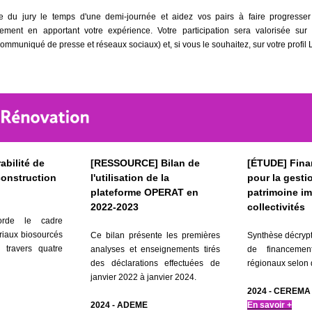
du jury le temps d'une demi-journée et aidez vos pairs
à faire progresser
ement en apportant votre expérience.
Votre participation sera valorisée su
mmuniqué de presse et réseaux sociaux) et, si vous le souhaitez, sur votre profil 
abilité de
[RESSOURCE] Bilan de
[ÉTUDE] Fin
construction
l'utilisation de la
pour la gesti
plateforme OPERAT en
patrimoine im
2022-2023
collectivités
orde le cadre
riaux biosourcés
Ce bilan présente les premières
Synthèse décrypta
 travers quatre
analyses et enseignements tirés
de financemen
des déclarations effectuées de
régionaux selon d
janvier 2022 à janvier 2024.
2024 - CEREMA
2024 - ADEME
En savoir +