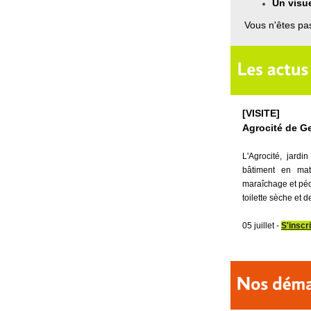
Un visu
Vous n'êtes pas
[VISITE]
Agrocité de Ge
L'Agrocité, jardi
bâtiment en mat
maraîchage et pé
toilette sèche et d
05 juillet -
S'inscr