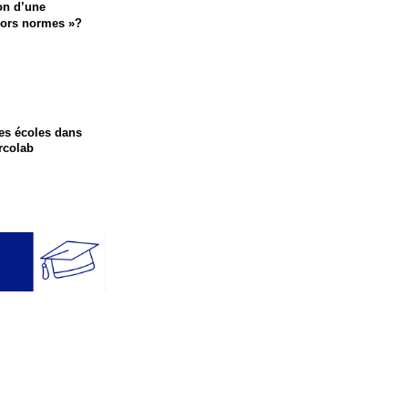
on d’une
hors normes »?
es écoles dans
rcolab