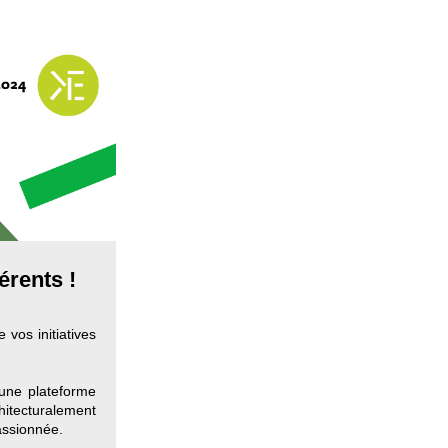
érents !
 vos initiatives
 une plateforme
itecturalement
assionnée.