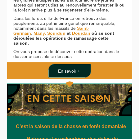
les graines indispensables à la fourniture de jeunes
arbres qui seront utiles au renouvellement forestier là où
la forêt n'arrive plus à se régénérer d'elle-même.
Dans les forêts d'Ile-de-France on retrouve des
peuplements au patrimoine génétique remarquable,
notamment dans les massifs de
Saint-
Germain
,
Marly
,
Sourdun
et
Dourdan
où se sont
déroulées les opérations de ramassage cette
saison.
On vous propose de découvrir cette opération dans le
dossier accessible ci-dessous.
En savoir +
C’est la saison de la chasse en forêt domaniale
: Retrouvez les calendriers des dates de