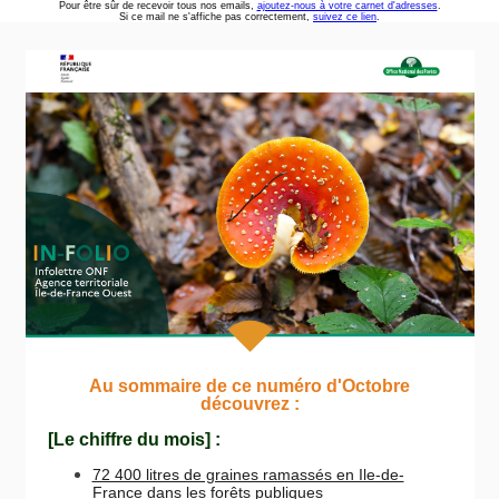
Pour être sûr de recevoir tous nos emails,
ajoutez-nous à votre carnet d'adresses
.
Si ce mail ne s'affiche pas correctement,
suivez ce lien
.
Au sommaire de ce numéro d'Octobre
découvrez :
[Le chiffre du mois] :
72 400 litres de graines ramassés en Ile-de-
France dans les forêts publiques