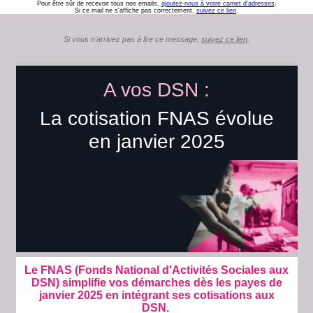
Pour être sûr de recevoir tous nos emails,
ajoutez-nous à votre carnet d'adresses
.
Si ce mail ne s'affiche pas correctement,
suivez ce lien
.
Si vous n'arrivez pas à lire ce message,
suivez ce lien
.
A vos DSN :
La cotisation FNAS évolue
en janvier 2025
Le FNAS (Fonds National d'Activités Sociales aux
DSN) simplifie vos démarches dès les payes de
janvier 2025 en intégrant ses cotisations aux
DSN.