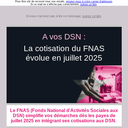
Pour être sûr de recevoir tous nos emails,
ajoutez-nous à votre carnet d'adresses
.
Si ce mail ne s'affiche pas correctement,
suivez ce lien
.
Si vous n'arrivez pas à lire ce message,
suivez ce lien
.
A vos DSN :
La cotisation du FNAS
évolue en juillet 2025
Le FNAS (Fonds National d'Activités Sociales aux
DSN) simplifie vos démarches dès les payes de
juillet 2025 en intégrant ses cotisations aux DSN.