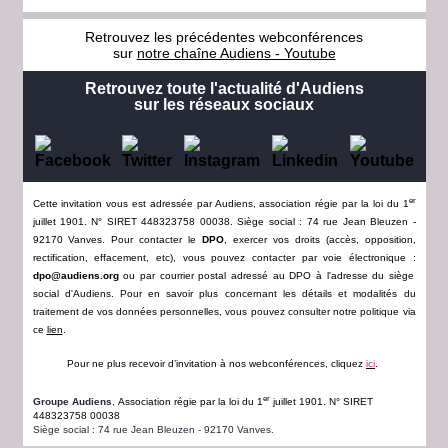
Retrouvez les précédentes webconférences
sur
notre chaîne Audiens - Youtube
Retrouvez toute l'actualité d'Audiens
sur les réseaux sociaux
er
Cette invitation vous est adressée par Audiens, association régie par la loi du 1
juillet 1901. N° SIRET 448323758 00038. Siège social : 74 rue Jean Bleuzen -
92170 Vanves. Pour contacter le
DPO
, exercer vos droits (accès, opposition,
rectification, effacement, etc), vous pouvez contacter par voie électronique :
dpo@audiens.org
ou par courrier postal adressé au DPO à l'adresse du siège
social d'Audiens. Pour en savoir plus concernant les détails et modalités du
traitement de vos données personnelles, vous pouvez consulter notre politique via
ce
lien
.
Pour ne plus recevoir d’invitation à nos webconférences, cliquez
ici
.
er
Groupe Audiens
,
Association régie par la loi du 1
juillet 1901. N° SIRET
448323758 00038
Siège social : 74 rue Jean Bleuzen - 92170 Vanves.