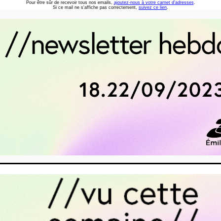
Pour être sûr de recevoir tous nos emails,
ajoutez-nous à votre carnet d'adresses
.
Si ce mail ne s'affiche pas correctement,
suivez ce lien
.