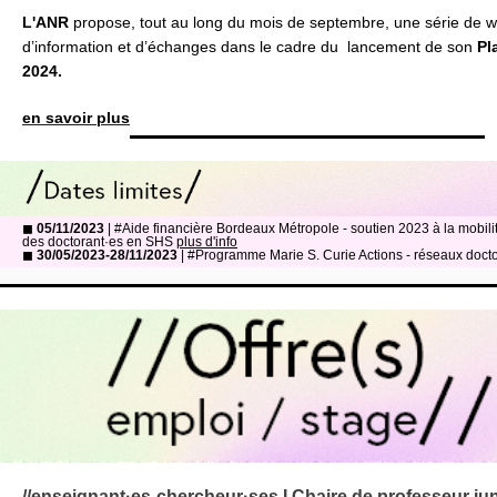
L'ANR
propose, tout au long du mois de septembre, une série de w
d’information et d’échanges dans le cadre du lancement de son
Pl
2024.
en savoir plus
◼
05/11/2023
| #Aide financière Bordeaux Métropole - soutien 2023 à la mobili
des doctorant·es en SHS
plus d'info
◼
30/05/2023-28/11/2023
| #Programme Marie S. Curie Actions - réseaux doc
//enseignant·es-chercheur·ses I Chaire de professeur jun