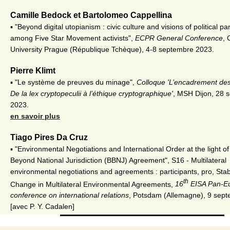
Camille Bedock et Bartolomeo Cappellina
▪ "Beyond digital utopianism : civic culture and visions of political par
among Five Star Movement activists",
ECPR General Conference
, 
University Prague (République Tchèque), 4-8 septembre 2023.
Pierre Klimt
▪ "Le système de preuves du minage",
Colloque 'L’encadrement des 
De la lex cryptopeculii à l’éthique cryptographique'
, MSH Dijon, 28 
2023.
en savoir plus
Tiago Pires Da Cruz
▪ "Environmental Negotiations and International Order at the light of
Beyond National Jurisdiction (BBNJ) Agreement", S16 - Multilateral
environmental negotiations and agreements : participants, pro, Stabi
th
Change in Multilateral Environmental Agreements,
16
EISA Pan-E
conference on international relations
, Potsdam (Allemagne), 9 sep
[avec P. Y. Cadalen]