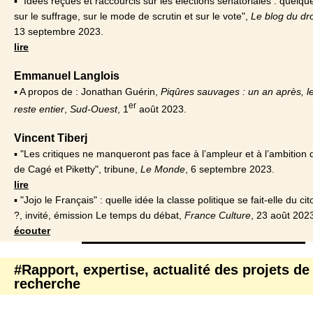
▪ "Idées reçues et raccourcis sur les élections sénatoriales : quelqu
sur le suffrage, sur le mode de scrutin et sur le vote",
Le blog du droi
13 septembre 2023.
lire
Emmanuel Langlois
▪ A propos de : Jonathan Guérin,
Piqûres sauvages : un an après, l
er
reste entier
,
Sud-Ouest
, 1
août 2023.
Vincent Tiberj
▪ "Les critiques ne manqueront pas face à l’ampleur et à l’ambition 
de Cagé et Piketty", tribune,
Le Monde
, 6 septembre 2023.
lire
▪ "Jojo le Français" : quelle idée la classe politique se fait-elle du 
?, invité, émission Le temps du débat,
France Culture
, 23 août 202
écouter
#Rapport, expertise, actualité des projets de
recherche