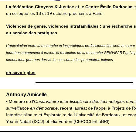
La fédération Citoyens & Justice et le Centre Émile Durkheim
c
un colloque les 18 et 19 octobre prochains à Paris :
Violences de genre, violences intrafamiliales : une recherche
au service des pratiques
L’articulation entre la recherche et les pratiques professionnelles sera au cœu
journées notamment à travers la restitution de la recherche GENVIPART qui a p
dimensions genrées des violences contre les partenaires intimes..
en savoir plus
Anthony Amicelle
▪ Membre de l'
Observatoire interdisciplinaire des technologies num
surveillance en démocratie
, récent lauréat de l'appel à Projets de 
Interdisciplinaire et Exploratoire de l'Université de Bordeaux, et co
Yoann Nabat (ISCJ) et Elia Verdon (CERCCLE/LaBRI)