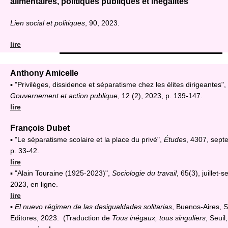
alimentaires, politiques publiques et inégalités
Lien social et politiques
, 90, 2023.
lire
Anthony Amicelle
▪ "Privilèges, dissidence et séparatisme chez les élites dirigeantes",
Gouvernement et action publique
, 12 (2), 2023, p. 139-147.
lire
François Dubet
▪ "Le séparatisme scolaire et la place du privé",
Études
, 4307, sept
p. 33-42.
lire
▪ "Alain Touraine (1925-2023)",
Sociologie du travail
, 65(3), juillet
2023, en ligne.
lire
▪
El nuevo régimen de las desigualdades solitarias
, Buenos-Aires, S
Editores, 2023. (Traduction de
Tous inégaux, tous singuliers
, Seuil