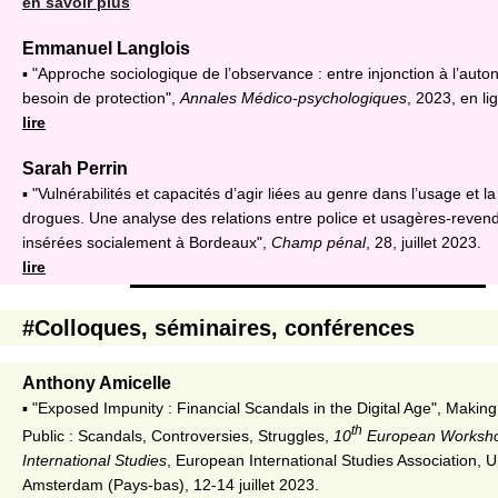
en savoir plus
Emmanuel Langlois
▪ "Approche sociologique de l’observance : entre injonction à l’auto
besoin de protection",
Annales Médico-psychologiques
, 2023, en li
lire
Sarah Perrin
▪ "Vulnérabilités et capacités d’agir liées au genre dans l’usage et l
drogues. Une analyse des relations entre police et usagères-reve
insérées socialement à Bordeaux",
Champ pénal
, 28, juillet 2023.
lire
#Colloques, séminaires, conférences
Anthony Amicelle
▪ "Exposed Impunity : Financial Scandals in the Digital Age", Making
th
Public : Scandals, Controversies, Struggles,
10
European Worksho
International Studies
, European International Studies Association, Un
Amsterdam (Pays-bas), 12-14 juillet 2023.