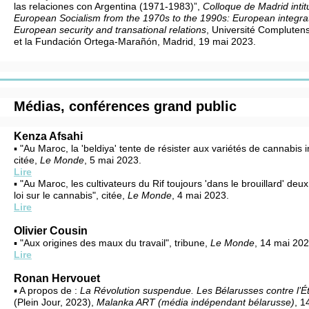
las relaciones con Argentina (1971-1983)”,
Colloque de Madrid intit
European Socialism from the 1970s to the 1990s: European integrat
European security and transational relations
, Université Compluten
et la Fundación Ortega-Marañón, Madrid, 19 mai 2023.
Médias, conférences grand public
Kenza Afsahi
▪ "Au Maroc, la 'beldiya' tente de résister aux variétés de cannabis 
citée,
Le Monde
, 5 mai 2023.
Lire
▪ "Au Maroc, les cultivateurs du Rif toujours 'dans le brouillard' deu
loi sur le cannabis", citée,
Le Monde
, 4 mai 2023.
Lire
Olivier Cousin
▪ "Aux origines des maux du travail", tribune,
Le Monde
, 14 mai 202
Lire
Ronan Hervouet
▪ A propos de :
La Révolution suspendue. Les Bélarusses contre l’Éta
(Plein Jour, 2023),
Malanka ART (média indépendant bélarusse)
, 1