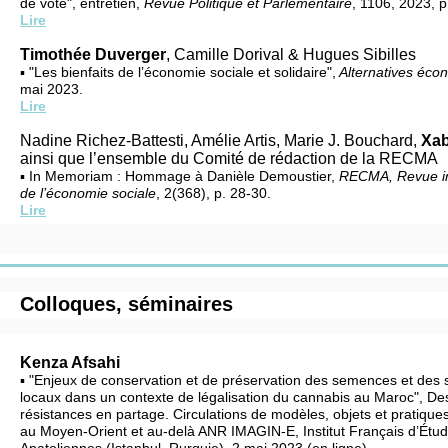
de vote", entretien,
Revue Politique et Parlementaire
, 1106, 2023, p
Lire
Timothée Duverger
, Camille Dorival & Hugues Sibilles
▪ "Les bienfaits de l’économie sociale et solidaire",
Alternatives éco
mai 2023.
Lire
Nadine Richez-Battesti, Amélie Artis, Marie J. Bouchard,
Xabi
ainsi que l’ensemble du Comité de rédaction de la RECMA
▪ In Memoriam : Hommage à Danièle Demoustier,
RECMA, Revue in
de l’économie sociale
, 2(368), p. 28-30.
Lire
Colloques, séminaires
Kenza Afsahi
▪ "Enjeux de conservation et de préservation des semences et des 
locaux dans un contexte de légalisation du cannabis au Maroc", Des
résistances en partage. Circulations de modèles, objets et pratiques
au Moyen-Orient et au-delà ANR IMAGIN-E, Institut Français d’Étu