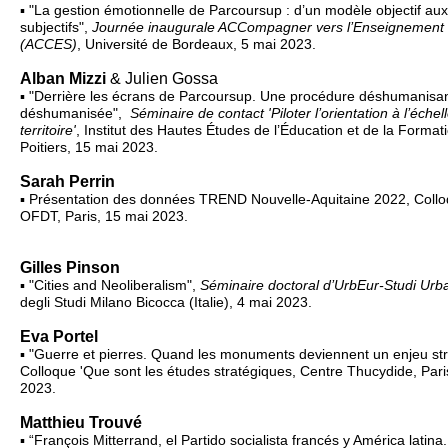
▪ "La gestion émotionnelle de Parcoursup : d’un modèle objectif aux
subjectifs",
Journée inaugurale ACCompagner vers l’Enseignement 
(ACCES)
, Université de Bordeaux, 5 mai 2023.
Alban Mizzi
& Julien Gossa
▪ "Derrière les écrans de Parcoursup. Une procédure déshumanisa
déshumanisée",
Séminaire de contact 'Piloter l’orientation à l’échel
territoire'
, Institut des Hautes Études de l’Éducation et de la Format
Poitiers, 15 mai 2023.
Sarah Perrin
▪ Présentation des données TREND Nouvelle-Aquitaine 2022, Col
OFDT, Paris, 15 mai 2023.
Gilles Pinson
▪ "Cities and Neoliberalism",
Séminaire doctoral d’UrbEur-Studi Urba
degli Studi Milano Bicocca (Italie), 4 mai 2023.
Eva Portel
▪ "Guerre et pierres. Quand les monuments deviennent un enjeu str
Colloque 'Que sont les études stratégiques, Centre Thucydide, Pari
2023.
Matthieu Trouvé
▪ “François Mitterrand, el Partido socialista francés y América latina