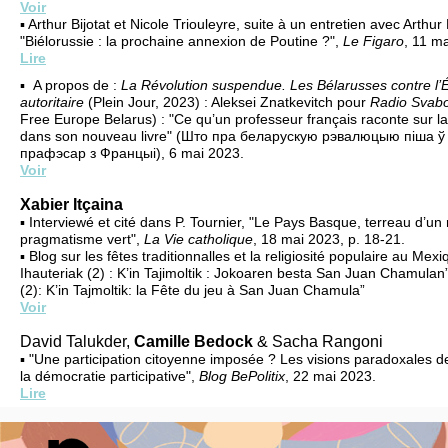
Voir
▪ Arthur Bijotat et Nicole Triouleyre, suite à un entretien avec Arthur B
"Biélorussie : la prochaine annexion de Poutine ?",
Le Figaro
, 11 m
Lire
▪ A propos de :
La Révolution suspendue. Les Bélarusses contre l’É
autoritaire
(Plein Jour, 2023) : Aleksei Znatkevitch pour
Radio Svab
Free Europe Belarus) : "Ce qu’un professeur français raconte sur la
dans son nouveau livre" (Што пра беларускую рэвалюцыю піша ў 
прафэсар з Францыі), 6 mai 2023.
Voir
Xabier Itçaina
▪ Interviewé et cité dans P. Tournier, "Le Pays Basque, terreau d’un 
pragmatisme vert",
La Vie catholique
, 18 mai 2023, p. 18-21.
▪ Blog sur les fêtes traditionnalles et la religiosité populaire au Mexi
Ihauteriak (2) : K’in Tajimoltik : Jokoaren besta San Juan Chamulan
(2): K’in Tajmoltik: la Fête du jeu à San Juan Chamula”
Voir
David Talukder,
Camille Bedock
& Sacha Rangoni
▪ "Une participation citoyenne imposée ? Les visions paradoxales de
la démocratie participative",
Blog BePolitix
, 22 mai 2023.
Lire