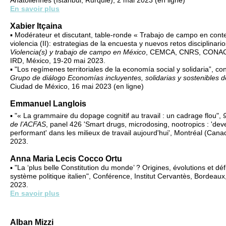
Anatoliennes (Istanbul, Rurquie), 2 mai 2023 (en ligne)
En savoir plus
Xabier Itçaina
▪ Modérateur et discutant, table-ronde « Trabajo de campo en cont
violencia (II): estrategias de la encuesta y nuevos retos disciplinari
Violencia(s) y trabajo de campo en México
, CEMCA, CNRS, CONAC
IRD, México, 19-20 mai 2023.
▪ "Los regímenes territoriales de la economía social y solidaria”, co
Grupo de diálogo Economías incluyentes, solidarias y sostenibles
Ciudad de México, 16 mai 2023 (en ligne)
Emmanuel Langlois
▪ "« La grammaire du dopage cognitif au travail : un cadrage flou",
de l’ACFAS
, panel 426 'Smart drugs, microdosing, nootropics : 'dev
performant' dans les milieux de travail aujourd'hui', Montréal (Cana
2023.
Anna Maria Lecis Cocco Ortu
▪ "La ‘plus belle Constitution du monde’ ? Origines, évolutions et déf
système politique italien", Conférence, Institut Cervantès, Bordeaux
2023.
En savoir plus
Alban Mizzi