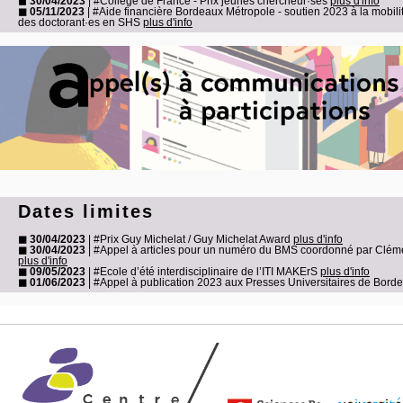
◼
30/04/2023
| #Collège de France - Prix jeunes chercheur·ses
plus d'info
◼ 05/11/2023
| #Aide financière Bordeaux Métropole - soutien 2023 à la mobili
des doctorant·es en SHS
plus d'info
Dates limites
◼ 30/04/2023
| #Prix Guy Michelat / Guy Michelat Award
plus d'info
◼ 30/04/2023
| #Appel à articles pour un numéro du BMS coordonné par Clém
plus d'info
◼ 09/05/2023
| #Ecole d’été interdisciplinaire de l’ITI MAKErS
plus d'info
◼ 01/06/2023
| #Appel à publication 2023 aux Presses Universitaires de Bor