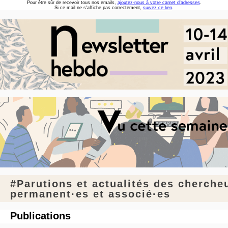
Pour être sûr de recevoir tous nos emails,
ajoutez-nous à votre carnet d'adresses
.
Si ce mail ne s'affiche pas correctement,
suivez ce lien
.
#Parutions et actualités des cherche
permanent·es et associé·es
Publications