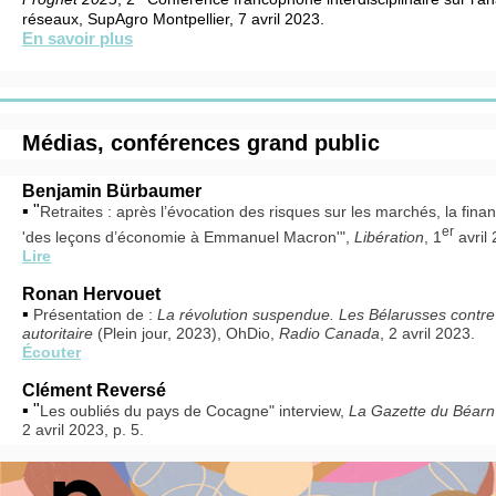
réseaux, SupAgro Montpellier, 7 avril 2023.
En savoir plus
Médias, conférences grand public
Benjamin Bürbaumer
▪ "
Retraites : après l’évocation des risques sur les marchés, la fin
er
'des leçons d’économie à Emmanuel Macron'",
Libération
, 1
avril
Lire
Ronan Hervouet
▪
Présentation de :
La révolution suspendue. Les Bélarusses contre 
autoritaire
(Plein jour, 2023), OhDio,
Radio Canada
, 2 avril 2023.
Écouter
Clément Reversé
▪ "
Les oubliés du pays de Cocagne" interview,
La Gazette du Béar
2 avril 2023, p. 5.