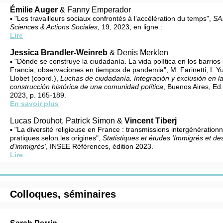
Émilie Auger
& Fanny Emperador
▪ "Les travailleurs sociaux confrontés à l’accélération du temps",
SA
Sciences & Actions Sociales,
19, 2023, en ligne :
Lire
Jessica Brandler-Weinreb
& Denis Merklen
▪ "Dónde se construye la ciudadanía. La vida política en los barrio
Francia, observaciones en tiempos de pandemia", M. Farinetti, I. Yu
Llobet (coord.),
Luchas de ciudadanía.
Integración y exclusión en l
construcción
histórica de una comunidad política
, Buenos Aires,
Ed.
2023, p. 165-189.
En savoir plus
Lucas Drouhot, Patrick Simon &
Vincent Tiberj
▪ "La diversité religieuse en France : transmissions intergénérationn
pratiques selon les origines",
Statistiques et études 'Immigrés et d
d'immigrés'
, INSEE Références, édition 2023.
Lire
Colloques, séminaires