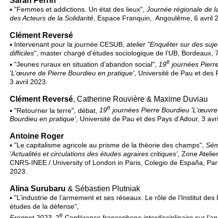
Sarah Perrin
▪ "Femmes et addictions. Un état des lieux",
Journée régionale de l
des Acteurs de la Solidarité
, Espace Franquin, Angoulême, 6 avril 
Clément Reversé
▪ Intervenant pour la journée CESUB,
atelier "Enquêter sur des sujet
difficiles
", master chargé d’études sociologique de l’UB, Bordeaux, 7
e
▪ "Jeunes ruraux en situation d’abandon social",
19
journées Pierr
'L’œuvre de Pierre Bourdieu en pratique'
, Université de Pau et des 
3 avril 2023.
Clément Reversé
, Catherine Rouvière & Maxime Duviau
e
▪ "Retourner la terre", débat,
19
journées Pierre Bourdieu 'L’œuvre
Bourdieu en pratique'
, Université de Pau et des Pays d’Adour, 3 avr
Antoine Roger
▪ "Le capitalisme agricole au prisme de la théorie des champs",
Sém
'Actualités et circulations des études agraires critiques'
, Zone Atelie
CNRS-INEE / University of London in Paris, Colegio de España, Paris
2023.
Alina Surubaru
& Sébastien Plutniak
▪ "
L’industrie de l’armement et ses réseaux. Le rôle de l’Institut des
études de la défense",
e
Frognet 2023
, 2
Conférence francophone interdisciplinaire sur l’a