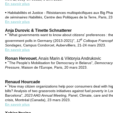
En savoir plus
▪
Habitabilités et Justice - Résistances multispécifiques aux Big Ph
de séminaires Habilités
, Centre des Politiques de la Terre, Paris, 2
En savoir plus
Anja Durovic & Tinette Schnatterer
▪ "
What governments want to know about citizens' preferences : th
e
government polls in Germany (2013-2021)",
12
Colloque Francoph
Sondages
, Campus Condorcet, Aubervilliers, 21-24 mars 2023.
En savoir plus
Ronan Hervouet
, Anais Marin & Viktoryia Andrukovic
▪ "
The People's Mobilisation for Democracy in Belarus",
Democracy
Pressure
, Maison de l'Europe, Paris, 20 mars 2023.
Renaud Hourcade
▪ "
How may citizen organizations help poor consumers deal with hi
bills? Analysis of two grassroots initiatives against fuel poverty in 
Barcelona",
2023 AAG Annual Meeting,
Panel,
Climate, care and th
crisis, Montréal (Canada), 23 mars 2023.
En savoir plus