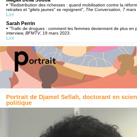
▪
"Redistribution des richesses : quand mobilisation contre la réfor
retraites et "gilets jaunes" se rejoignent",
The Conversation
, 7 mars
Lire
Sarah Perrin
▪
"Trafic de drogues : comment les femmes deviennent de plus en pl
interview,
BFMTV
, 19 mars 2023.
Lire
Portrait de Djamel Sellah, doctorant en scie
politique