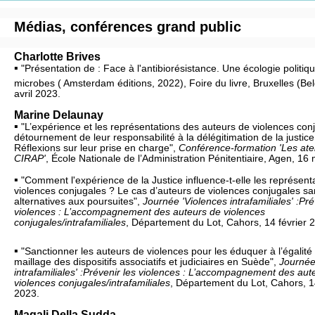
Médias, conférences grand public
Charlotte Brives
▪
"Présentation de : Face à l'antibiorésistance. Une écologie politiq
microbes ( Amsterdam éditions, 2022), Foire du livre, Bruxelles (Bel
avril 2023.
Marine Delaunay
▪
"L’expérience et les représentations des auteurs de violences con
détournement de leur responsabilité à la délégitimation de la justic
Réflexions sur leur prise en charge",
Conférence-formation 'Les atel
CIRAP'
, École Nationale de l’Administration Pénitentiaire, Agen, 16
▪
"Comment l'expérience de la Justice influence-t-elle les représenta
violences conjugales ? Le cas d’auteurs de violences conjugales s
alternatives aux poursuites",
Journée 'Violences intrafamiliales' :Pré
violences : L’accompagnement des auteurs de violences
conjugales/intrafamiliales
, Département du Lot, Cahors, 14 février 
▪
"Sanctionner les auteurs de violences pour les éduquer à l’égalité
maillage des dispositifs associatifs et judiciaires en Suède",
Journée
intrafamiliales' :Prévenir les violences : L’accompagnement des aut
violences conjugales/intrafamiliales
, Département du Lot, Cahors, 14
2023.
Magali Della Sudda