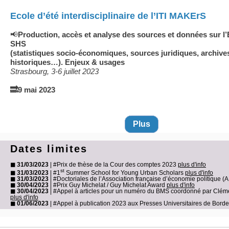
Ecole d’été interdisciplinaire de l’ITI MAKErS
📢
Production, accès et analyse des sources et données sur l
SHS
(statistiques socio-économiques, sources juridiques, archive
historiques…). Enjeux & usages
Strasbourg, 3-6 juillet 2023
🔜9 mai 2023
Plus
Dates limites
◼ 31/03/2023
| #Prix de thèse de la Cour des comptes 2023
plus d'info
st
◼ 31/03/2023
| #1
Summer School for Young Urban Scholars
plus d'info
◼ 31/03/2023
| #Doctoriales de l’Association française d’économie politique (
◼ 30/04/2023
| #Prix Guy Michelat / Guy Michelat Award
plus d'info
◼ 30/04/2023
| #Appel à articles pour un numéro du BMS coordonné par Clém
plus d'info
◼ 01/06/2023
| #Appel à publication 2023 aux Presses Universitaires de Bor