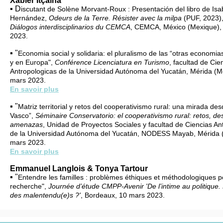
Xabier Itçaina
▪ D
iscutant de Solène Morvant-Roux : Presentación del libro de Isa
Hernández,
Odeurs de la Terre. Résister avec la milpa
(PUF, 2023)
Diálogos interdisciplinarios du CEMCA
, CEMCA, México (Mexique),
2023.
▪ "
Economia social y solidaria: el pluralismo de las “otras economia
y en Europa",
Conférence Licenciatura en Turismo
, facultad de Cie
Antropologicas de la Universidad Autónoma del Yucatán, Mérida (M
mars 2023.
En savoir plus
▪ "
Matriz territorial y retos del cooperativismo rural: una mirada des
Vasco”,
Séminaire Conservatorio: el cooperativismo rural: retos, de
amenazas
, Unidad de Proyectos Sociales y facultad de Ciencias An
de la Universidad Autónoma del Yucatán, NODESS Mayab, Mérida 
mars 2023.
En savoir plus
Emmanuel Langlois & Tonya Tartour
▪ "
Entendre les familles : problèmes éthiques et méthodologiques p
recherche",
Journée d’étude CMPP-Avenir 'De l’intime au politique. 
des malentendu(e)s ?'
, Bordeaux, 10 mars 2023.