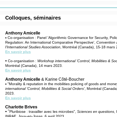
Colloques, séminaires
Anthony Amicelle
▪ Co-organisation : Panel 'Algorithmic Governance for Security, Poli
Regulation: An International Comparative Perspective',
Convention 
l'International Studies Association
, Montréal (Canada), 15-18 mars
En savoir plus
▪
Co-organisation :
Workshop international 'Control, Mobilities & Soc
Montréal (Canada), 14 mars 2023.
En savoir plus
Anthony Amicelle
& Karine Côté-Boucher
▪ "Morality & reputation in the mobilities policing of goods and mone
international 'Control, Mobilities & Social Orders'
, Montréal (Canada
2023.
En savoir plus
Charlotte Brives
▪ "
Pluribiose : travailler avec les microbes",
Sciences en questions
,
INRAE, Jouy-en-Josas, 6 avril 2023.