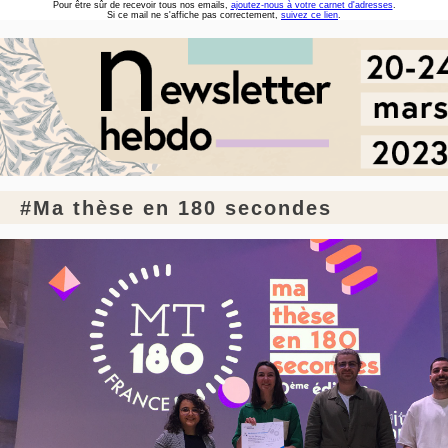
Pour être sûr de recevoir tous nos emails,
ajoutez-nous à votre carnet d'adresses
.
Si ce mail ne s'affiche pas correctement,
suivez ce lien
.
#Ma thèse en 180 secondes