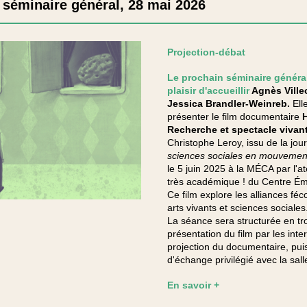
 séminaire général, 28 mai 2026
Projection-débat
Le prochain séminaire général
plaisir d'accueillir
Agnès Ville
Jessica Brandler-Weinreb.
Ell
présenter le film documentaire
H
Recherche et spectacle vivan
Christophe Leroy, issu de la jo
sciences sociales en mouvemen
le 5 juin 2025 à la MÉCA par l'at
très académique ! du Centre Ém
Ce film explore les alliances fé
arts vivants et sciences sociales
La séance sera structurée en tr
présentation du film par les inte
projection du documentaire, pui
d'échange privilégié avec la sall
En savoir +