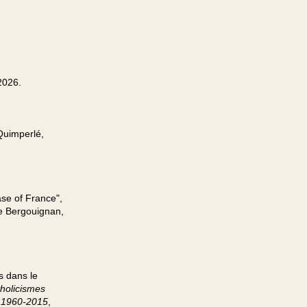
2026.
Quimperlé,
ase of France",
e Bergouignan,
s dans le
holicismes
. 1960-2015
,