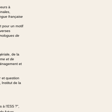
deurs à
énales,
angue française
t pour un motif
overses
inologues de
ériale, de la
sme et de
Aménagement et
r et question
 Institut de la
s à l’ESS ?",
de futurs