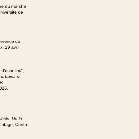
ique du marché
iversité de
nférence de
, 29 avril
 d’échelles",
 urbains &
NR
026.
iècle. De la
éritage, Centre