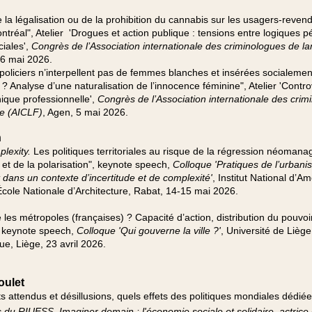
e la légalisation ou de la prohibition du cannabis sur les usagers-reven
tréal", Atelier 'Drogues et action publique : tensions entre logiques p
ciales',
Congrès de l’Association internationale des criminologues de l
 6 mai 2026.
policiers n’interpellent pas de femmes blanches et insérées socialemen
 ? Analyse d’une naturalisation de l’innocence féminine", Atelier 'Contr
hique professionnelle',
Congrès de l’Association internationale des crim
se (AICLF)
, Agen, 5 mai 2026.
n
lexity.
Les politiques territoriales au risque de la régression néomanag
n et de la polarisation", keynote speech,
Colloque 'Pratiques de l’urbani
ans un contexte d’incertitude et de complexité'
, Institut National d’
cole Nationale d’Architecture, Rabat, 14-15 mai 2026.
les métropoles (françaises) ? Capacité d’action, distribution du pouvoi
 keynote speech,
Colloque 'Qui gouverne la ville ?'
, Université de Liège,
ue, Liège, 23 avril 2026.
oulet
ts attendus et désillusions, quels effets des politiques mondiales dédiée
du RIUESS, Imaginer demain : l'économie sociale et solidaire, actrice 