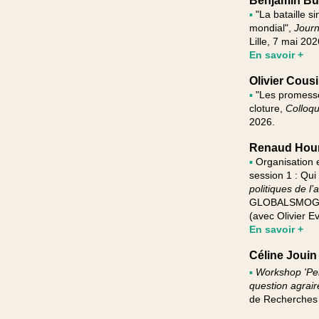
Benjamin B
▪
"La bataille 
mondial",
Journ
Lille, 7 mai 202
En savoir +
Olivier Cous
▪
"Les promesses
cloture,
Colloqu
2026.
Renaud Hou
▪
Organisation e
session 1 : Qui
politiques de l’
GLOBALSMOG, M
(avec Olivier E
En savoir +
Céline Jouin
▪
Workshop 'Pens
question agraire
de Recherches e