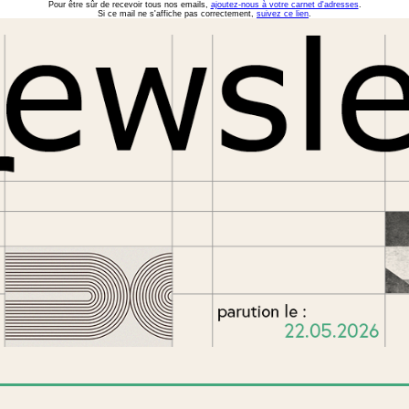
Pour être sûr de recevoir tous nos emails,
ajoutez-nous à votre carnet d'adresses
.
Si ce mail ne s'affiche pas correctement,
suivez ce lien
.