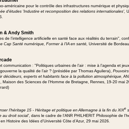
ürbaumer
sino-américaine pour le contrôle des infrastructures numérique et phys
ée d'études 'Industire et recomposition des relations internationales',
Un
6.
in & Andy Smith
 de l’intelligence artificielle en santé face aux réalités du terrain", co
e Cap Santé numérique, Former à l’IA en santé,
Université de Bordeaux
rcade
t communication : "Politiques urbaines de l’air : mise à l’agenda et jeux
 gouverne la qualité de l’air ? (présidée par Thomas Aguilera),
Pouvoirs
air décideurs, experts et habitants face à la pollution atmosphérique
, A
aison des Sciences de l’Homme de Bretagne, Rennes, 19-20 mai 2
vrard)
e
er l'héritage 15 - Héritage et politique en Allemagne à la fin du XIX
s
 au droit social'
, dans le cadre de l’ANR PHILHERIT Philosophie de l’h
n Histoire des Idées d’Université Côte d’Azur, 29 mai 2026.