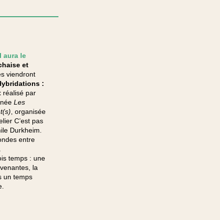
 aura le
chaise et
es viendront
ybridations :
t
réalisé par
urnée
Les
t(s)
, organisée
elier C’est pas
ile Durkheim.
condes entre
.
ois temps : une
rvenantes, la
s un temps
e.