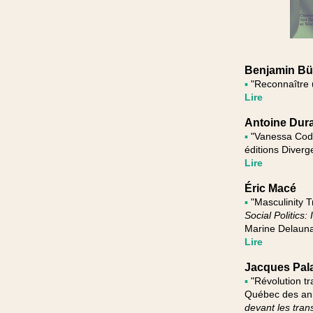
Benjamin B
▪
"Reconnaître un
Lire
Antoine Dur
▪
"Vanessa Codac
éditions Diver
Lire
Éric Macé
▪
"Masculinity T
Social Politics:
Marine Delauna
Lire
Jacques Pal
▪
"Révolution tra
Québec des anné
devant les tran