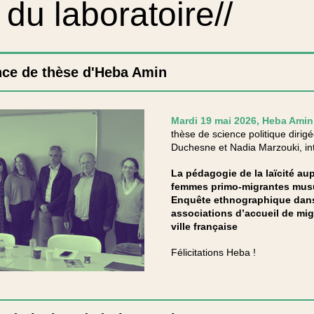
 du laboratoire//
ce de thèse d'Heba Amin
Mardi 19 mai 2026, Heba Ami
thèse de science politique dirig
Duchesne et Nadia Marzouki, int
La pédagogie de la laïcité au
femmes primo-migrantes mus
Enquête ethnographique dans
associations d’accueil de mi
ville française
Félicitations Heba !