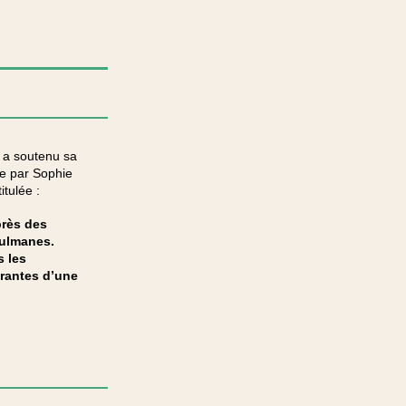
n
a soutenu sa
ée par Sophie
itulée :
près des
ulmanes.
 les
grantes d’une