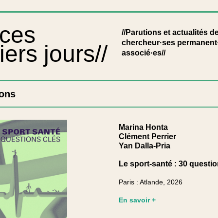
 ces
//Parutions et actualités d
chercheur·ses permanent·
iers jours//
associé·es//
ions
Marina Honta
Clément Perrier
Yan Dalla-Pria
Le sport-santé : 30 questio
Paris : Atlande, 2026
En savoir +