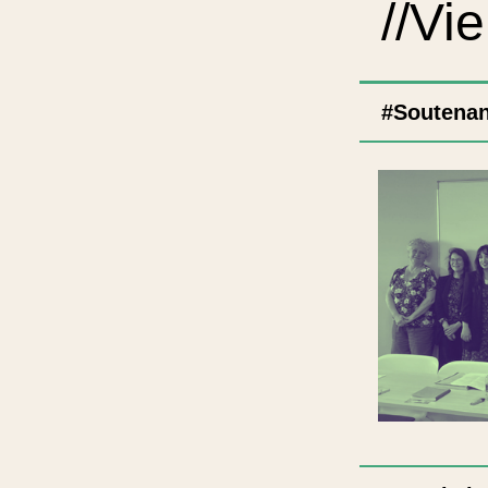
//Vie
#Soutenan