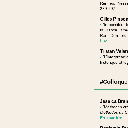
Rennes, Presses
279-297.
Gilles Pinso
▪
"Impossible de
in France”,
Hou
Rémi Dormois, 
Lire
Tristan Vela
▪
"L’interprétat
historique et lé
#Colloque
Jessica Bran
▪
"Méthodes cré
Méthodes du Ce
En savoir +