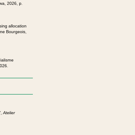
wa, 2026, p.
ing allocation
ine Bourgeois,
ialisme
, 2026.
",
Atelier