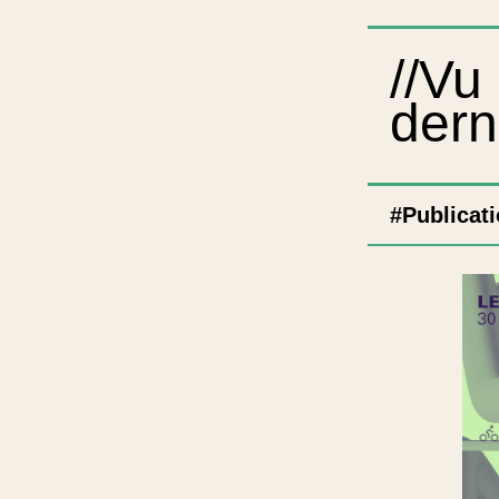
//Vu
dern
#Publicat