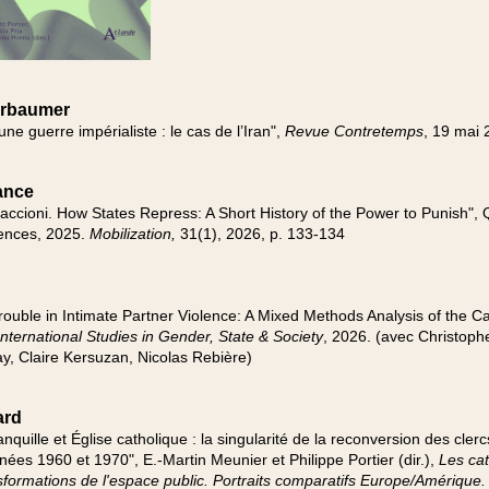
ürbaumer
e guerre impérialiste : le cas de l’Iran",
Revue Contretemps
, 19 mai 
ance
cioni. How States Repress: A Short History of the Power to Punish", 
gences, 2025.
Mobilization,
31(1), 2026, p. 133-134
rouble in Intimate Partner Violence: A Mixed Methods Analysis of the C
 International Studies in Gender, State & Society
, 2026. (avec Christoph
y, Claire Kersuzan, Nicolas Rebière)
ard
nquille et Église catholique : la singularité de la reconversion des clerc
es 1960 et 1970", E.-Martin Meunier et Philippe Portier (dir.),
Les cat
sformations de l'espace public. Portraits comparatifs Europe/Amérique