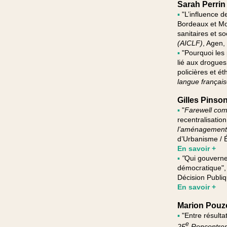
Sarah Perrin
▪
"L’influence d
Bordeaux et Mon
sanitaires et so
(AICLF)
, Agen,
▪
"Pourquoi les 
lié aux drogues
policières et ét
langue françai
Gilles Pinso
▪
"
Farewell comp
recentralisatio
l’aménagement d
d’Urbanisme / É
En savoir +
▪
"
Qui gouverne 
démocratique",
Décision Publiq
En savoir +
Marion Pouz
▪
"Entre résulta
e
25
Rencontres 