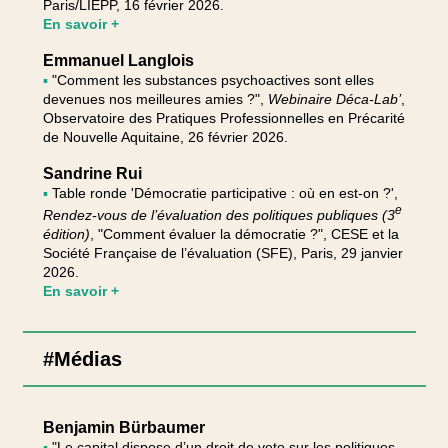
Paris/LIEPP, 16 février 2026.
En savoir +
Emmanuel Langlois
▪
"Comment les substances psychoactives sont elles
devenues nos meilleures amies ?",
Webinaire Déca-Lab’
,
Observatoire des Pratiques Professionnelles en Précarité
de Nouvelle Aquitaine, 26 février 2026.
Sandrine Rui
▪
Table ronde 'Démocratie participative : où en est-on ?',
e
Rendez-vous de l’évaluation des politiques publiques (3
édition)
, "Comment évaluer la démocratie ?", CESE et la
Société Française de l’évaluation (SFE), Paris, 29 janvier
2026.
En savoir +
#Médias
Benjamin Bürbaumer
▪
"Le capital dispose d’un droit de veto sur les politiques