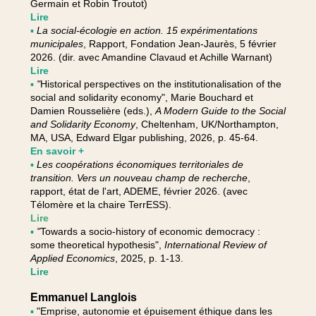
Germain et Robin Troutot)
Lire
▪
La social-écologie en action. 15 expérimentations
municipales
, Rapport, Fondation Jean-Jaurès, 5 février
2026. (dir. avec Amandine Clavaud et Achille Warnant)
Lire
▪
"
Historical perspectives on the institutionalisation of the
social and solidarity economy", Marie Bouchard et
Damien Rousselière (eds.),
A Modern Guide to the Social
and Solidarity Economy
, Cheltenham, UK/Northampton,
MA, USA, Edward Elgar publishing, 2026, p. 45-64.
En savoir +
▪
Les coopérations économiques territoriales de
transition. Vers un nouveau champ de recherche
,
rapport, état de l'art, ADEME, février 2026. (avec
Télomère et la chaire TerrESS).
Lire
▪
"
Towards a socio-history of economic democracy :
some theoretical hypothesis",
International Review of
Applied Economics
, 2025, p. 1-13.
Lire
Emmanuel Langlois
▪
"Emprise, autonomie et épuisement éthique dans les