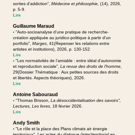
sorties d’addiction",
Médecine et philosophie,
(14), 2026,
p. 5-9.
Lire
Guillaume Maraud
▪
"Auto-socioanalyse d’une pratique de recherche-
création appliquée au juridico-politique à partir d’un
portfolio",
Marges
, 41(Repenser les relations entre
artistes et institutions), 2026, p. 130-152.
Lire
▪
"Les normativités de l’amiable : entre idéal d’autonomie
et reproduction sociale",
La revue des droits de l'homme
,
29(Dossier Thématique : Aux petites sources des droits
et libertés. Aspects théoriques), 2026.
Lire
Antoine Sabouraud
▪
"Thomas Brisson,
La désoccidentalisation des savoirs",
Lectures, Les livres
, 18 février 2026.
Lire
Andy Smith
▪
"Le rôle et la place des Plans climats air énergie
territoriaux",
Les actes du dialogue (inter)territorial en