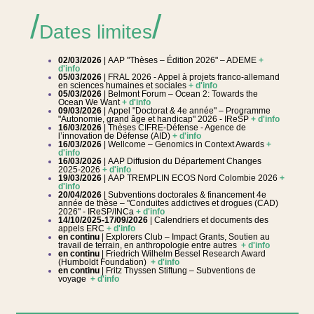
/
/
Dates limites
02/03/2026
| AAP "Thèses – Édition 2026" – ADEME
+
d'info
05/03/2026
| FRAL 2026 - Appel à projets franco-allemand
en sciences humaines et sociales
+ d'info
05/03/2026
| Belmont Forum – Ocean 2: Towards the
Ocean We Want
+ d'info
09/03/2026
|
Appel "Doctorat & 4e année" – Programme
"Autonomie, grand âge et handicap" 2026 - IReSP
+ d'info
16/03/2026
| Thèses CIFRE-Défense - Agence de
l’innovation de Défense (AID)
+ d'info
16/03/2026
| Wellcome – Genomics in Context Awards
+
d'info
16/03/2026
| AAP Diffusion du Département Changes
2025-2026
+ d'info
19/03/2026
| AAP TREMPLIN ECOS Nord Colombie 2026
+
d'info
20/04/2026
| Subventions doctorales & financement 4e
année de thèse – "Conduites addictives et drogues (CAD)
2026" - IReSP/INCa
+ d'info
14/10/2025-17/09/2026
| Calendriers et documents des
appels ERC
+ d'info
en continu
| Explorers Club – Impact Grants, Soutien au
travail de terrain, en anthropologie entre autres
+ d'info
en continu
| Friedrich Wilhelm Bessel Research Award
(Humboldt Foundation)
+ d'info
en continu
| Fritz Thyssen Stiftung – Subventions de
voyage
+ d'info