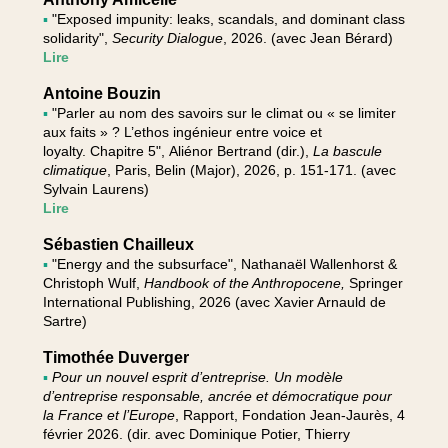
▪
"Exposed impunity: leaks, scandals, and dominant class
solidarity",
Security Dialogue
, 2026. (avec Jean Bérard)
Lire
Antoine Bouzin
▪
"Parler au nom des savoirs sur le climat ou « se limiter
aux faits » ? L’ethos ingénieur entre voice et
loyalty. Chapitre 5", Aliénor Bertrand (dir.),
La bascule
climatique
, Paris, Belin (Major), 2026, p. 151-171. (avec
Sylvain Laurens)
Lire
Sébastien Chailleux
▪
"Energy and the subsurface", Nathanaël Wallenhorst &
Christoph Wulf,
Handbook of the Anthropocene,
Springer
International Publishing, 2026 (avec Xavier Arnauld de
Sartre)
Timothée Duverger
▪
Pour un nouvel esprit d’entreprise. Un modèle
d’entreprise responsable, ancrée et démocratique pour
la France et l’Europe
, Rapport, Fondation Jean-Jaurès, 4
février 2026. (dir. avec Dominique Potier, Thierry