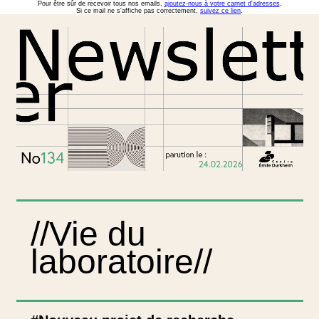
Pour être sûr de recevoir tous nos emails,
ajoutez-nous à votre carnet d'adresses
.
Si ce mail ne s'affiche pas correctement,
suivez ce lien
.
//Vie du
laboratoire//