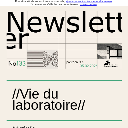
Pour être sûr de recevoir tous nos emails,
ajoutez-nous à votre carnet d'adresses
.
Si ce mail ne s'affiche pas correctement,
suivez ce lien
.
//Vie du
laboratoire//