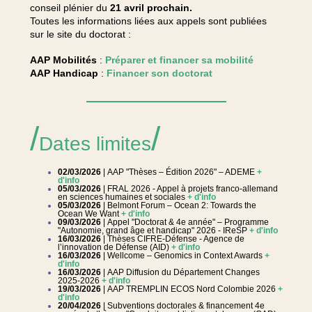
conseil plénier du
21 avril prochain.
Toutes les informations liées aux appels sont publiées
sur le site du doctorat :
AAP Mobilités
:
Préparer et financer sa mobilité
AAP Handicap
:
Financer son doctorat
/
/
Dates limites
02/03/2026
| AAP "Thèses – Édition 2026" – ADEME
+
d'info
05/03/2026
| FRAL 2026 - Appel à projets franco-allemand
en sciences humaines et sociales
+ d'info
05/03/2026
| Belmont Forum – Ocean 2: Towards the
Ocean We Want
+ d'info
09/03/2026
|
Appel "Doctorat & 4e année" – Programme
"Autonomie, grand âge et handicap" 2026 - IReSP
+ d'info
16/03/2026
| Thèses CIFRE-Défense - Agence de
l’innovation de Défense (AID)
+ d'info
16/03/2026
| Wellcome – Genomics in Context Awards
+
d'info
16/03/2026
| AAP Diffusion du Département Changes
2025-2026
+ d'info
19/03/2026
| AAP TREMPLIN ECOS Nord Colombie 2026
+
d'info
20/04/2026
| Subventions doctorales & financement 4e