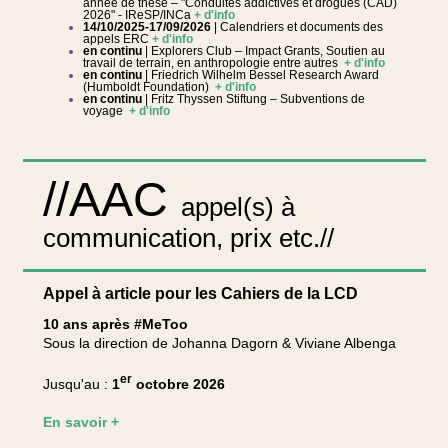
année de thèse – "Conduites addictives et drogues (CAD)
2026" - IReSP/INCa
+ d'info
14/10/2025-17/09/2026
| Calendriers et documents des
appels ERC
+ d'info
en continu
| Explorers Club – Impact Grants, Soutien au
travail de terrain, en anthropologie entre autres
+ d'info
en continu
| Friedrich Wilhelm Bessel Research Award
(Humboldt Foundation)
+ d'info
en continu
| Fritz Thyssen Stiftung – Subventions de
voyage
+ d'info
//AAC
appel(s) à
communication, prix etc.//
Appel à article pour les Cahiers de la LCD
10 ans après #MeToo
Sous la direction de Johanna Dagorn & Viviane Albenga
er
Jusqu'au :
1
octobre 2026
En savoir +