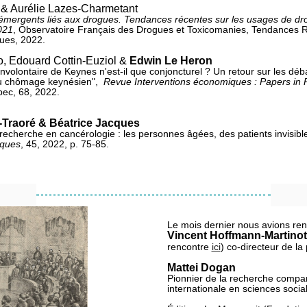
& Aurélie Lazes-Charmetant
ergents liés aux drogues. Tendances récentes sur les usages de dr
021
, Observatoire Français des Drogues et Toxicomanies, Tendances 
ues, 2022.
o, Edouard Cottin-Euziol &
Edwin Le Heron
volontaire de Keynes n'est-il que conjoncturel ? Un retour sur les déb
du chômage keynésien",
Revue Interventions économiques : Papers in Po
bec, 68, 2022.
-Traoré & Béatrice Jacques
 recherche en cancérologie : les personnes âgées, des patients invisible
iques
, 45, 2022, p. 75-85.
Le mois dernier nous avions ren
Vincent Hoffmann-Martinot
rencontre
ici
)
co-directeur de la 
Mattei Dogan
Pionnier de la recherche compar
internationale en sciences socia