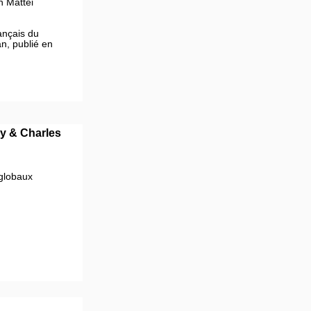
n Mattei
ançais du
n, publié en
y &
Charles
globaux