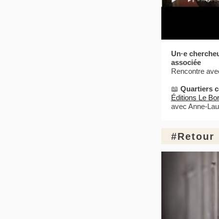
Un·e chercheu
associée
Rencontre av
📖
Quartiers c
Éditions Le Bor
avec Anne-Laur
#Retour 