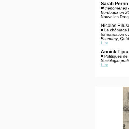
Sarah Perrin
◾
Phénomènes ém
Bordeaux en 2
Nouvelles Drog
Nicolas Pilus
◾"Le chômage in
formalisation 
Economy
, Qué
Lire
Annick Tijou
◾"Politiques de
Sociologie prat
Lire