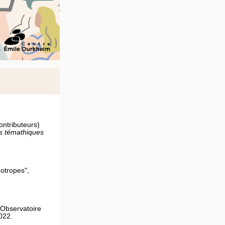
ontributeurs)
s témathiques
hotropes",
 Observatoire
022.