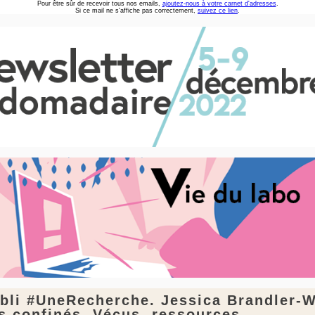
Pour être sûr de recevoir tous nos emails,
ajoutez-nous à votre carnet d'adresses
.
Si ce mail ne s'affiche pas correctement,
suivez ce lien
.
bli #UneRecherche. Jessica Brandler-W
s confinés. Vécus, ressources...