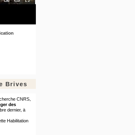
ication
e Brives
recherche CNRS,
iger des
bre dernier, à
te Habilitation