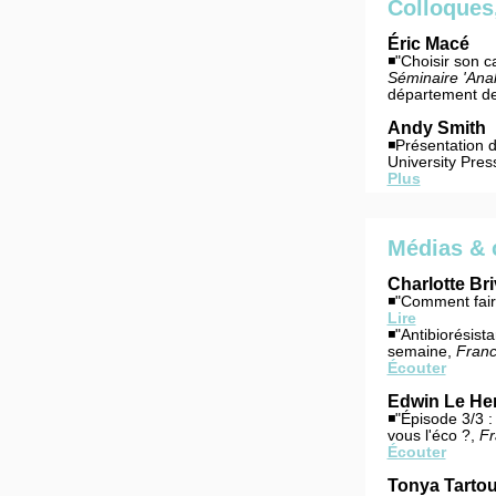
Colloques
Éric Macé
◾"Choisir son 
Séminaire 'Anal
département d
Andy Smith
◾Présentation 
University Pres
Plus
Médias & 
Charlotte Br
◾"Comment faire
Lire
◾"Antibiorésista
semaine,
Franc
Écouter
Edwin Le He
◾"Épisode 3/3 :
vous l'éco ?,
Fr
Écouter
Tonya Tartou