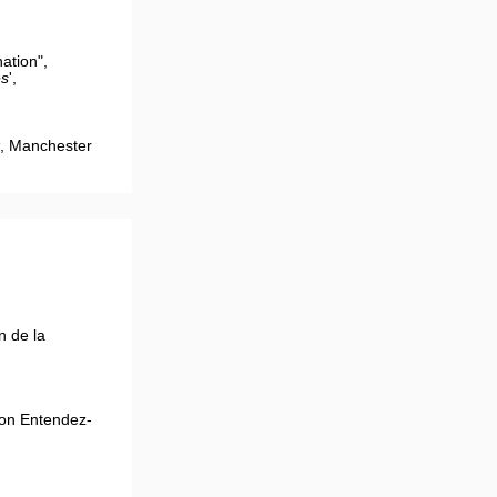
ation",
es
',
, Manchester
n de la
ion Entendez-