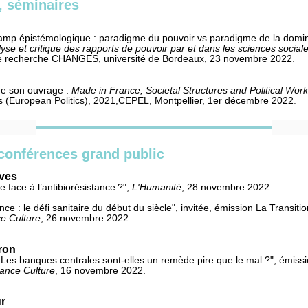
, séminaires
camp épistémologique : paradigme du pouvoir vs paradigme de la domin
yse et critique des rapports de pouvoir par et dans les sciences social
e recherche CHANGES, université de Bordeaux, 23 novembre 2022
​​​​​​.
de son ouvrage :
Made in France,
Societal Structures and Political Work
s (European Politics), 2021,CEPEL, Montpellier, 1er décembre 2022
​​​​​​.
conférences grand public
ives
 face à l’antibiorésistance ?",
L'Humanité
, 28 novembre 2022.
nce : le défi sanitaire du début du siècle", invitée, émission
La Transitio
e Culture
, 26 novembre 2022.
ron
 Les banques centrales sont-elles un remède pire que le mal ?", émiss
ance Culture
, 16 novembre
2022.
r