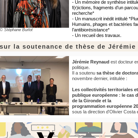
- Un mémoire de synthèse intitu
f(r)ictions, fragments d’un parco
recherche*
- Un manuscrit inédit intitulé *Plu
Humains, phages et bactéries fa
l’antibiorésistance*
© Stéphane Burlot
- Un recueil des travaux.
sur la soutenance de thèse de Jérémi
Jérémie Reynaud
est docteur e
politique.
Il a soutenu
sa thèse de doctora
novembre dernier, intitulée :
Les collectivités territoriales et
publique européenne : le cas 
de la Gironde et la
programmation européenne 20
sous la direction d'Olivier Costa