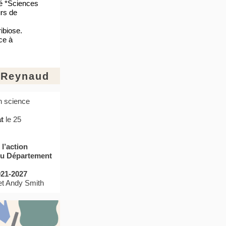
lé *Sciences
urs de
ribiose.
ce à
e Reynaud
n science
t
le 25
 l’action
du Département
21-2027
 et Andy Smith