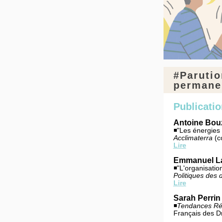
#Parutio
permanen
Publicati
Antoine Bouz
◾"Les énergies 
Acclimaterra
(c
Lire
Emmanuel La
◾"L'organisatio
Politiques des 
Lire
Sarah Perrin
◾
Tendances Réc
Français des D