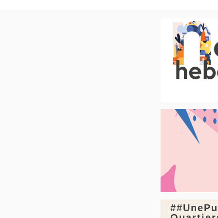
##UnePu
Quartier