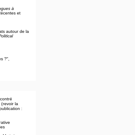
ogues à
Récentes et
ats autour de la
litical
s ?",
contré
(revoir la
publication :
ative
les