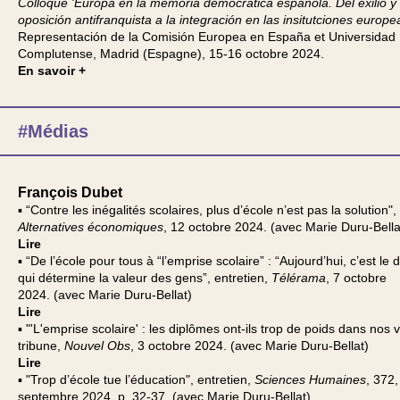
Colloque 'Europa en la memoria democrática española. Del exilio y 
oposición antifranquista a la integración en las insitutciones europe
Representación de la Comisión Europea en España et Universidad
Complutense, Madrid (Espagne), 15-16 octobre 2024.
En savoir +
#Médias
François Dubet
▪ “Contre les inégalités scolaires, plus d’école n’est pas la solution",
Alternatives économiques
, 12 octobre 2024. (avec Marie Duru-Bella
Lire
▪ “De l’école pour tous à “l’emprise scolaire” : “Aujourd’hui, c’est le
qui détermine la valeur des gens”, entretien,
Télérama
, 7 octobre
2024. (avec Marie Duru-Bellat)
Lire
▪ "'L'emprise scolaire' : les diplômes ont-ils trop de poids dans nos v
tribune,
Nouvel Obs
, 3 octobre 2024. (avec Marie Duru-Bellat)
Lire
▪ "Trop d’école tue l’éducation", entretien,
Sciences Humaines
, 372,
septembre 2024, p. 32-37. (avec Marie Duru-Bellat)