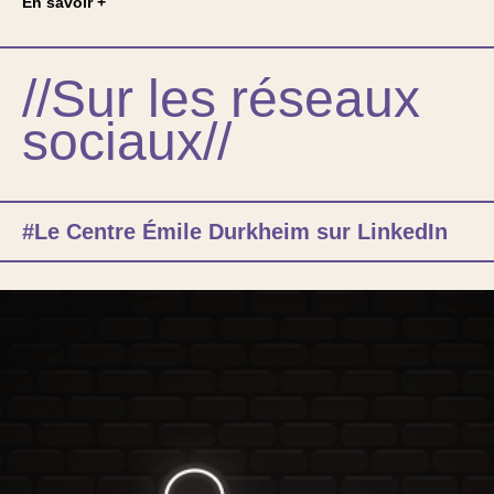
En savoir +
//Sur les réseaux
sociaux//
#Le Centre Émile Durkheim sur LinkedIn