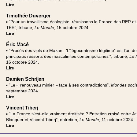
Lire
Timothée Duverger
▪ "Pour un travaillisme écologiste, réunissons la France des RER et
TER", tribune,
Le Monde
, 15 octobre 2024.
Lire
Éric Macé
▪ "Procès des viols de Mazan : 'L’“égocentrisme légitime” est l’un de
principaux ressorts des masculinités contemporaines'", tribune,
Le 
16 octobre 2024.
Lire
Damien Schrijen
▪ "Le « renouveau minier » face à ses contradictions",
Mondes soci
septembre 2024.
Lire
Vincent Tiberj
▪ "La France s’est-elle vraiment droitisée ? Entretien croisé entre J
Blanquer et Vincent Tiberj", entretien,
Le Monde
, 11 octobre 2024.
Lire