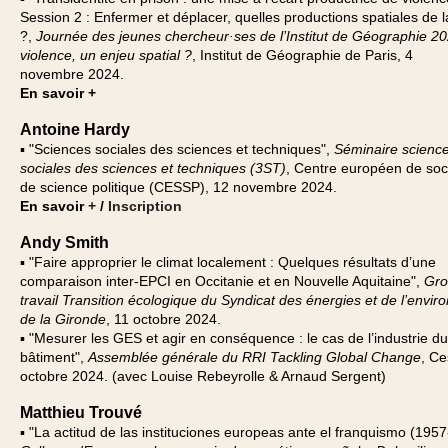
Session 2 : Enfermer et déplacer, quelles productions spatiales de l
?,
Journée des jeunes chercheur·ses de l’Institut de Géographie 2
violence, un enjeu spatial ?
, Institut de Géographie de Paris, 4
novembre 2024.
En savoir +
Antoine Hardy
▪ "Sciences sociales des sciences et techniques",
Séminaire scienc
sociales des sciences et techniques (3ST)
, Centre européen de soci
de science politique (CESSP), 12 novembre 2024.
En savoir
+
/
Inscription
Andy Smith
▪ "Faire approprier le climat localement : Quelques résultats d’une
comparaison inter-EPCI en Occitanie et en Nouvelle Aquitaine",
Gro
travail Transition écologique du Syndicat des énergies et de l’envi
de la Gironde
, 11 octobre 2024.
▪ "Mesurer les GES et agir en conséquence : le cas de l’industrie du
bâtiment",
Assemblée générale du RRI Tackling Global Change
, Ce
octobre 2024. (avec Louise Rebeyrolle & Arnaud Sergent)
Matthieu Trouvé
▪ "La actitud de las instituciones europeas ante el franquismo (1957