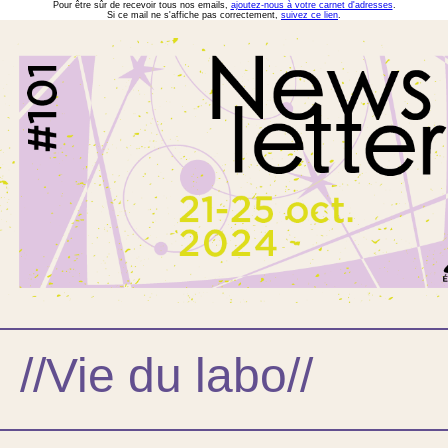
Pour être sûr de recevoir tous nos emails,
ajoutez-nous à votre carnet d'adresses
.
Si ce mail ne s'affiche pas correctement,
suivez ce lien
.
//Vie du labo//