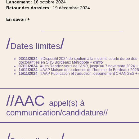
Lancement
: 16 octobre 2024
Retour des dossiers
: 19 décembre 2024
En savoir +
/
/
Dates limites
03/11/2024
| #Dispositif 2024 de soutien à la mobilité courte durée des
doctorant·es en SHS Bordeaux Métropole
+ d'info
07/11/2024
| #Les Rendez-vous de l'ANR, jusqu'au 7 novembre 2024
+
14/11/2024
| #AAP Maison des sciences de l'homme de Bordeaux 202
15/11/2024
| #AAP Publication et traduction, département CHANGES
+ 
//AAC
appel(s) à
communication/candidature//