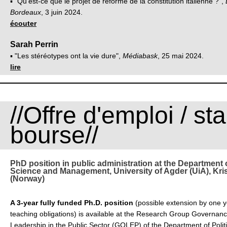
▪ "Qu'est-ce que le projet de réforme de la constitution italienne ?”,
Bordeaux
, 3 juin 2024.
écouter
Sarah Perrin
▪ "Les stéréotypes ont la vie dure",
Médiabask
, 25 mai 2024.
lire
//Offre d'emploi / st
bourse//
PhD position in public administration at the Department o
Science and Management, University of Agder (UiA), Kri
(Norway)
A 3-year fully funded Ph.D. position
(possible extension by one y
teaching obligations) is available at the Research Group Governan
Leadership in the Public Sector (GOLEP) of the Department of Polit