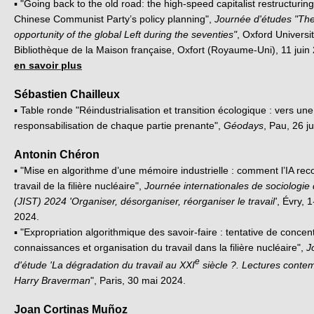
▪ "Going back to the old road: the high-speed capitalist restructuring
Chinese Communist Party’s policy planning",
Journée d'études "Th
opportunity of the global Left during the seventies"
, Oxford Universit
Bibliothèque de la Maison française, Oxfort (Royaume-Uni), 11 juin
en savoir plus
Sébastien Chailleux
▪ Table ronde "Réindustrialisation et transition écologique : vers une
responsabilisation de chaque partie prenante",
Géodays
, Pau, 26 j
Antonin Chéron
▪ "Mise en algorithme d’une mémoire industrielle : comment l’IA reco
travail de la filière nucléaire",
Journée internationales de sociologie d
(JIST) 2024 'Organiser, désorganiser, réorganiser le travail'
, Évry, 1-
2024.
▪ "Expropriation algorithmique des savoir-faire : tentative de concen
connaissances et organisation du travail dans la filière nucléaire",
J
e
d'étude 'La dégradation du travail au XXI
siècle ?. Lectures conte
Harry Braverman
", Paris, 30 mai 2024.
Joan Cortinas Muñoz