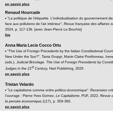
en savoir plus
Renaud Hourcade
▪ "La politique de l’étiquette. L’individualisation du gouvernement de
face aux pollutions de l’air intérieur",
Revue française des affaires s
2024, p. 117-136. [avec Jean-Pierre Le Bourhis]
lire
Anna Maria Lecis Cocco Ortu
▪ "The Use of Foreign Precedents by the Italian Constitutional Cour
New Under the Sun?”, Tania Groppi, Marie-Claire Ponthoreau, Iren
(eds.),
Judicial Bricolage. The Use of Foreign Precedents by Constit
st
Judges in the 21
Century,
Hart Publishing, 2025 .
en savoir plus
Tristan Velardo
▪ "Le capitalisme comme ordre politico-économique". Recension cri
l’ouvrage : Pierre-Yves Gomez,
Le Capitalisme
, PUF, 2022,
Revue d
la pensée économique
,1(17), p. 359-365.
en savoir plus