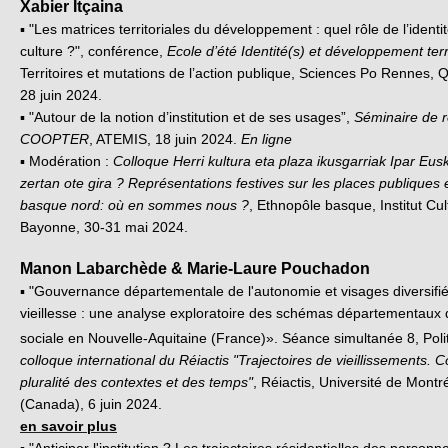
Xabier Itçaina
▪ "Les matrices territoriales du développement : quel rôle de l’identit
culture ?", conférence,
Ecole d’été Identité(s) et développement terri
Territoires et mutations de l’action publique, Sciences Po Rennes, 
28 juin 2024.
▪ "Autour de la notion d’institution et de ses usages”,
Séminaire de 
COOPTER
, ATEMIS, 18 juin 2024.
En ligne
▪ Modération :
Colloque Herri kultura eta plaza ikusgarriak Ipar Eusk
zertan ote gira ? Représentations festives sur les places publiques
basque nord: où en sommes nous ?
, Ethnopôle basque, Institut Cu
Bayonne, 30-31 mai 2024.
Manon Labarchède & Marie-Laure Pouchadon
▪ "Gouvernance départementale de l'autonomie et visages diversifié
vieillesse : une analyse exploratoire des schémas départementaux d
sociale en Nouvelle-Aquitaine (France)». Séance simultanée 8, Poli
colloque international du Réiactis "Trajectoires de vieillissements. C
pluralité des contextes et des temps"
, Réiactis, Université de Montr
(Canada), 6 juin 2024.
en savoir plus
▪ "Anticiper l'institution ? Les trajectoires résidentielles des perso