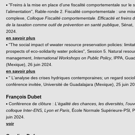
▪ "Freins à la mise en place d’une fiscalité comportementale sur le s
l’alimentation", Rable-ronde 2. Fiscalité comportementale : une mi
complexe,
Colloque Fiscalité comportementale. Efficacité et freins de 
de la taxation comme outil de prévention en santé publique
, Sénat, 
2024.
en savoir plus
▪ "The social impact of wwater resource preservation policies: limita
prospects of eco-solidarity water policies", Session 5. Natural resou
management,
International Workshops on Public Policy
, IPPA, Guad
(Mexique), 26 juin 2024.
en savoir plus
▪ " L'analyse des crises hydriques contemporaines; un regard socio
conférence invitée, Université de Guadalajara (Mexique), 25 juin 20
François Dubet
▪
Conférence de clôture :
L'égalité des chances, les diversités, l'ou
colloque Inter-ENS, Lyon et Paris
, École Normale Supérieure-PSl, P
juin 2024.
voir