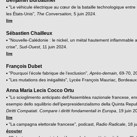
Benjamin Bürbaumer
▪ "Le véhicule électrique au cœur de la bataille technologique entre 
les États-Unis",
The Conversation,
5 juin 2024.
lire
Sébastien Chailleux
▪ "Nouvelle-Calédonie : le nickel, un métal hautement inflammable 
crise",
Sud-Ouest
, 11 juin 2024.
lire
François Dubet
▪ "Pourquoi l’école fabrique de l’exclusion",
Après-demain
, 69-70, 2
▪ "Les mutations des inégalités", Lycée François Mauriac, Bordeaux
Anna Maria Lecis Cocco Ortu
▪ "Lo scioglimento anticipato dell’Assemblea nazionale francese, e
esempio dello squilibrio dell’iperpresidenzialismo della Quinta Repu
Diritti Compatati. Compare i diritti fondamentali in Europa
, 19 juin 2
lire
▪ "La campagna elettorale francese", podcast,
Radio Radicale
, 18 j
écouter