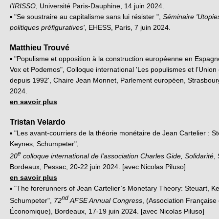
l’IRISSO
, Université Paris-Dauphine, 14 juin 2024.
▪ "Se soustraire au capitalisme sans lui résister ",
Séminaire 'Utopies
politiques préfiguratives'
, EHESS, Paris, 7 juin 2024.
Matthieu Trouvé
▪ "Populisme et opposition à la construction européenne en Espagne
Vox et Podemos", Colloque international 'Les populismes et l’Unio
depuis 1992', Chaire Jean Monnet, Parlement européen, Strasbourg
2024.
en savoir plus
Tristan Velardo
▪ "Les avant-courriers de la théorie monétaire de Jean Cartelier : St
Keynes, Schumpeter",
e
20
colloque international de l'association Charles Gide, Solidarité
,
Bordeaux, Pessac, 20-22 juin 2024. [avec Nicolas Piluso]
en savoir plus
▪ "The forerunners of Jean Cartelier’s Monetary Theory: Steuart, K
nd
Schumpeter",
72
AFSE Annual Congress
, (Association Française
Économique), Bordeaux, 17-19 juin 2024. [avec Nicolas Piluso]