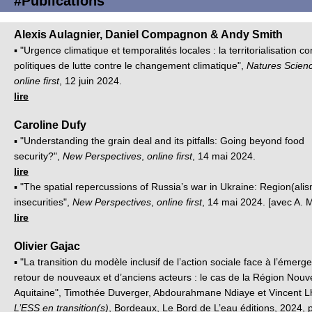
#Publications
Alexis Aulagnier, Daniel Compagnon & Andy Smith
▪ "Urgence climatique et temporalités locales : la territorialisation c
politiques de lutte contre le changement climatique",
Natures Scien
online first
, 12 juin 2024.
lire
Caroline Dufy
▪ "Understanding the grain deal and its pitfalls: Going beyond food
security?",
New Perspectives
,
online first
, 14 mai 2024.
lire
▪ "The spatial repercussions of Russia’s war in Ukraine: Region(alis
insecurities",
New Perspectives
,
online first
, 14 mai 2024. [avec A. 
lire
Olivier Gajac
▪ "La transition du modèle inclusif de l’action sociale face à l’émerg
retour de nouveaux et d’anciens acteurs : le cas de la Région Nouve
Aquitaine", Timothée Duverger, Abdourahmane Ndiaye et Vincent Lhuil
L’ESS en transition(s)
, Bordeaux, Le Bord de L’eau éditions, 2024, 