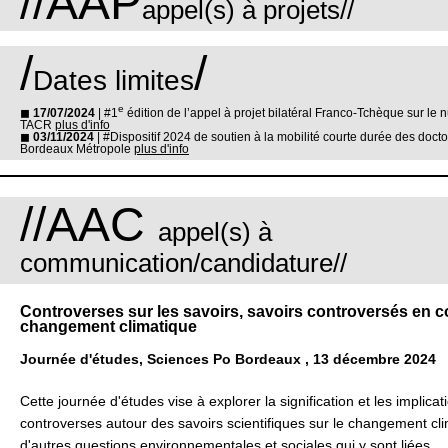
//AAP
appel(s) à projets//
/
/
Dates limites
e
◼
17/07/2024
| #1
édition de l’appel à projet bilatéral Franco-Tchèque sur le 
TACR
plus d'info
◼
03/11/2024
| #Dispositif 2024 de soutien à la mobilité courte durée des doc
Bordeaux Métropole
plus d'info
//AAC
appel(s) à
communication/candidature//
Controverses sur les savoirs, savoirs controversés en c
changement climatique
Journée d'études, Sciences Po Bordeaux , 13 décembre 2024
Cette journée d'études vise à explorer la signification et les implica
controverses autour des savoirs scientifiques sur le changement cli
d'autres questions environnementales et sociales qui y sont liées.