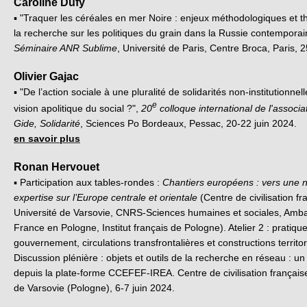
Caroline Dufy
▪ "Traquer les céréales en mer Noire : enjeux méthodologiques et t
la recherche sur les politiques du grain dans la Russie contemporai
Séminaire ANR Sublime
, Université de Paris, Centre Broca, Paris, 2
Olivier Gajac
▪ "De l’action sociale à une pluralité de solidarités non-institutionnel
e
vision apolitique du social ?",
20
colloque international de l'associa
Gide, Solidarité
, Sciences Po Bordeaux, Pessac, 20-22 juin 2024.
en savoir plus
Ronan Hervouet
▪ Participation aux tables-rondes :
Chantiers européens : vers une n
expertise sur l’Europe centrale et orientale
(Centre de civilisation fr
Université de Varsovie, CNRS-Sciences humaines et sociales, Amb
France en Pologne, Institut français de Pologne). Atelier 2 : pratiqu
gouvernement, circulations transfrontalières et constructions territor
Discussion plénière : objets et outils de la recherche en réseau : un
depuis la plate-forme CCEFEF-IREA. Centre de civilisation française
de Varsovie (Pologne), 6-7 juin 2024.