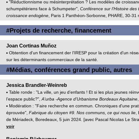
▪ "Réductionnisme ou mésinterprétation ? Les modèles de croissan
schumpétériens face à Schumpeter",
Conférence sur l’Histoire des 
croissance endogène
, Paris 1 Panthéon-Sorbonne, PHARE, 30-31 
#Projets de recherche, financement
Joan Cortinas Muñoz
▪ Obtention d'un financement der l'IRESP pour la création d'un rése
sur les déterminants commerciaux de la santé.
#Médias, conférences grand public, autres
Jessica Brandler-Weinreb
▪ Table ronde : "La ville, un jeu d’enfants ! Et si les plus jeunes réin
l’espace public?",
A'urba -Agence d’Urbanisme Bordeaux Aquitaine
▪ Modération : "Faire recherche en commun. Chroniques d'une prat
éprouvée",
Fabrique du citoyen #9. Nos communs, ce qui nous lie
,
de Mériadeck, Boredeaux, 5 juin 2024. [avec Pascal Nicolas Le Stra
voir