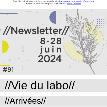
Pour être sûr de recevoir tous nos emails,
ajoutez-nous à votre carnet d'adresses
.
Si ce mail ne s'affiche pas correctement,
suivez ce lien
.
//Vie du labo//
//Arrivées//