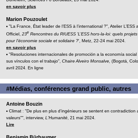
en savoir plus
Marion Pouzoulet
▪ "La France, État leader de l’ESS à l’international ?", Atelier L’ESS
e
Officiel,
23
Rencontres du RIUESS 'L’ESS hors-la-loi: quels projets 
pour l’économie sociale et solidaire ?
', Metz, 22-24 mai 2024.
en savoir plus
▪ "Resoluciones internacionales de promoción a la economía social y
sus vínculos con el trabajo",
Chaire Alveiro Monsalve,
(Bogotá, Colo
avril 2024. En ligne
#Médias, conférences grand public, autres
Antoine Bouzin
▪ Climat : "De plus en plus d’ingénieurs se sentent en contradiction 
valeurs"", interview,
L'Humanité
, 21 mai 2024.
Lire
Benjamin Bürbaumer