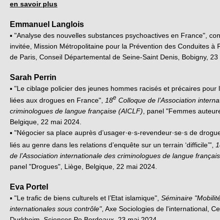
en savoir plus
Emmanuel Langlois
▪ "Analyse des nouvelles substances psychoactives en France", co
invitée, Mission Métropolitaine pour la Prévention des Conduites à 
de Paris, Conseil Départemental de Seine-Saint Denis, Bobigny, 23
Sarah Perrin
▪ "Le ciblage policier des jeunes hommes racisés et précaires pour l
e
liées aux drogues en France",
18
Colloque de l’Association interna
criminologues de langue française (AICLF)
, panel "Femmes auteure
Belgique, 22 mai 2024.
▪ "Négocier sa place auprès d’usager·e·s-revendeur·se·s de drogu
liés au genre dans les relations d’enquête sur un terrain ‘difficile’",
1
de l’Association internationale des criminologues de langue françai
panel "Drogues", Liège, Belgique, 22 mai 2024.
Eva Portel
▪ "Le trafic de biens culturels et l’Etat islamique",
Séminaire "Mobilit
internationales sous contrôle"
, Axe Sociologies de l'international, C
Durkheim, Sciences Po Bordeaux, 23 mai 2024.