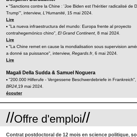
▪ "Sanctions contre la Chine : 'Joe Biden est l’héritier radicalisé de 
Trump'", interview,
L'Humanité
, 15 mai 2024.
Lire
▪ "La nueva infraestructura del mundo: Europa frente al proyecto
contrahegemónico chino",
El Grand Continent
, 8 mai 2024.
Lire
▪ "La Chine remet en cause la mondialisation sous supervision améri
a donné sa puissance", interview,
Regards.fr
, 6 mai 2024.
Lire
Magali Della Sudda & Samuel Noguera
▪ "200.000 Hilferufe - Vergessene Beschwerdebriefe in Frankreich",
BR24
,19 mai 2024.
écouter
//
//
Offre d'emploi
Contrat postdoctoral de 12 mois en science politique, so