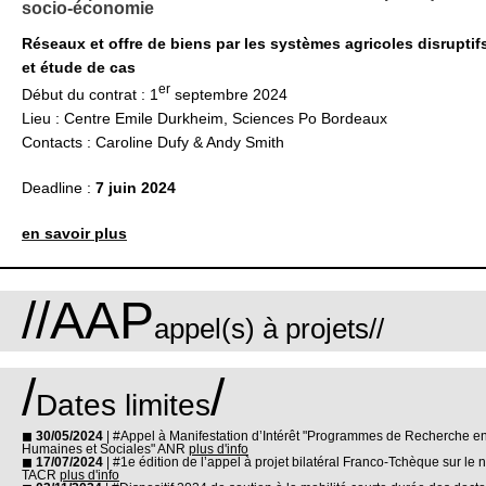
socio-économie
Réseaux et offre de biens par les systèmes agricoles disruptif
et étude de cas
er
Début du contrat : 1
septembre 2024
Lieu : Centre Emile Durkheim, Sciences Po Bordeaux
Contacts : Caroline Dufy & Andy Smith
Deadline :
7 juin 2024
en savoir plus
//AAP
appel(s) à projets//
/
/
Dates limites
◼
30/05/2024
| #Appel à Manifestation d’Intérêt "Programmes de Recherche e
Humaines et Sociales" ANR
plus d'info
◼
17/07/2024
| #1e édition de l’appel à projet bilatéral Franco-Tchèque sur le 
TACR
plus d'info