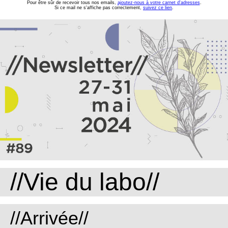
Pour être sûr de recevoir tous nos emails,
ajoutez-nous à votre carnet d'adresses
.
Si ce mail ne s'affiche pas correctement,
suivez ce lien
.
//Vie du labo//
//Arrivée//