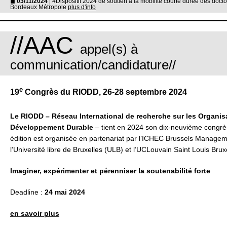
◼
03/11/2024
| #Dispositif 2024 de soutien à la mobilité courte durée des doc
Bordeaux Métropole
plus d'info
//AAC
appel(s) à
communication/candidature//
e
19
Congrès du RIODD, 26-28 septembre 2024
Le RIODD – Réseau International de recherche sur les Organisa
Développement Durable
– tient en 2024 son dix-neuvième congrè
édition est organisée en partenariat par l’ICHEC Brussels Managem
l’Université libre de Bruxelles (ULB) et l’UCLouvain Saint Louis Brux
Imaginer, expérimenter et pérenniser la soutenabilité forte
Deadline :
24 mai 2024
en savoir plus