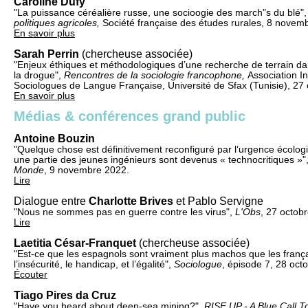
Caroline Dufy
"La puissance céréalière russe, une socioogie des march"s du blé"
politiques agricoles,
Société française des études rurales, 8 novem
En savoir plus
Sarah Perrin
(chercheuse associée)
"Enjeux éthiques et méthodologiques d’une recherche de terrain d
la drogue",
Rencontres de la sociologie francophone,
Association I
Sociologues de Langue Française, Université de Sfax (Tunisie), 27
En savoir plus
Médias & conférences grand public
Antoine Bouzin
"Quelque chose est définitivement reconfiguré par l’urgence écolo
une partie des jeunes ingénieurs sont devenus « technocritiques »",
Monde
, 9 novembre 2022.
Lire
Dialogue entre
Charlotte Brives
et Pablo Servigne
"Nous ne sommes pas en guerre contre les virus",
L'Obs
, 27 octob
Lire
Laetitia César-Franquet
(chercheuse associée)
"Est-ce que les espagnols sont vraiment plus machos que les frança
l’insécurité, le handicap, et l’égalité",
Sociologue
, épisode 7, 28 oct
Écouter
Tiago Pires da Cruz
"Have you heard about deep-sea mining?",
RISE UP - A Blue Call T