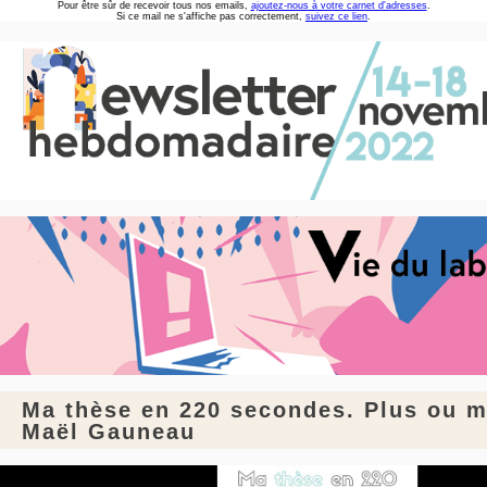
Pour être sûr de recevoir tous nos emails,
ajoutez-nous à votre carnet d'adresses
.
Si ce mail ne s'affiche pas correctement,
suivez ce lien
.
Ma thèse en 220 secondes. Plus ou m
Maël Gauneau