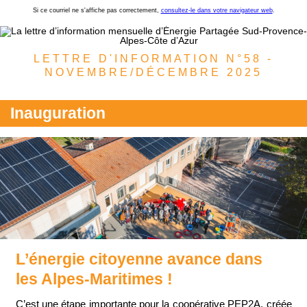
Si ce courriel ne s'affiche pas correctement,
consultez-le dans votre navigateur web
.
LETTRE D'INFORMATION N°58 -
NOVEMBRE/DÉCEMBRE 2025
Inauguration
L’énergie citoyenne avance dans
les Alpes-Maritimes !
C’est une étape importante pour la coopérative PEP2A, créée