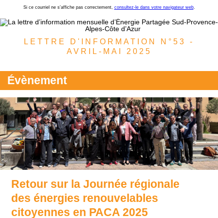
Si ce courriel ne s'affiche pas correctement,
consultez-le dans votre navigateur web
.
LETTRE D'INFORMATION N°53 -
AVRIL-MAI 2025
Évènement
Retour sur la Journée régionale
des énergies renouvelables
citoyennes en PACA 2025