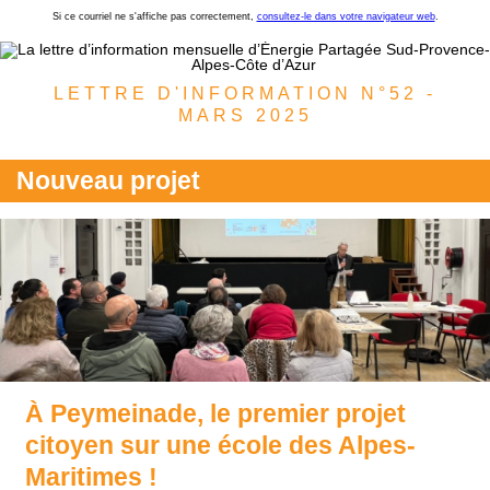
Si ce courriel ne s'affiche pas correctement,
consultez-le dans votre navigateur web
.
LETTRE D'INFORMATION N°52 -
MARS 2025
Nouveau projet
À Peymeinade, le premier projet
citoyen sur une école des Alpes-
Maritimes !