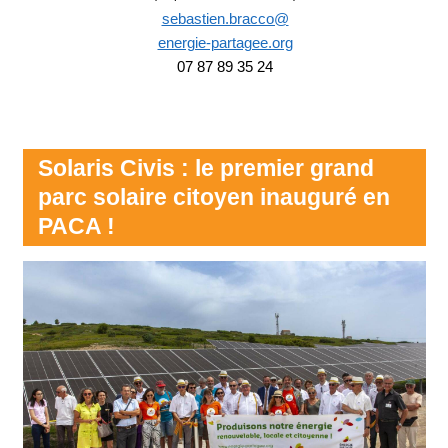
sebastien.bracco@
energie-partagee.org
07 87 89 35 24
Solaris Civis : le premier grand
parc solaire citoyen inauguré en
PACA !