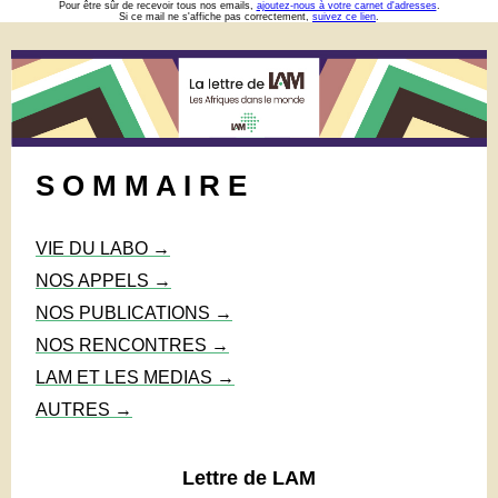
Pour être sûr de recevoir tous nos emails,
ajoutez-nous à votre carnet d'adresses
.
Si ce mail ne s'affiche pas correctement,
suivez ce lien
.
S O M M A I R E
VIE DU LABO →
NOS APPELS →
NOS PUBLICATIONS →
NOS RENCONTRES →
LAM ET LES MEDIAS →
AUTRES →
Lettre de LAM