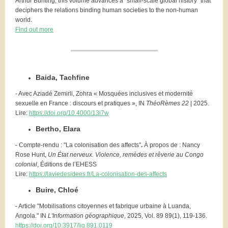
Arthur Bunting, this volume advances a “small-scale global history” that
deciphers the relations binding human societies to the non-human
world.
Find out more
Baida, Tachfine
- Avec Aziadé Zemirli, Zohra « Mosquées inclusives et modernité
sexuelle en France : discours et pratiques », IN
ThéoRèmes 22
| 2025.
Lire:
https
:
/
/
doi.org
/
10.4000
/
13i7w
Bertho, Elara
- Compte-rendu : "La colonisation des affects"
.
À propos de : Nancy
Rose Hunt,
Un État nerveux. Violence, remèdes et rêverie au Congo
colonial
, Éditions de l’EHESS
Lire:
https
:
/
/
laviedesidees.fr
/
La-colonisation-des-affects
Buire, Chloé
- Article "Mobilisations citoyennes et fabrique urbaine à Luanda,
Angola." IN
L'Information géographique
, 2025, Vol. 89 89(1), 119-136.
https
:
/
/
doi.org
/
10.3917
/
lig.891.0119