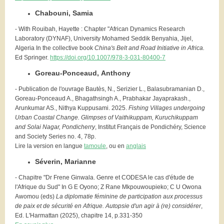
Chabouni, Samia
- With Rouibah, Hayette : Chapter "African Dynamics Research
Laboratory (DYNAF), University Mohamed Seddik Benyahia, Jijel,
Algeria In the collective book
China's Belt and Road Initiative in Africa.
Ed Springer.
https://doi.org/10.1007/978-3-031-80400-7
Goreau-Ponceaud, Anthony
- Publication de l'ouvrage Bautès, N., Serizier L., Balasubramanian D.,
Goreau-Ponceaud A., Bhagathsingh A., Prabhakar Jayaprakash.,
Arunkumar AS., Nithya Kuppusami. 2025.
Fishing Villages undergoing
Urban Coastal Change. Glimpses of Vaithikuppam, Kuruchikuppam
and Solai Nagar, Pondicherry
, Institut Français de Pondichéry, Science
and Society Series no. 4, 78p.
Lire la version en langue
tamoule
, ou en
anglais
Séverin, Marianne
- Chapitre "Dr Frene Ginwala. Genre et CODESA le cas d'étude de
l'Afrique du Sud" In G E Oyono; Z Rane Mkpouwoupieko; C U Owona
Awomou (eds)
La diplomatie féminine de participation aux processus
de paix et de sécurité en Afrique. Autopsie d'un agir à (re) considérer
,
Ed. L'Harmattan (2025), chapitre 14, p.331-350