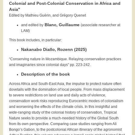
Colonial and Post-Colonial Conservation in Africa and
Asia"
Edited by Mathieu Guérin, and Grégory Quenet
Blanc, Guillaume
and edited by
(associate researcher at
LAM)
This book includes, in particular:
Nakanabo Diallo, Rozenn (2025)
“Conserving nature in Mozambique. Relaying conservation practices
and imaginaries since colonial days” pp. 223-242.
Description of the book
Across Africa and South-East Asia, the impulse to protect nature often
dovetails with the domination of local people. From mass displacement
to severe restrictions on land use and daily acts of violence,
conservation work risks reproducing Eurocentric modes of colonialism
and worsening the effects of the climate crisis. In this insightful and
wide-ranging study of the colonial history of conservation, Tropical
Nature seeks to provide a much-needed history of the Global South
from its own perspective. Comparing case studies ranging from Ali
Bongo’s Gabon, to the postcolonial African itinerary of the agronomist