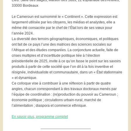
Lieu: Salle des stages, Maison des Suds, 12 esplanade des Antilles,
33000 Bordeaux
Le Cameroun est surnommé le « Continent ». Cette expression est
largement utilisée par les citoyens, les médias et analystes, elle a
même été consacrée par le chef de l’État lors de ses vœux pour
l’année 2024.
La diversité des terroirs géographiques, économiques, et politiques
ont fait de ce pays l’une des matrices des sciences sociales sur
l’Afrique et des études comparées. La conjoncture actuelle, faite de
crises multiples et d’incertitude politique liée à l’élection
présidentielle de 2025, invite à ce qu’on fasse le point sur les savoirs
produits à partir de cette société que l’on dit à la fois inventive et
résignée, individualiste et communautaire, dans un « État stationnaire
» et dynamique.
Ce colloque vise à contribuer à une réflexion à partir de quatre
angles, chacun correspondant à des travaux doctoraux menés par
l’équipe de coordination : (re)production du pouvoir au Cameroun ;
économie politique ; circulations urbain-rural, marché de
l’alimentation ; diaspora et commerce ethnique.
En savoir plus, programme complet