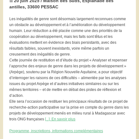
20 juin 2025 / Maison des Suds, Esplanade des
📅
antilles, 33600 PESSAC
Les inégalités de genre sont désormais largement reconnues comme
un obstacle au développement et à l’amélioration du développement
humain. Leur réduction a été placée comme une des priorités de la
coopération au développement, mais les faits sont têtus et les
évaluations mettent en évidence des biais persistants, avec des
résultats faibles, souvent inexistants, voire même parfois un
creusement des inégalités de genre.
Cette journée de restitution et d’étude du projet « Analyser et repenser
l’approche des enjeux de genre dans les projets de développement »
(Arpège), soutenu par la Région Nouvelle Aquitaine, a pour objectif
d’interroger les raisons de ces difficultés – alimentée par les analyses
issues du projet Arpège et d’autres initiatives similaires ou sur les
mêmes territoires – et de mettre en débat des pistes de réflexion et
d’action.
Elle sera l’occasion de restituer les principaux résultats de ce projet de
recherche-action participative sur la prise en compte du genre dans les
projets de développement menés en milieu rural à Madagascar avec
trois ONG françaises
[...]. En savoir plus
Programme, inscriptions, informations complémentaires