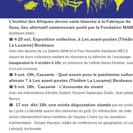
L’Institut des Afriques donne carte blanche à la Fabrique de
Suza, lieu alternatif camerounais porté par la Fondation MAM
Quelques dates:
📅
4-25 oct. Exposition collective, à Les avant-postes (Théât
La Lucarne) Bordeaux
Avec des œuvres de La Galerie MAM et le Frac Nouvelle-Aquitaine MÉCA
issues de leurs collections mettant en résonance la mémoire de l’esclavage.
Inauguration le 4 octobre à 18h
, en présence de l’artiste Alexis Peskine, suiv
d’un pot convivial.
📅 4 oct. 19h
, Causerie : Quel avenir pour le patrimoine cultur
africain ? à Les avant-postes (Théâtre La Lucarne) Bordeaux
📅
9 oct. 18h.
Causerie : L’économie du vivant
Avec les interventions d'Emilie Guitard, Rozenn Nakanabo Diallo, Jean-phili
Berrou.
📅
17 oct. dès 18h
une soirée dégustation slamée
,
par les lycé
du Lycée La Morlette autour des mémoires du goût. En introduction, de cette
soirée interviendront deux membres de l'équipe Chaire sur les questions
d'alimentation : Sylvain Racaud, maître de conférences en géographie, et Li
Lebrault, doctorante.