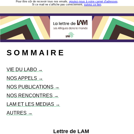
Pour être sûr de recevoir tous nos emails,
ajoutez-nous à votre carnet d'adresses
.
Si ce mail ne s'affiche pas correctement,
suivez ce lien
.
S O M M A I R E
VIE DU LABO →
NOS APPELS →
NOS PUBLICATIONS →
NOS RENCONTRES →
LAM ET LES MEDIAS →
AUTRES →
Lettre de LAM