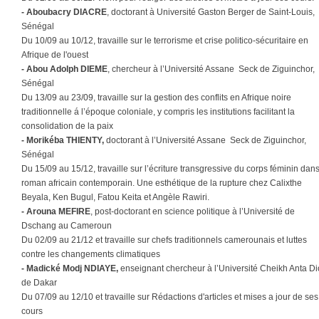
- Aboubacry DIACRE
, doctorant à Université Gaston Berger de Saint-Louis,
Sénégal
Du 10/09 au 10/12, travaille sur le terrorisme et crise politico-sécuritaire en
Afrique de l'ouest
- Abou Adolph DIEME
, chercheur à l’Université Assane Seck de Ziguinchor,
Sénégal
Du 13/09 au 23/09, travaille sur la gestion des conflits en Afrique noire
traditionnelle á l’époque coloniale, y compris les institutions facilitant la
consolidation de la paix
- Morikéba THIENTY,
doctorant à l’Université Assane Seck de Ziguinchor,
Sénégal
Du 15/09 au 15/12, travaille sur l’écriture transgressive du corps féminin dans
roman africain contemporain. Une esthétique de la rupture chez Calixthe
Beyala, Ken Bugul, Fatou Keita et Angèle Rawiri.
- Arouna MEFIRE
, post-doctorant en science politique à l’Université de
Dschang au Cameroun
Du 02/09 au 21/12 et travaille sur chefs traditionnels camerounais et luttes
contre les changements climatiques
- Madické Modj NDIAYE,
enseignant chercheur à l’Université Cheikh Anta D
de Dakar
Du 07/09 au 12/10 et travaille sur Rédactions d'articles et mises a jour de ses
cours