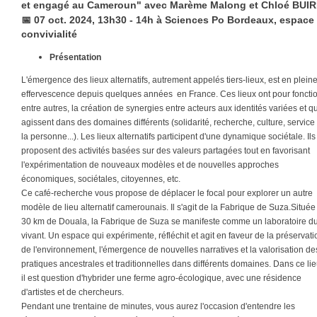
et engagé au Cameroun" avec Marème Malong et Chloé BUI
📅
07 oct. 2024, 13h30 - 14h à Sciences Po Bordeaux, espace
convivialité
Présentation
L'émergence des lieux alternatifs, autrement appelés tiers-lieux, est en plein
effervescence depuis quelques années en France. Ces lieux ont pour fonctio
entre autres, la création de synergies entre acteurs aux identités variées et qu
agissent dans des domaines différents (solidarité, recherche, culture, service
la personne...). Les lieux alternatifs participent d'une dynamique sociétale. Ils
proposent des activités basées sur des valeurs partagées tout en favorisant
l'expérimentation de nouveaux modèles et de nouvelles approches
économiques, sociétales, citoyennes, etc.
Ce café-recherche vous propose de déplacer le focal pour explorer un autre
modèle de lieu alternatif camerounais. Il s'agit de la Fabrique de Suza.Située
30 km de Douala, la Fabrique de Suza se manifeste comme un laboratoire d
vivant. Un espace qui expérimente, réfléchit et agit en faveur de la préservati
de l'environnement, l'émergence de nouvelles narratives et la valorisation de
pratiques ancestrales et traditionnelles dans différents domaines. Dans ce lie
il est question d'hybrider une ferme agro-écologique, avec une résidence
d'artistes et de chercheurs.
Pendant une trentaine de minutes, vous aurez l'occasion d'entendre les