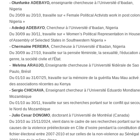
- Olunfunke ADEBAYO,
enseignante chercheuse à l’Université d’Ibadan,
Nigeria
Du 20/09 au 20/10, travaille sur « Female Political Activists work in post colon
Nigeria »
- Adedeji ADEBAYO
, Chercheur à l’Université d’Ibadan, Nigeria
Du 30/09 au 30/11, travaille sur « Women’s Political Representation in Hous
of Assembly of Selected States in Southwestern Nigeria »
- Chermaine PEREIRA
, Chercheuse à l’Université d’Ibadan, Nigeria
Du 30/09 au 27/10, travaille sur la pensée féministe, la sexualité, l'éducation
genre, la société civile et l'État.
- Melvina ARAUJO,
Enseignante chercheuse à l’Université fédérale de Sao
Paulo, Brésil
Du 01/10 au 31/07/25, travaille sur la mémoire de la guérilla Mau Mau activé
des associations récentes au Kenya
- Sergio CHICHAVA
, Enseignant chercheur à l’Université Eduardo Mondlane
Mozambique
Du 01/10 au 30/11, travaille sur ses recherches portant sur le conflit qui seco
le Nord du Mozambique
- Julio Cesar DONGMO
, doctorant à l’Université de Montréal (Canada)
Du 10/10 au 15/11/2024, vient dans le cadre de ses recherches portant sur le
causes de la violence préélectorale en Côte d’ivoire pendant la constitution 
fichier électoral entre 2007-2010 et sur celles de la non-violence au Sénégal