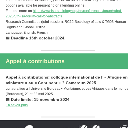
The 5th ISA Forum of Sociology will be an on-site event only. There will be no
options available for presenting or attending online.
Find out more on
https
:
/
/
www.isa-sociology.org
/
en
/
conferences
/
forum
/
rabat-
2025
/
5th-isa-forum-call-for-abstracts
Research Committees (joint session): RC12 Sociology of Law & TG03 Human
Rights and Global Justice
Language: English, French
📅 Deadline 15th october 2024.
Appel à contributions
Appel à contributions: colloque international de l’ « Afrique en
miniature » au « Continent » ? Cameroun 2025
qui aura lieu à l’Université Bordeaux-Montaigne, et Les Afriques dans le mond
(Bordeaux), 21 et 22 mai 2025
📅 Date limite: 15 novembre 2024
En savoir plus