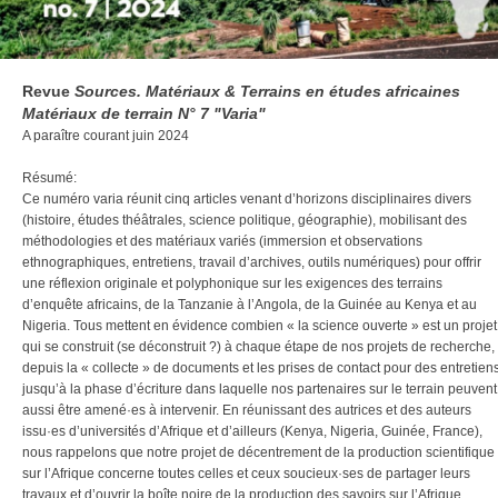
Revue
Sources. Matériaux & Terrains en études africaines
Matériaux de terrain N° 7 "Varia"
A paraître courant juin 2024
Résumé:
Ce numéro varia réunit cinq articles venant d’horizons disciplinaires divers
(histoire, études théâtrales, science politique, géographie), mobilisant des
méthodologies et des matériaux variés (immersion et observations
ethnographiques, entretiens, travail d’archives, outils numériques) pour offrir
une réflexion originale et polyphonique sur les exigences des terrains
d’enquête africains, de la Tanzanie à l’Angola, de la Guinée au Kenya et au
Nigeria. Tous mettent en évidence combien « la science ouverte » est un projet
qui se construit (se déconstruit ?) à chaque étape de nos projets de recherche,
depuis la « collecte » de documents et les prises de contact pour des entretiens
jusqu’à la phase d’écriture dans laquelle nos partenaires sur le terrain peuvent
aussi être amené·es à intervenir. En réunissant des autrices et des auteurs
issu·es d’universités d’Afrique et d’ailleurs (Kenya, Nigeria, Guinée, France),
nous rappelons que notre projet de décentrement de la production scientifique
sur l’Afrique concerne toutes celles et ceux soucieux·ses de partager leurs
travaux et d’ouvrir la boîte noire de la production des savoirs sur l’Afrique.