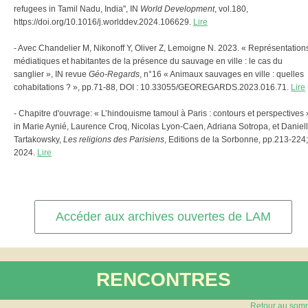
refugees in Tamil Nadu, India", IN
World Development
, vol.180,
https://doi.org/10.1016/j.worlddev.2024.106629.
Lire
- Avec Chandelier M, Nikonoff Y, Oliver Z, Lemoigne N. 2023. « Représentation
médiatiques et habitantes de la présence du sauvage en ville : le cas du
sanglier », IN revue
Géo-Regards
, n°16 « Animaux sauvages en ville : quelles
cohabitations ? », pp.71-88, DOI : 10.33055/GEOREGARDS.2023.016.71.
Lire
- Chapitre d'ouvrage: « L’hindouisme tamoul à Paris : contours et perspectives 
in Marie Aynié, Laurence Croq, Nicolas Lyon-Caen, Adriana Sotropa, et Daniel
Tartakowsky,
Les religions des Parisiens
, Editions de la Sorbonne, pp.213-224;
2024.
Lire
Accéder aux archives ouvertes de LAM
RENCONTRES
Retour au som