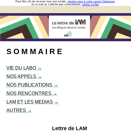
Pour être sûr de recevoir tous nos emails,
ajoutez-nous à votre carnet d'adresses
.
Si ce mail ne s'affiche pas correctement,
suivez ce lien
.
S O M M A I R E
VIE DU LABO →
NOS APPELS →
NOS PUBLICATIONS →
NOS RENCONTRES →
LAM ET LES MEDIAS →
AUTRES →
Lettre de LAM