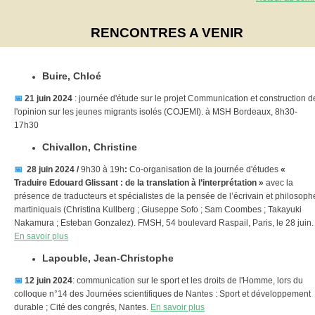
RENCONTRES A VENIR
Buire, Chloé
📅
21 juin 2024
: journée d'étude sur le projet Communication et construction d
l'opinion sur les jeunes migrants isolés (COJEMI). à MSH Bordeaux, 8h30-
17h30
Chivallon, Christine
📅
28 juin 2024 /
9h30 à 19h
:
Co-organisation de la journée d'études
«
Traduire Edouard Glissant : de la translation à l’interprétation »
avec la
présence de traducteurs et spécialistes de la pensée de l’écrivain et philosoph
martiniquais (Christina Kullberg ; Giuseppe Sofo ; Sam Coombes ; Takayuki
Nakamura ; Esteban Gonzalez). FMSH, 54 boulevard Raspail, Paris, le 28 juin.
En savoir plus
Lapouble, Jean-Christophe
📅
12 juin 2024
: communication sur le sport et les droits de l'Homme, lors du
colloque n°14 des Journées scientifiques de Nantes : Sport et développement
durable ; Cité des congrés, Nantes.
En savoir plus