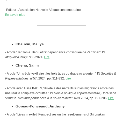
-Éditeur : Association Nouvelle Afrique contemporaine
En savoir plus
Chauvin, Maïlys
- Article "Tanzanie. Babu et l’indépendance confisquée de Zanzibar", IN
afriquexxi.info
; 07/06/2024.
Lire
Chena, Salim
- Article
"
Un siècle vexillaire : les trois âges du drapeau algérien
"
, IN
Sociétés &
Représentations
, n°57, 2024, pp. 311-332.
Lire
- Article avec Aïssa KADRI,
"
Au-delà des narratifs sur les migrations africaines :
une réalité complexe occultée
"
, IN
Revue politique et parlementaire, Hors-séri
"Afrique. Des indépendances à la souveraineté
", avril 2024, pp. 191-206.
Lire
Goreau-Ponceaud, Anthony
- Article "Lives in exile? Perspectives on the resettlements of Sri Lnakan