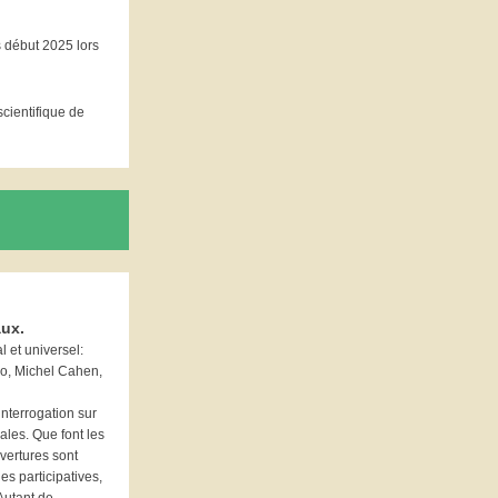
s début 2025 lors
scientifique de
aux.
 et universel:
ho, Michel Cahen,
interrogation sur
les. Que font les
vertures sont
s participatives,