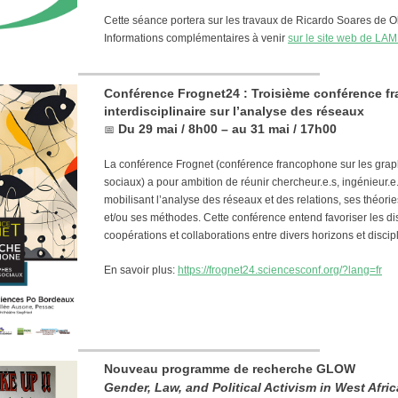
Cette séance portera sur les travaux de Ricardo Soares de Ol
Informations complémentaires à venir
sur le site web de LAM
Conférence Frognet24 : Troisième conférence 
interdisciplinaire sur l’analyse des réseaux
Du 29 mai / 8h00 – au 31 mai / 17h00
📅
La conférence Frognet (conférence francophone sur les grap
sociaux) a pour ambition de réunir chercheur.e.s, ingénieur.e.
mobilisant l’analyse des réseaux et des relations, ses théori
et/ou ses méthodes. Cette conférence entend favoriser les di
coopérations et collaborations entre divers horizons et discipl
En savoir plus:
https
:
/
/
frognet24.sciencesconf.org
/
?lang=fr
Nouveau programme de recherche GLOW
Gender, Law, and Political Activism in West Afric