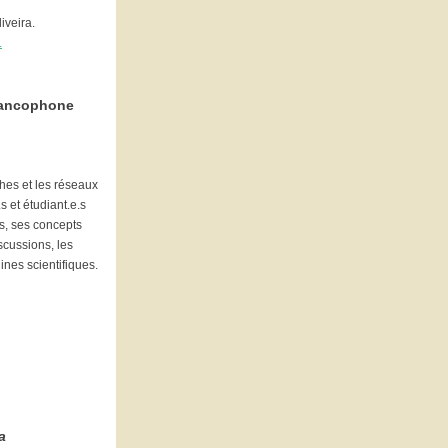
iveira.
.
francophone
hes et les réseaux
s et étudiant.e.s
es, ses concepts
scussions, les
ines scientifiques.
a