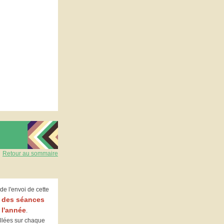
Retour au sommaire
e l'envoi de cette
t des séances
 l'année
.
illées sur chaque