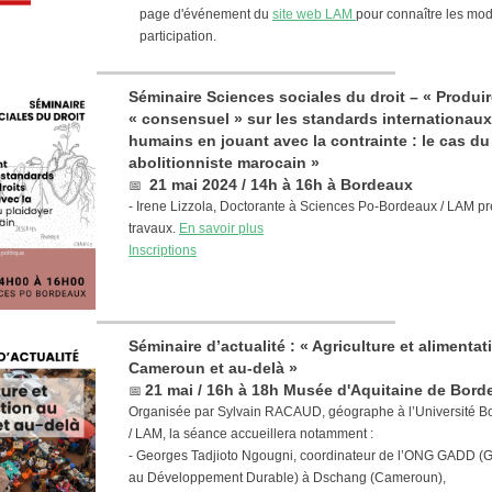
page d'événement du
site web LAM
pour connaître les mod
participation.
Séminaire Sciences sociales du droit – « Produir
« consensuel » sur les standards internationaux
humains en jouant avec la contrainte : le cas du
abolitionniste marocain »
📅
21 mai 2024 / 14h à 16h à Bordeaux
- Irene Lizzola, Doctorante à Sciences Po-Bordeaux / LAM p
travaux.
En savoir plus
Inscriptions
Séminaire d’actualité : « Agriculture et alimentat
Cameroun et au-delà »
📅
21 mai / 16h à 18h Musée d'Aquitaine de Bord
Organisée par Sylvain RACAUD, géographe à l’Université 
/ LAM, la séance accueillera notamment :
- Georges Tadjioto Ngougni, coordinateur de l’ONG GADD (
au Développement Durable) à Dschang (Cameroun),