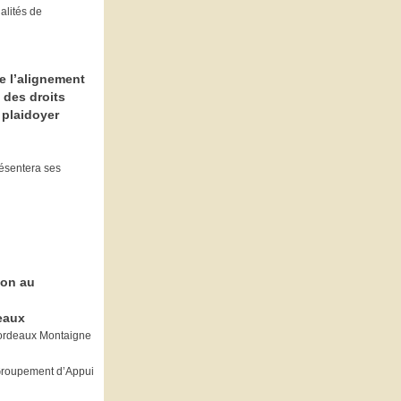
alités de
e l’alignement
 des droits
 plaidoyer
résentera ses
ion au
eaux
Bordeaux Montaigne
Groupement d’Appui