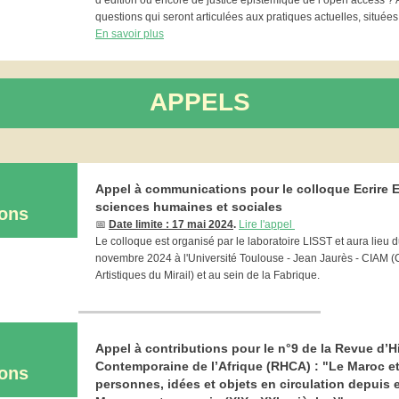
d’édition ou encore de justice épistémique de l’open access ? 
questions qui seront articulées aux pratiques actuelles, situées
En savoir plus
APPELS
Appel à communications pour le colloque Ecrire E
sciences humaines et sociales
ions
📅
Date limite : 17 mai 2024
.
Lire l'appel
Le colloque est organisé par le laboratoire LISST et aura lieu 
novembre 2024 à l'Université Toulouse - Jean Jaurès - CIAM (Ce
Artistiques du Mirail) et au sein de la Fabrique.
Appel à contributions pour le n°9 de la Revue d’H
Contemporaine de l’Afrique (RHCA) : "Le Maroc et
ions
personnes, idées et objets en circulation depuis e