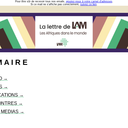
Pour être sûr de recevoir tous nos emails,
ajoutez-nous à votre carnet d'adresses
.
Si ce mail ne s'affiche pas correctement,
suivez ce lien
.
 A I R E
O →
S →
CATIONS →
ONTRES →
S MEDIAS →