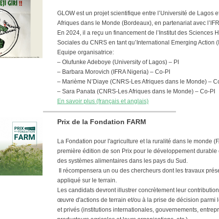
GLOW est un projet scientifique entre l’Université de Lagos et
Afriques dans le Monde (Bordeaux), en partenariat avec l’IFR
En 2024, il a reçu un financement de l’Institut des Sciences
Sociales du CNRS en tant qu’International Emerging Action (
Equipe organisatrice:
– Olufunke Adeboye (University of Lagos) – PI
– Barbara Morovich (IFRA Nigeria) – Co-PI
– Marième N’Diaye (CNRS-Les Afriques dans le Monde) – C
– Sara Panata (CNRS-Les Afriques dans le Monde) – Co-PI
En savoir plus (français et anglais)
Prix de la Fondation FARM
La Fondation pour l'agriculture et la ruralité dans le monde 
première édition de son Prix pour le développement durable d
des systèmes alimentaires dans les pays du Sud.
Il récompensera un ou des chercheurs dont les travaux prés
appliqué sur le terrain.
Les candidats devront illustrer concrètement leur contribution
œuvre d'actions de terrain et/ou à la prise de décision parmi 
et privés (institutions internationales, gouvernements, entrep