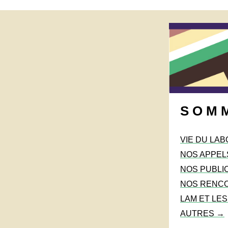
S O M M
VIE DU LAB
NOS APPEL
NOS PUBLI
NOS RENC
LAM ET LE
AUTRES →