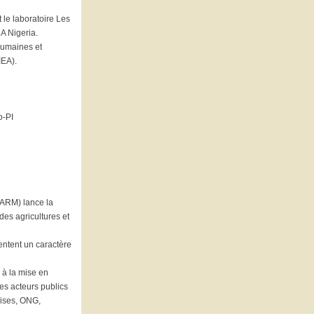
 le laboratoire Les
A Nigeria.
 Humaines et
IEA).
o-PI
(FARM) lance la
es agricultures et
entent un caractère
 à la mise en
les acteurs publics
rises, ONG,