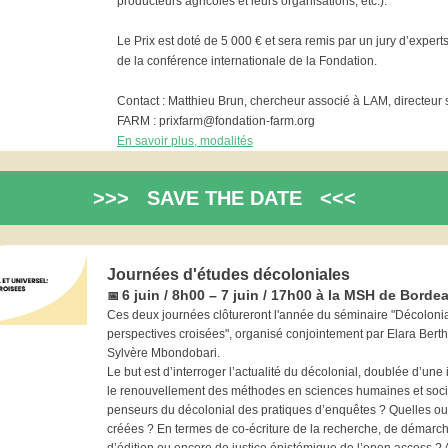
producteurs agricoles et leurs organisations, etc.).
Le Prix est doté de 5 000 € et sera remis par un jury d’expert
de la conférence internationale de la Fondation.
Contact : Matthieu Brun, chercheur associé à LAM, directeur 
FARM : prixfarm@fondation-farm.org
En savoir plus, modalités
>>> SAVE THE DATE <<<
Journées d'études décoloniales
6 juin / 8h00 – 7 juin / 17h00 à la MSH de Borde
📅
Ces deux journées clôtureront l'année du séminaire "Décolonial
perspectives croisées", organisé conjointement par Elara Bert
Sylvère Mbondobari.
Le but est d’interroger l’actualité du décolonial, doublée d’une 
le renouvellement des méthodes en sciences humaines et socia
penseurs du décolonial des pratiques d’enquêtes ? Quelles ou
créées ? En termes de co-écriture de la recherche, de démarche