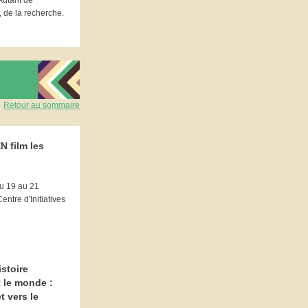
Autant de
, de la recherche.
Retour au sommaire
N film les
du 19 au 21
ntre d'Initiatives
istoire
 le monde :
t vers le