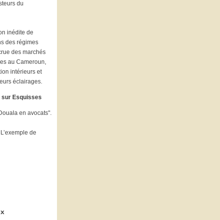
steurs du
on inédite de
ns des régimes
ccrue des marchés
coles au Cameroun,
on intérieurs et
leurs éclairages.
e sur Esquisses
Douala en avocats".
. L’exemple de
ux