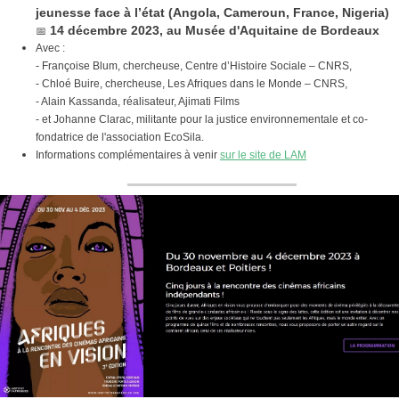
jeunesse face à l’état (Angola, Cameroun, France, Nigeria)
📅
14 décembre 2023, au Musée d'Aquitaine de Bordeaux
Avec :
- Françoise Blum, chercheuse, Centre d’Histoire Sociale – CNRS,
- Chloé Buire, chercheuse, Les Afriques dans le Monde – CNRS,
- Alain Kassanda, réalisateur, Ajimati Films
- et Johanne Clarac, militante pour la justice environnementale et co-
fondatrice de l'association EcoSila.
Informations complémentaires à venir
sur le site de LAM