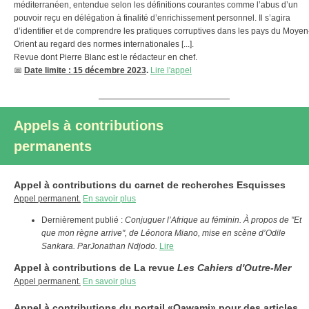
méditerranéen, entendue selon les définitions courantes comme l’abus d’un
pouvoir reçu en délégation à finalité d’enrichissement personnel. Il s’agira
d’identifier et de comprendre les pratiques corruptives dans les pays du Moyen
Orient au regard des normes internationales [...].
Revue dont Pierre Blanc est le rédacteur en chef.
📅
Date limite : 15 décembre 2023
.
Lire l'appel
Appels à contributions
permanents
Appel à contributions du carnet de recherches Esquisses
Appel permanent.
En savoir plus
Dernièrement publié :
Conjuguer l’Afrique au féminin. À propos de "Et
que mon règne arrive", de Léonora Miano, mise en scène d’Odile
Sankara. Par
Jonathan Ndjodo.
Lire
Appel à contributions de La revue
Les Cahiers d'Outre-Mer
Appel permanent.
En savoir plus
Appel à contributions du portail «Qawami» pour des articles