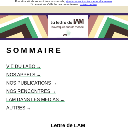
Pour être sûr de recevoir tous nos emails,
ajoutez-nous à votre carnet d'adresses
.
Si ce mail ne s'affiche pas correctement,
suivez ce lien
.
S O M M A I R E
VIE DU LABO →
NOS APPELS →
NOS PUBLICATIONS →
NOS RENCONTRES →
LAM DANS LES MEDIAS →
AUTRES →
Lettre de LAM