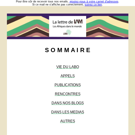
Pour être sûr de recevoir tous nos emails,
ajoutez-nous à votre carnet d'adresses
.
Si ce mail ne s'affiche pas correctement,
suivez ce lien
.
S O M M A I R E
VIE DU LABO
APPELS
PUBLICATIONS
RENCONTRES
DANS NOS BLOGS
DANS LES MEDIAS
AUTRES