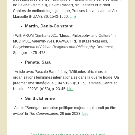
In: Devinat (Mathieu), Hakim (Nader), dir. Les faits et le droit.
Cahiers de méthodologie juridique, Presses Universitaires d'Aix-
Marseille (PUAM), 36, 1543-1560.
Lire
Martin, Denis-Constant
- With AROM (Simha) 2021, “Music, Philosophy, and Culture” in
MUDIMBE, Valentin-Yves, KAVWAHIREHI (Kasereka) eds,
Encyclopedia of African Religions and Philosophy
, Dordrecht,
Springer : 475–478.
Panata, Sara
- Article avec Pascale Barthélémy, "Militantes africaines et
organisations féminines internationales dans la guerre froide, Un
pragmatisme stratégique (1947-1963)", Clio, Femmes, Genre et
Histoire, 2023/1 (n°53), p. 23-45.
Lire
Smith, Etienne
-Article "Sénégal : une crise politique majeure qui aurait pu être
évitée" In
The Conversation
, 29 juin 2023.
Lire