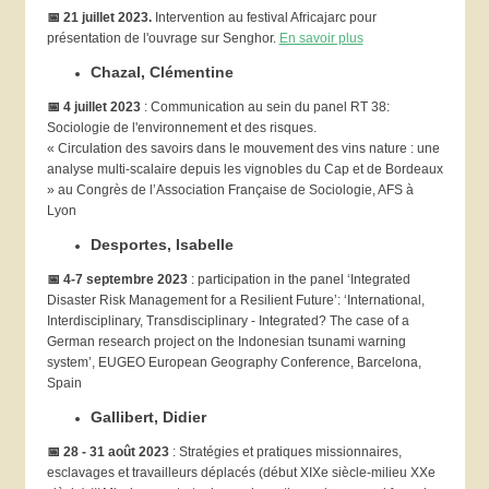
📅 21 juillet 2023.
Intervention au festival Africajarc pour
présentation de l'ouvrage sur Senghor.
En savoir plus
Chazal, Clémentine
📅
4 juillet 2023
: Communication au sein du panel RT 38:
Sociologie de l'environnement et des risques.
« Circulation des savoirs dans le mouvement des vins nature : une
analyse multi-scalaire depuis les vignobles du Cap et de Bordeaux
» au Congrès de l’Association Française de Sociologie, AFS à
Lyon
Desportes, Isabelle
📅
4-7 septembre 2023
: participation in the panel ‘Integrated
Disaster Risk Management for a Resilient Future’: ‘International,
Interdisciplinary, Transdisciplinary - Integrated? The case of a
German research project on the Indonesian tsunami warning
system’, EUGEO European Geography Conference, Barcelona,
Spain
Gallibert, Didier
📅 28 - 31 août 2023
: Stratégies et pratiques missionnaires,
esclavages et travailleurs déplacés (début XIXe siècle-milieu XXe