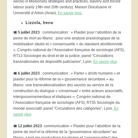
siècle) /// Missionary strategies and practices, slavery and forced
labour (early 19th-mid 20th century). Maison Diocésaine et
Université d’Artois (Arras).
En savoir plus.
Lizzola, Irene
📅
5 juillet 2023
: communication : « Plaider pour l’abolition de la
peine de mort au Maroc : pour une analyse praxéologique de la
mobilisation située et « consensuelle » du standard abolitionniste
», Congrès national de l’Association française de sociologie (AFS),
RT13 Sociologie du droit et de la justice, panel “Circulations
transnationales de dispositifs judiciaires”, Lyon.
En savoir plus
📅
6 juillet 2023
: communication : « Parler « droits humains » et
plaider pour la réforme de la « gouvernance sécuritaire » au
Maroc: une transnationalisation des savoirs au service de la
construction du dialogue « consensuel » entre acteurs associatifs,
intergouvernementaux et étatiques », Congrès national de
l’Association française de sociologie (AFS), RT35 Sociologie du
monde associatif, panel “Circulations des catégories”, Lyon.
En
savoir plus
📅
12 juillet 2023
: communication « Plaider pour l’abolition de la
peine de mort et la réforme de la “gouvernance sécuritaire” au
Maroc: saisir les productions localisées et “consensuelles” des