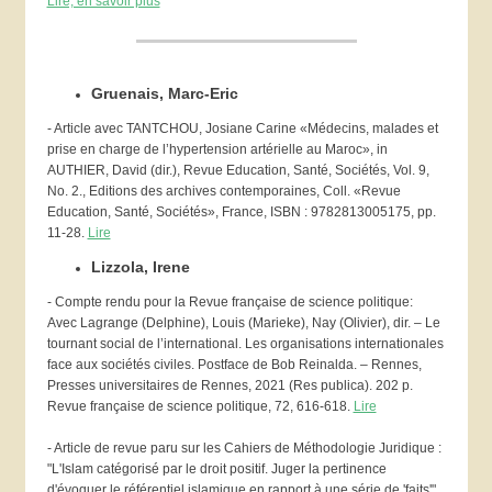
Lire, en savoir plus
Gruenais, Marc-Eric
- Article avec TANTCHOU, Josiane Carine «Médecins, malades et
prise en charge de l’hypertension artérielle au Maroc», in
AUTHIER, David (dir.), Revue Education, Santé, Sociétés, Vol. 9,
No. 2., Editions des archives contemporaines, Coll. «Revue
Education, Santé, Sociétés», France, ISBN : 9782813005175, pp.
11-28.
Lire
Lizzola, Irene
- Compte rendu pour la Revue française de science politique:
Avec Lagrange (Delphine), Louis (Marieke), Nay (Olivier), dir. – Le
tournant social de l’international. Les organisations internationales
face aux sociétés civiles. Postface de Bob Reinalda. – Rennes,
Presses universitaires de Rennes, 2021 (Res publica). 202 p.
Revue française de science politique, 72, 616-618.
Lire
- Article de revue paru sur les Cahiers de Méthodologie Juridique :
"L'Islam catégorisé par le droit positif. Juger la pertinence
d'évoquer le référentiel islamique en rapport à une série de 'faits'".