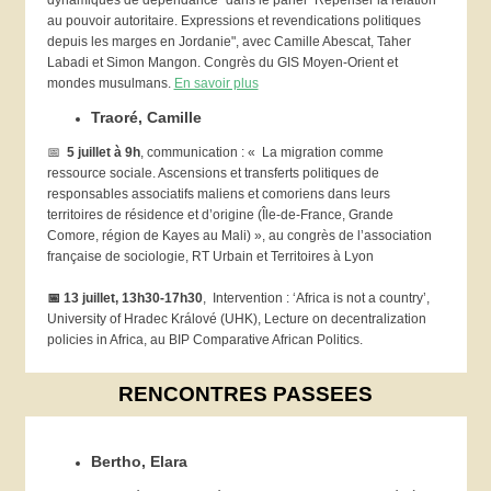
dynamiques de dépendance" dans le panel "Repenser la relation
au pouvoir autoritaire. Expressions et revendications politiques
depuis les marges en Jordanie", avec Camille Abescat, Taher
Labadi et Simon Mangon. Congrès du GIS Moyen-Orient et
mondes musulmans.
En savoir plus
Traoré, Camille
📅
5 juillet à 9h
, communication : « La migration comme
ressource sociale. Ascensions et transferts politiques de
responsables associatifs maliens et comoriens dans leurs
territoires de résidence et d’origine (Île-de-France, Grande
Comore, région de Kayes au Mali) », au congrès de l’association
française de sociologie, RT Urbain et Territoires à Lyon
📅
13 juillet, 13h30-17h30
, Intervention : ‘Africa is not a country’,
University of Hradec Králové (UHK), Lecture on decentralization
policies in Africa, au BIP Comparative African Politics.
RENCONTRES PASSEES
Bertho, Elara