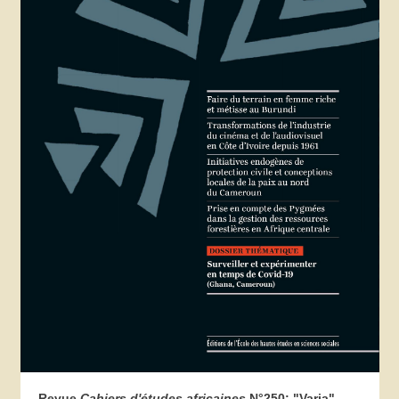
Revue
Cahiers d'études africaines
N°250: "Varia"