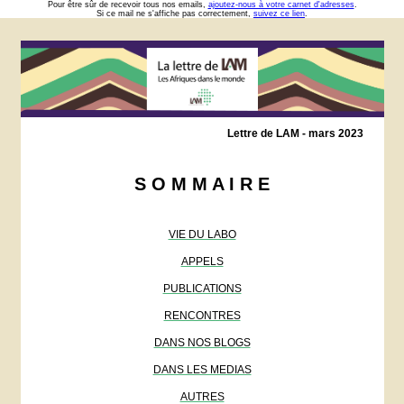
Pour être sûr de recevoir tous nos emails,
ajoutez-nous à votre carnet d'adresses
.
Si ce mail ne s'affiche pas correctement,
suivez ce lien
.
Lettre de LAM - mars 2023
S O M M A I R E
VIE DU LABO
APPELS
PUBLICATIONS
RENCONTRES
DANS NOS BLOGS
DANS LES MEDIAS
AUTRES