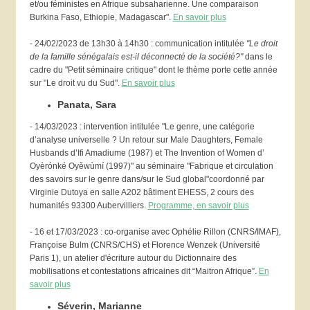
et/ou féministes en Afrique subsaharienne. Une comparaison
Burkina Faso, Ethiopie, Madagascar".
En savoir plus
- 24/02/2023 de 13h30 à 14h30 : communication intitulée
"Le droit
de la famille sénégalais est-il déconnecté de la société?"
dans le
cadre du "Petit séminaire critique" dont le thème porte cette année
sur "Le droit vu du Sud".
En savoir plus
Panata, Sara
- 14/03/2023 : intervention intitulée "Le genre, une catégorie
d’analyse universelle ? Un retour sur Male Daughters, Female
Husbands d’Ifi Amadiume (1987) et The Invention of Women d’
Oyèrónké Oyěwùmí (1997)" au séminaire "Fabrique et circulation
des savoirs sur le genre dans/sur le Sud global"coordonné par
Virginie Dutoya en salle A202 bâtiment EHESS, 2 cours des
humanités 93300 Aubervilliers.
Programme, en savoir plus
- 16 et 17/03/2023 : co-organise avec Ophélie Rillon (CNRS/IMAF),
Françoise Bulm (CNRS/CHS) et Florence Wenzek (Université
Paris 1), un atelier d'écriture autour du Dictionnaire des
mobilisations et contestations africaines dit “Maitron Afrique”.
En
savoir plus
Séverin, Marianne