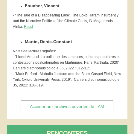
Foucher, Vincent
- “The Tale of a Disappearing Lake”. The Boko Haram Insurgency
and the Narrative Politics of the Climate Crisis, IN Megatrends
Afrika.
Read
Martin, Denis-Constant
Notes de lectures signées:
- "Lionel Arnaud: La politique des tambours, cultures populaires et
contestations postcoloniales en Martinique, Paris, Karthala, 2020",
Cahiers d’ethnomusicologie 35, 2022 : 312-315.
- "Mark Burford : Mahalia Jackson and the Black Gospel Field, New
York, Oxford University Press, 2019", Cahiers d’ethnomusicologie
35, 2022: 316-319.
Accéder aux archives ouvertes de LAM
RENCONTRES