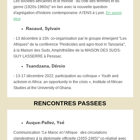
Les sociétés africaines et le monde : du côté des femmes et du
genre (1920s-1960s)" en lien avec la nouvelle question
d'agrégation d'histoire contemporaine. A l'ENS à Lyon.
En savoir
plus
Racaud, Sylvain
- 13 décembre à 15h: co-organisation par le groupe émergent "Les
Afriques" de la conférence "Pesticides and agro-food in Tanzania",
à la Maison des Suds, Amphithéâtre de la MAISON DES SUDS-
GUY LASSERRE à Pesssac.
Tsandzana, Dércio
- 13-17 décembre 2022: participation au colloque « Youth and
activism in Africa: an opportunity in the crisis », Institute of African
Studies at the University of Ghana.
RENCONTRES PASSEES
Auque-Pallez, Ysé
Communication
"Le Maroc et l’Afrique : des circulations
clandestines à la diplomatie officielle (1955-1965)"
co-réalisé avec