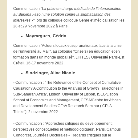
Communication
"La prise en charge médicale de l’intersexuation
au Burkina Faso : une solution contre la stigmatisation des
intersexes ?"
lors du colloque colloque Genre et médicalisation les
28 et 29 Novembre 2022 à Paris.
Mayrargues, Cédric
Communication "Acteurs locaux et supranationaux face à la crise
de l'université au Mali", au colloque "Crise(s) en éducation et en
formation dans un monde globalisé", LIRTES / Université Paris-Est
Créteil, 16-17 novembre 2022.
Sindzingre, Alice Nicole
- Communication : "The Relevance of the Concept of Cumulative
Causation? A Contribution to the Analysis of Growth Trajectories in
Sub-Saharan Africa", Lisbon, University of Lisbon, ISEG/Lisbon
School of Economics and Management, CESA/Centre for African
and Development Studies CEsA Research Seminar (‘CEsA
Thinks’), 2 novembre 2022.
- Communication : "Approches critiques du développement:
perspectives conceptuelles et méthodologiques", Paris, Campus
Condorcet, Journées Doctorales « Regards critiques sur le