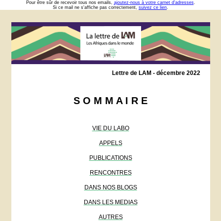
Pour être sûr de recevoir tous nos emails,
ajoutez-nous à votre carnet d'adresses
.
Si ce mail ne s'affiche pas correctement,
suivez ce lien
.
Lettre de LAM - décembre 2022
S O M M A I R E
VIE DU LABO
APPELS
PUBLICATIONS
RENCONTRES
DANS NOS BLOGS
DANS LES MEDIAS
AUTRES