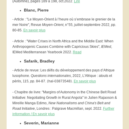
(Automne), pages 189 à 198, oct.2022.
Lire
Blanc, Pierre
- Article : "Le Moyen-Orient à l’heure où s’embrase le grenier de la
mer Noire", Revue
Moyen-Orient
, n°55, juillet-septembre 2022, pp.
80-85.
En savoir plus
- Article : "Water Crises in North Africa and the Middle East: When
Anthropogenic Causes Combine with Capricious Skies",
IEMed
,
IEMed Mediterranean Yearbook 2022.
Read
Safarik, Bradley
- Article de revue: Les défis du développement des pays d’Afrique
lusophone.
Questions internationales
, 2022, L'Afrique : atouts et
périls, 115, pp. 84-87. ⟨hal-03873548⟩.
En savoir plus
- Chapitre de livre:
"Margins of Autonomy in the Chinese Belt Road
Initiative: Negotiating Growth in Rural Angola" in Julien Rajaoson &
Mireille Manga Edimo,
New Nationalisms and China's Belt and
Road Initiative
, Londres : Palgrave Macmillan, sept. 2022.
Further
information / En savoir plus
Severin, Marianne