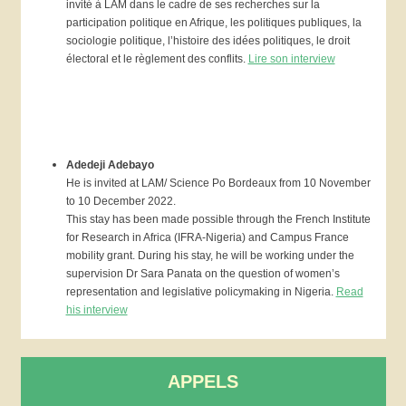
invité à LAM dans le cadre de ses recherches sur la
participation politique en Afrique, les politiques publiques, la
sociologie politique, l’histoire des idées politiques, le droit
électoral et le règlement des conflits.
Lire son interview
Adedeji Adebayo
He is invited at LAM/ Science Po Bordeaux from 10 November
to 10 December 2022.
This stay has been made possible through the French Institute
for Research in Africa (IFRA-Nigeria) and Campus France
mobility grant. During his stay, he will be working under the
supervision Dr Sara Panata on the question of women’s
representation and legislative policymaking in Nigeria.
Read
his interview
APPELS