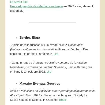
En savoir plus
Une cartographie des élections au Kenya
en 2022 est également
disponible.
Bertho, Elara
- Article de vulgarisation sur l'ouvrage
"Gauz, Cocoaïans"
(Naissance d’une nation chocolat)
, éditions de L’Arche, « Des
écrits pour la parole », août 2022.
Lire
- Compte-rendu de lecture:
« Histoire navrante de la mission
Mouc-Marc, un roman de Frédéric Sounac »
, Revue Alarmer, mis
en ligne le 14 octobre 2022.
Lire
Macaire Eyenga, Georges
Article
"Reflections on ‘Agility’ as a new paradigm of governance in
Africa"
; ed 10 oct. 2022 at Backchannel blog from Society for
Social Studies of Science (4S Online).
Read