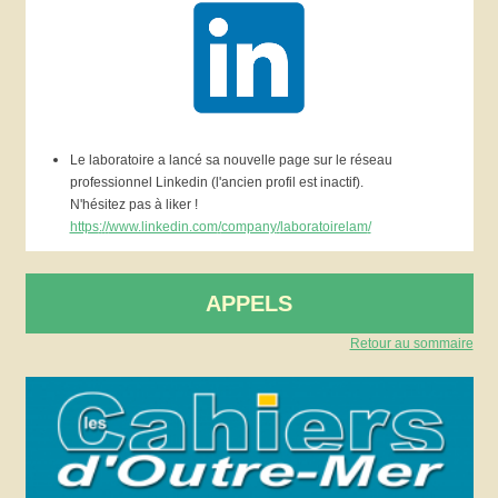
Le laboratoire a lancé sa nouvelle page sur le réseau
professionnel Linkedin (l'ancien profil est inactif).
N'hésitez pas à liker !
https
:
/
/
www.linkedin.com
/
company
/
laboratoirelam
/
APPELS
Retour au sommaire