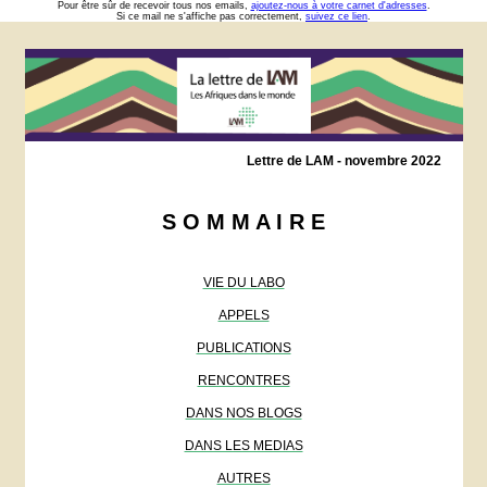
Pour être sûr de recevoir tous nos emails,
ajoutez-nous à votre carnet d'adresses
.
Si ce mail ne s'affiche pas correctement,
suivez ce lien
.
Lettre de LAM - novembre 2022
S O M M A I R E
VIE DU LABO
APPELS
PUBLICATIONS
RENCONTRES
DANS NOS BLOGS
DANS LES MEDIAS
AUTRES