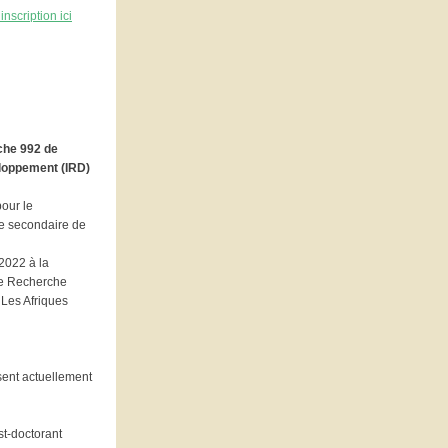
inscription ici
che 992 de
eloppement (IRD)
pour le
e secondaire de
2022 à la
de Recherche
 Les Afriques
ssent actuellement
t-doctorant