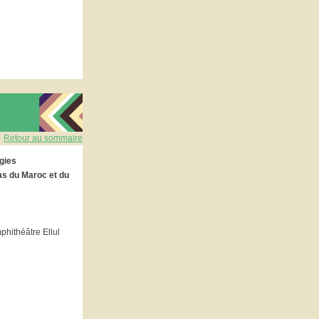
Retour au sommaire
égies
as du Maroc et du
phithéâtre Ellul