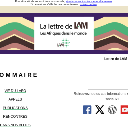
Pour être sûr de recevoir tous nos emails,
ajoutez-nous à votre carnet d'adresses
.
Si ce mail ne s'affiche pas correctement,
suivez ce lien
.
Lettre de LAM
O M M A I R E
VIE DU LABO
Retrouvez toutes ces informations 
sociaux !
APPELS
PUBLICATIONS
RENCONTRES
DANS NOS BLOGS