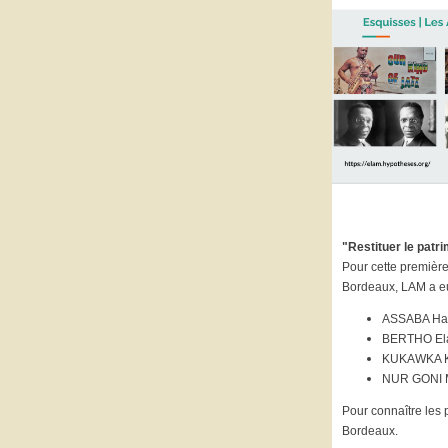
"Restituer le patr
Pour cette premièr
Bordeaux, LAM a eu l
ASSABA Had
BERTHO Ela
KUKAWKA Kat
NUR GONI Ma
Pour connaître les 
Bordeaux.