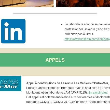
Le laboratoire a lancé sa nouvell
professionnel Linkedin (l'ancien prof
N'hésitez pas à liker !
https
:
/
/
www.linkedin.com
/
compan
APPELS
Appel à contributions de La revue Les Cahiers d'Outre-Mer
,
Presses Universitaires de Bordeaux avec le soutien de l’Unive
Montaigne et du laboratoire LAM (UMR 5115).
En savoir plus.
Cet appel est notamment destiné aux doctorantes et doctorants
rubriques COM a lu, COM a vu, COM en parle.
Appel permanen