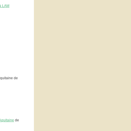
 à LAM
quitaine de
Aquitaine
de