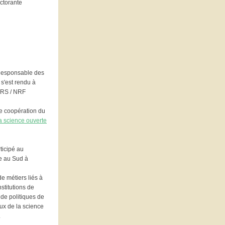
ctorante
Responsable des
 s'est rendu à
CNRS / NRF
 de coopération du
la science ouverte
rticipé au
te au Sud à
e métiers liés à
nstitutions de
de politiques de
ux de la science
.