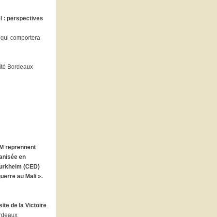
l : perspectives
qui comportera
ité Bordeaux
M reprennent
anisée en
urkheim (CED)
uerre au Mali ».
ite de la Victoire
.
ordeaux