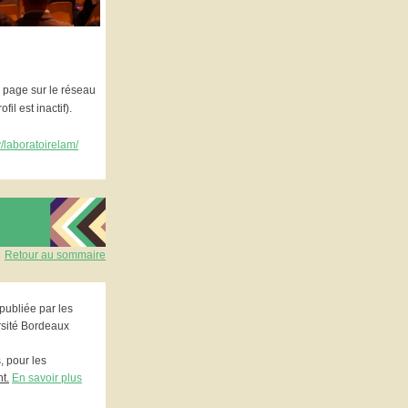
e page sur le réseau
il est inactif).
y
/
laboratoirelam
/
Retour au sommaire
 publiée par les
rsité Bordeaux
, pour les
t.
En savoir plus