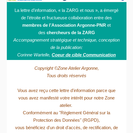
La lettre d’information, « la ZARG et nous », a émergé
de l’étroite et fructueuse collaboration entre des
membres de l’Association Argonne-PNR
et
des
chercheurs de la ZARG
Accompagnement stratégique et technique, conception
de la publication:
Corinne Wartelle,
Coeur de cible Communication
Copyright ©Zone Atelier Argonne,
Tous droits réservés
Vous avez reçu cette lettre d'information parce que
vous avez manifesté votre intérêt pour notre Zone
atelier.
Conformément au "Règlement Général sur la
Protection des Données" (RGPD),
vous bénéficiez d'un droit d'accès, de rectification, de