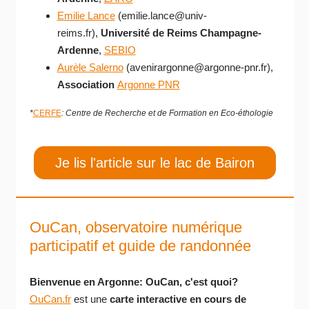
Emilie Lance
(emilie.lance@univ-
reims.fr),
Université de Reims Champagne-
Ardenne
,
SEBIO
Aurèle Salerno
(avenirargonne@argonne-pnr.fr),
Association
Argonne PNR
*
CERFE
: Centre de Recherche et de Formation en Eco-éthologie
Je lis l'article sur le lac de Bairon
OuCan, observatoire numérique
participatif et guide de randonnée
Bienvenue en Argonne: OuCan, c'est quoi?
OuCan.fr
est une
carte interactive en cours de