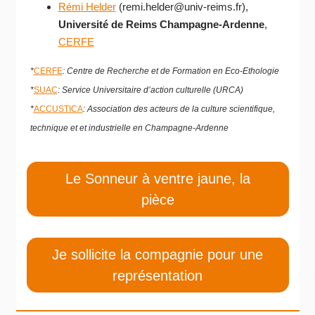
Rémi Helder
(remi.helder@univ-reims.fr),
Université de Reims Champagne-Ardenne
,
CERFE
*
CERFE
: Centre de Recherche et de Formation en Eco-Ethologie
*
SUAC
: Service Universitaire d’action culturelle (URCA)
*
ACCUSTICA
: Association des acteurs de la culture scientifique,
technique et et industrielle en Champagne-Ardenne
Le Sonneur à ventre jaune, la
pièce
Je sollicite la compagnie pour une
représentation