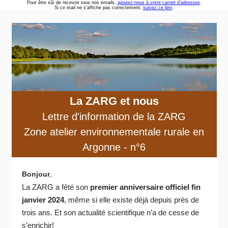
Pour être sûr de recevoir tous nos emails,
ajoutez-nous à votre carnet d'adresses
.
Si ce mail ne s'affiche pas correctement,
suivez ce lien
.
La ZARG et nous
Lettre d'information de la ZARG
Zone atelier environnementale rurale en
Argonne - n°6
Bonjour
,
La ZARG a fêté son
premier anniversaire officiel fin
janvier 2024
, même si elle existe déjà depuis près de
trois ans. Et son actualité scientifique n’a de cesse de
s’enrichir!