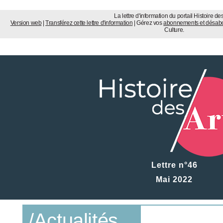
La lettre d'information du portail Histoire des
Version web
|
Transférez cette lettre d'information
| Gérez vos
abonnements et désa
Culture.
Lettre n°46
Mai 2022
/Actualités