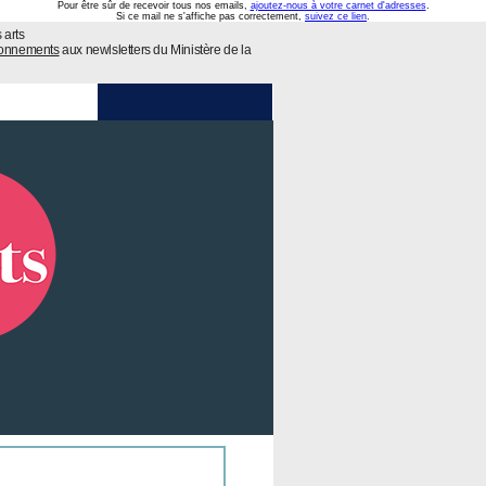
Pour être sûr de recevoir tous nos emails,
ajoutez-nous à votre carnet d'adresses
.
Si ce mail ne s'affiche pas correctement,
suivez ce lien
.
 arts
bonnements
aux newlsletters du Ministère de la