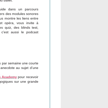
du ballet.
uide dans un parcours
vers des modules sonores
us montre les liens entre
et opéra, vous invite à
s quiz, des blinds test,
, c'est aussi le podcast
is par semaine une courte
ne anecdote au sujet d’une
ps Academy
pour recevoir
gogiques sur une grande