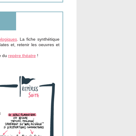
ologiques
. La fiche synthétique
tes et, retenir les oeuvres et
e du
repère théatre
!