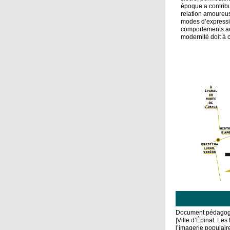
époque a contribué
relation
amoureuse
modes d’expressi
comportements
a
modernité doit à 
Document pédagogi
|Ville d’Épinal. Les
l’imagerie populair