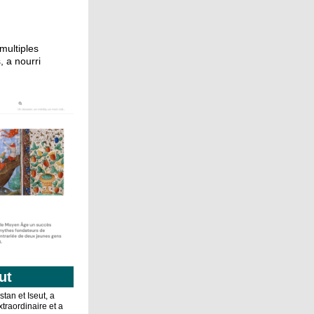
multiples
, a nourri
ut
tan et Iseut, a
raordinaire et a