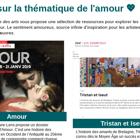
ur la thématique de l'amour 💖
e des arts
vous propose
une sélection de ressources pour explorer les 
ur.
Le sentiment amoureux, source infinie d'inspiration
pour les artistes
œuvres.
Amour
Tristan et Ise
re-Lens propose un dossier
'
Amour
. C'est
une histoire des
L’histoire des amants de Bretagne, Tris
en Occident de l’Antiquité au 20
ème
connu dès le Moyen Âge un succès ext
nt de comprendre comment chaque