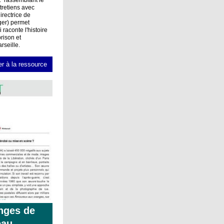
. rassemblant le
ntretiens avec
directrice de
ger) permet
 raconte l'histoire
prison et
rseille.
r à la ressource
nges de
eau