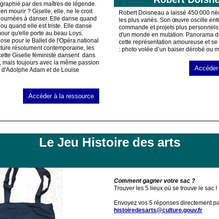
graphié par des maîtres de légende.
n mourir ? Giselle, elle, ne le croit
Robert Doisneau a laissé 450 000 nég
 journées à danser. Elle danse quand
les plus variés. Son œuvre oscille entr
ou quand elle est triste. Elle danse
commande et projets plus personnels
mour qu'elle porte au beau Loys
.
d'un monde en mutation. Panorama de 
ose pour le Ballet de l'Opéra national
cette représentation amoureuse et se
cture résolument contemporaine,
les
: photo volée d’un baiser dérobé ou 
ette
Giselle
féministe dansent
dans
, mais toujours avec la même passion
Accéder 
s
d'Adolphe Adam et de Louise
Accéder à la ressource
Le Jeu Histoire des arts
Comment gagner votre sac ?
Trouver les 5 lieux où se trouve le sac !
Envoyez vos 5 réponses directement par
histoiredesarts@culture.gouv.fr