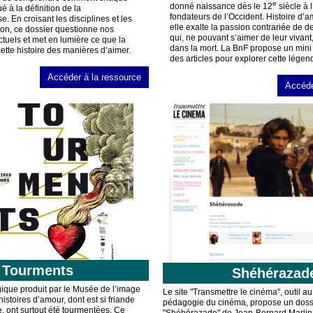
e
donné naissance dès le 12
siècle à 
 à la définition de la
fondateurs de l’Occident. Histoire d’a
. En croisant les disciplines et les
elle exalte la passion contrariée de 
on, ce dossier questionne nos
qui, ne pouvant s’aimer de leur vivant
ctuels et met en lumière ce que la
dans la mort. La BnF propose un mini
cette histoire des manières d’aimer.
des articles pour explorer cette légen
Accéder à la ressource
Accéde
Tourments
Shéhérazad
que produit par le Musée de l’image
Le site "Transmettre le cinéma", outil au
 histoires d’amour, dont est si friande
pédagogie du cinéma, propose un dossie
e, ont surtout été tourmentées. Ce