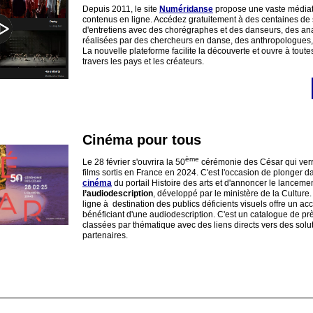
Depuis 2011, le site
Numéridanse
propose une vaste média
contenus en ligne. Accédez gratuitement à des centaines de 
d'entretiens avec des chorégraphes et des danseurs, des an
réalisées par des chercheurs en danse, des anthropologues,d
La nouvelle plateforme facilite la découverte et ouvre à tout
travers les pays et les créateurs.
Cinéma pour tous
ème
Le 28 février s'ouvrira la 50
cérémonie des César qui ver
films sortis en France en 2024. C'est l'occasion de plonger d
cinéma
du portail Histoire des arts et d'annoncer le lanceme
l’audiodescription
, développé par le ministère de la Culture.
ligne à destination des publics déficients visuels offre un accè
bénéficiant d'une audiodescription. C'est un catalogue de p
classées par thématique avec des liens directs vers des solu
partenaires.