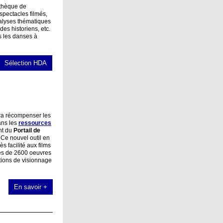
thèque de
spectacles filmés,
alyses thématiques
es historiens, etc.
es les danses à
Sélection HDA
ra récompenser les
ans les
ressources
nt du
Portail de
 Ce nouvel outil en
s facilité aux films
rès de 2600 oeuvres
tions de visionnage
En savoir +