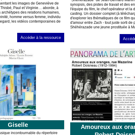
"Shéhérazade" de Jean-Bernard Marlin
ésentant les images de Geneviève de
synopsis, des pistes de travail et des e
Thisbé, Paul et Virginie… aborde, à
l'équipe du film, le chef opérateur et la 
es archétypes des relations humaines,
casting. Un dossier complet (à téléchar
vinité, homme versus femme, individu
d'explorer les thématiques de ce film qui
 regard, les vidéos contemporaines de
d'amour entre Zach - tout juste sorti de 
Shéhérazade une jeune prostituée à Ma
Accéder à la ressource
Accéde
Giselle
Amoureux aux ora
ssique incontournable du répertoire
Robert Doisn