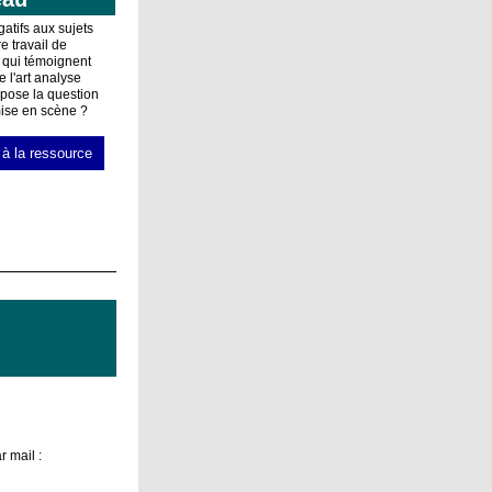
atifs aux sujets
e travail de
 qui témoignent
l'art analyse
 pose la question
mise en scène ?
à la ressource
 mail :