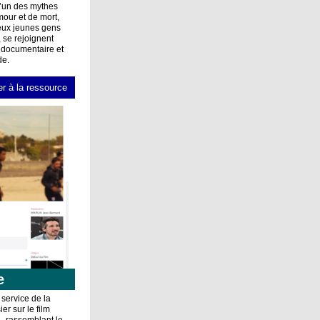
l’un des mythes
mour et de mort,
deux jeunes gens
, se rejoignent
 documentaire et
de.
r à la ressource
e
 service de la
r sur le film