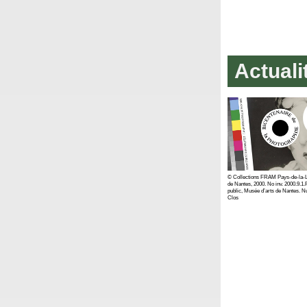
Actuali
© Collections FRAM Pays-de-la-L
de Nantes, 2000. No inv. 2000.9.
public, Musée d’arts de Nantes. N
Clos