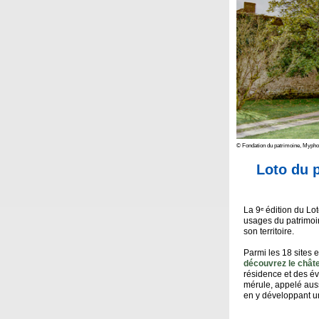
© Fondation du patrimoine, Mypho
Loto du p
La 9ᵉ édition du Lo
usages du patrimoine
son territoire.
Parmi les 18 sites 
découvrez le chât
résidence et des év
mérule, appelé aus
en y développant un