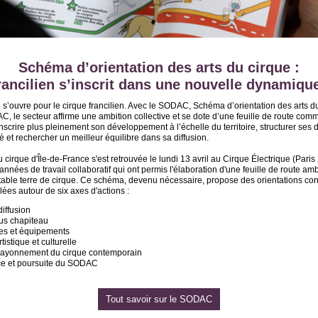
Schéma d’orientation des arts du cirque :
francilien s’inscrit dans une nouvelle dynamique
s’ouvre pour le cirque francilien. Avec le SODAC, Schéma d’orientation des arts du
RAC, le secteur affirme une ambition collective et se dote d’une feuille de route comm
scrire plus pleinement son développement à l’échelle du territoire, structurer ses
ité et rechercher un meilleur équilibre dans sa diffusion.
du cirque d'Île-de-France s'est retrouvée le lundi 13 avril au Cirque Électrique (Paris
s années de travail collaboratif qui ont permis l'élaboration d'une feuille de route amb
table terre de cirque. Ce schéma, devenu nécessaire, propose des orientations con
ulées autour de six axes d'actions :
diffusion
ous chapiteau
res et équipements
tistique et culturelle
et rayonnement du cirque contemporain
e et poursuite du SODAC
Tout savoir sur le SODAC