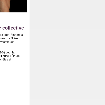
 collective
 cirque, élaboré à
une. La filière
 dynamiques,
 20ᵉ) pour la
itieuse. L'Île-de-
crètes et