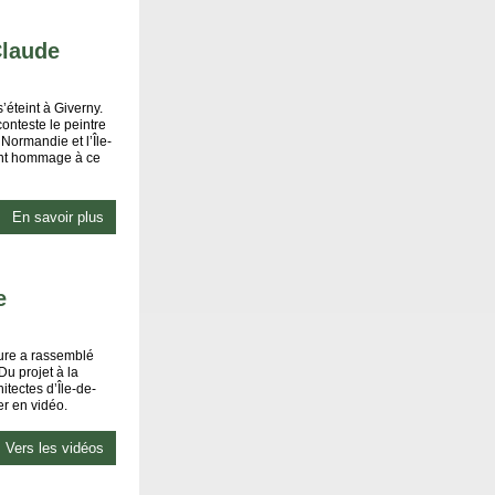
Claude
éteint à Giverny.
onteste le peintre
Normandie et l’Île-
dent hommage à ce
En savoir plus
e
cture a rassemblé
Du projet à la
itectes d’Île-de-
er en vidéo.
Vers les vidéos