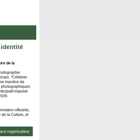
identité
ire de la
photographie
chain. "Célébrer
 Une manière de
es photographiques.
rticipatif impulsé
2026.
mation officielle,
 de la Culture, et
ce organisateur