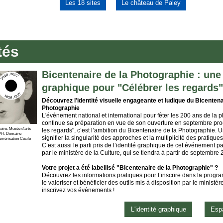
Les 18 sites
Le château de Paley
tés
Bicentenaire de la Photographie : une 
graphique pour "Célébrer les regards"
Découvrez l'identité visuelle engageante et ludique du Bicentena
Photographie
L'événement national et international pour fêter les 200 ans de la 
continue sa préparation en vue de son ouverture en septembre pro
oire. Musée d’arts
les regards", c’est l’ambition du Bicentenaire de la Photographie.
1.PH. Domaine
signifier la singularité des approches et la multiplicité des pratiqu
umérisation Cécile
C’est aussi le parti pris de l’identité graphique de cet événement pa
par le ministère de la Culture, qui se tiendra à partir de septembre 
Votre projet a été labellisé "Bicentenaire de la Photographie" ?
Découvrez les informations pratiques pour l’inscrire dans la program
le valoriser et bénéficier des outils mis à disposition par le ministère
inscrivez vos événements !
L'identité graphique
Espa