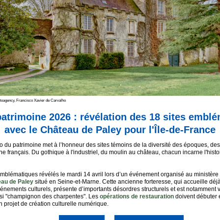
toagency, Francisco Xavier de Carvalho
atrimoine 2026 : révélation des 18 sites embl
avec le Château de Paley pour l'Île-de-France
to du patrimoine met à l’honneur des sites témoins de la diversité des époques, des
 français. Du gothique à l'industriel, du moulin au château, chacun incarne l'histoir
emblématiques révélés le mardi 14 avril lors d’un événement organisé au ministère 
eau de Paley
situé en Seine-et-Marne. Cette ancienne forteresse, qui accueille déjà
énements culturels, présente d’importants désordres structurels et est notamment v
si "champignon des charpentes". Les
opérations de restauration
doivent débuter
 projet de création culturelle numérique.