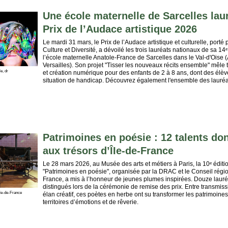
Une école maternelle de Sarcelles lau
Prix de l’Audace artistique 2026
Le mardi 31 mars, le Prix de l’Audace artistique et culturelle, porté
Culture et Diversité, a dévoilé les trois lauréats nationaux de sa 14ᵉ
l’école maternelle Anatole-France de Sarcelles dans le Val-d'Oise
Versailles). Son projet "Tisser les nouveaux récits ensemble" mêle te
e, dr
et création numérique pour des enfants de 2 à 8 ans, dont des élè
situation de handicap. Découvrez également l'ensemble des lauré
Patrimoines en poésie : 12 talents do
aux trésors d’ÎIe-de-France
Le 28 mars 2026, au Musée des arts et métiers à Paris, la 10ᵉ édit
"Patrimoines en poésie", organisée par la DRAC et le Conseil régio
France, a mis à l’honneur de jeunes plumes inspirées. Douze lauré
distingués lors de la cérémonie de remise des prix. Entre transmissi
le-de-France
élan créatif, ces poètes en herbe ont su transformer les patrimoines
territoires d’émotions et de rêverie.