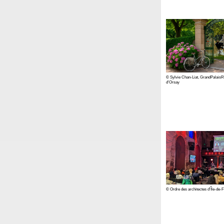
© Sylvie Chan-Liat, GrandPalai
d'Orsay
© Ordre des architectes d'Île-de-F