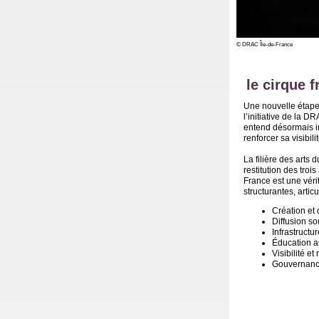
© DRAC Île-de-France
le cirque 
Une nouvelle étape 
l’initiative de la D
entend désormais in
renforcer sa visibil
La filière des arts 
restitution des troi
France est une véri
structurantes, artic
Création et 
Diffusion s
Infrastructu
Éducation ar
Visibilité 
Gouvernanc