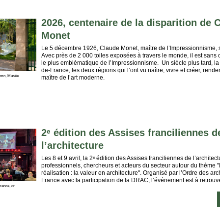
2026, centenaire de la disparition de 
Monet
Le 5 décembre 1926, Claude Monet, maître de l’Impressionnisme, s’
Avec près de 2 000 toiles exposées à travers le monde, il est sans c
le plus emblématique de l’Impressionnisme. Un siècle plus tard, la 
de-France, les deux régions qui l’ont vu naître, vivre et créer, ren
sRmn, Musée
maître de l’art moderne.
2ᵉ édition des Assises franciliennes d
l’architecture
Les 8 et 9 avril, la 2ᵉ édition des Assises franciliennes de l’archite
professionnels, chercheurs et acteurs du secteur autour du thème "
réalisation : la valeur en architecture". Organisé par l’Ordre des arch
France avec la participation de la DRAC, l’événement est à retrouv
rance, dr