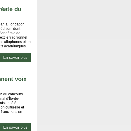
réate du
 par la Fondation
 édition, dont
 (Académie de
xtile traditionnel
ves allophones et en
ats académiques.
En savoir plus
nnent voix
ion du concours
nal d’Île-de-
ats ont été
on culturelle et
 franciliens en
En savoir plus