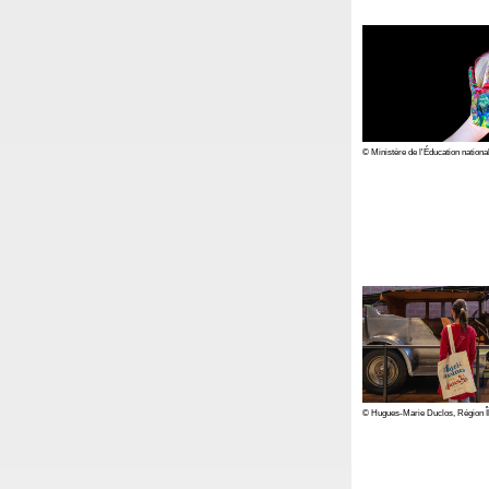
© Ministère de l'Éducation national
© Hugues-Marie Duclos, Région Î