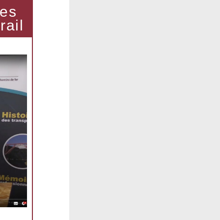
ces
rail