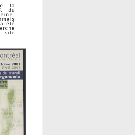
de la
F, du
Seine-
rmais
 a été
erche
 site