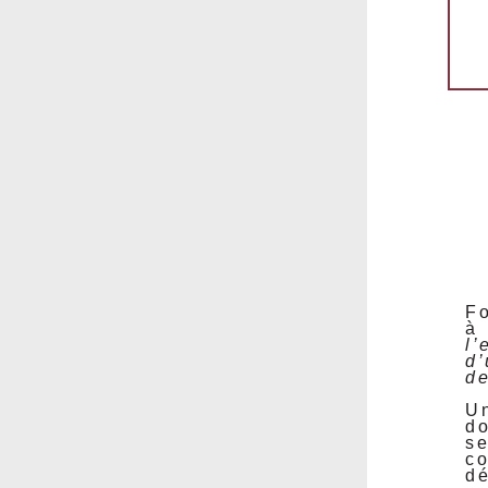
Fo
l’
d’
de
Un
d
se
co
dé