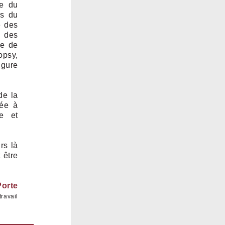
de du
ns du
e des
e des
ce de
psy,
ugure
de la
sée à
re et
rs là
 être
Porte
ravail