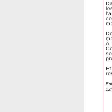
Da
l
l'
co
mo
De
mo
À 
Ce
so
pr
Et
re
Ent
12h