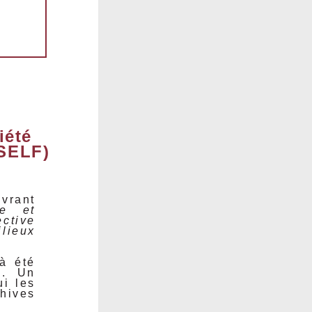
iété
(SELF)
uvrant
ue et
ctive
ilieux
à été
). Un
i les
hives