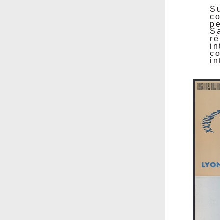
S
c
pe
S
ré
i
c
in