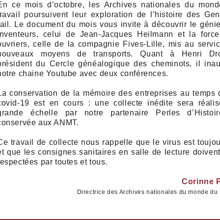
En ce mois d’octobre, les Archives nationales du mon
travail poursuivent leur exploration de l’histoire des Ge
rail. Le document du mois vous invite à découvrir le géni
inventeurs, celui de Jean-Jacques Heilmann et la forc
ouvriers, celle de la compagnie Fives-Lille, mis au servi
nouveaux moyens de transports. Quant à Henri Dro
président du Cercle généalogique des cheminots, il ina
notre chaine Youtube avec deux conférences.
La conservation de la mémoire des entreprises au temps 
covid-19 est en cours : une collecte inédite sera réali
grande échelle par notre partenaire Perles d’Histoi
conservée aux ANMT.
Ce travail de collecte nous rappelle que le virus est toujou
et que les consignes sanitaires en salle de lecture doivent
respectées par toutes et tous.
Corinne 
Directrice des Archives nationales du monde du t