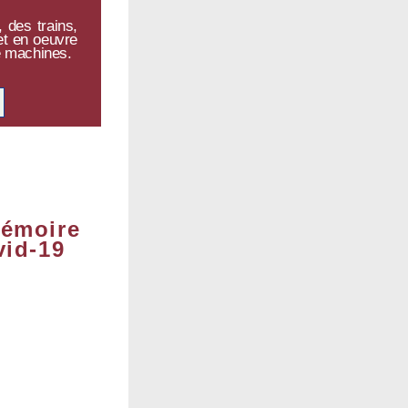
 des trains,
et en oeuvre
e machines.
mémoire
vid-19