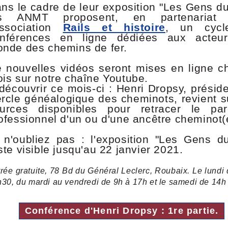
ns le cadre de leur exposition "Les Gens du 
es ANMT proposent, en partenariat
association
Rails et histoire
, un cyc
nférences en ligne dédiées aux acteu
nde des chemins de fer.
 nouvelles vidéos seront mises en ligne c
is sur notre chaîne Youtube.
découvrir ce mois-ci : Henri Dropsy, présid
rcle généalogique des cheminots, revient s
urces disponibles pour retracer le par
ofessionnel d'un ou d'une ancêtre cheminot(
 n'oubliez pas : l'exposition "Les Gens du
ste visible jusqu'au 22 janvier 2021.
rée gratuite, 78 Bd du Général Leclerc, Roubaix. Le lundi
30, du mardi au vendredi de 9h à 17h et le samedi de 14h
Conférence d'Henri Dropsy : 1re partie.