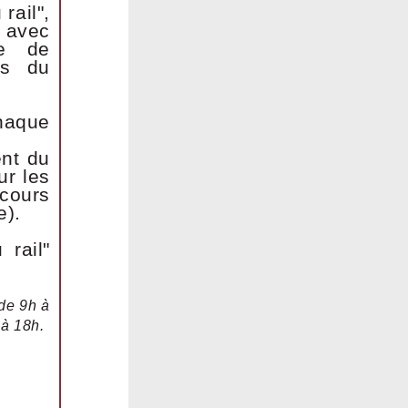
rail",
 avec
le de
rs du
haque
ent du
ur les
cours
e).
 rail"
 de 9h à
 à 18h.