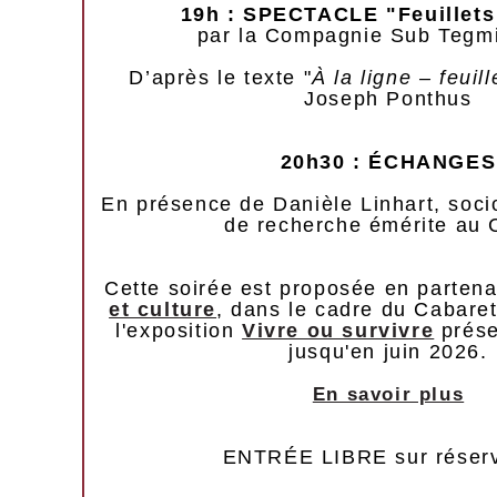
19h : SPECTACLE "Feuillets
par la Compagnie Sub Tegm
D’après le texte "
À la ligne – feuil
Joseph Ponthus
20h30 : ÉCHANGES
En présence de Danièle Linhart, socio
de recherche émérite au
Cette soirée est proposée en parten
et culture
, dans le cadre du Cabaret
l'exposition
Vivre ou survivre
prés
jusqu'en juin 2026.
En savoir plus
ENTRÉE LIBRE sur réserv