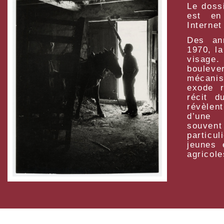
Le doss
est en
Internet
Des an
1970, l
visag
boulev
mécani
exode r
récit d
révèlent
d’une 
souvent
particu
jeunes 
agricole