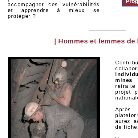
Prog
accompagner ces vulnérabilités
et apprendre à mieux se
protéger ?
|
Hommes et femmes de 
Contri
colla
individ
mines
t
retrait
projet 
national
Après
platef
aurez a
de fich