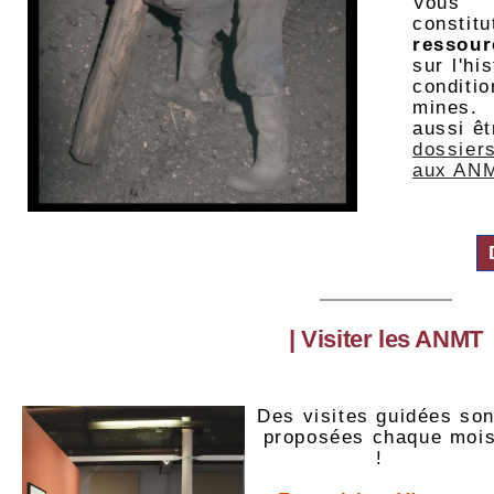
Vous 
const
ressou
sur l'hi
conditi
mines.
aussi êt
dossier
aux AN
| Visiter les ANMT
Des visites guidées son
proposées chaque moi
!