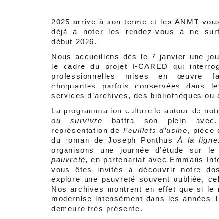
2025 arrive à son terme et les ANMT vous 
déjà à noter les rendez-vous à ne sur
début 2026.
Nous accueillons dès le 7 janvier une jo
le cadre du projet I-CARED qui interrog
professionnelles mises en œuvre 
choquantes parfois conservées dans le
services d’archives, des bibliothèques ou
La programmation culturelle autour de not
ou survivre
battra son plein avec,
représentation de
Feuillets d’usine
, pièce
du roman de Joseph Ponthus
À la lign
organisons une journée d’étude sur l
pauvreté,
en partenariat avec Emmaüs Inter
vous êtes invités à découvrir notre do
explore une pauvreté souvent oubliée, cell
Nos archives montrent en effet que si le
modernise intensément dans les années 1
demeure très présente.