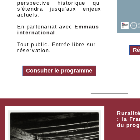
perspective historique qui
s'étendra jusqu'aux enjeux
actuels.
En partenariat avec
Emmaüs
international
.
Tout public. Entrée libre sur
Ré
réservation.
Consulter le programme
Ruralit
: la Fr
du prog