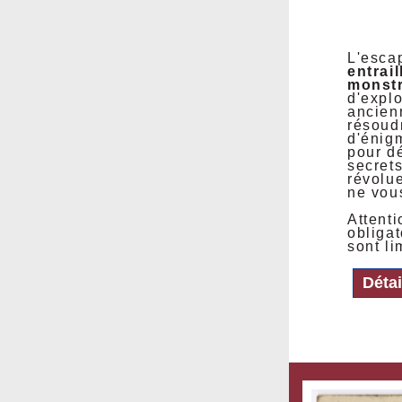
L'esca
entrail
monst
d'explo
ancienn
résoud
d'énig
pour d
secret
révolue
ne vous
Attenti
obligat
sont li
Détai