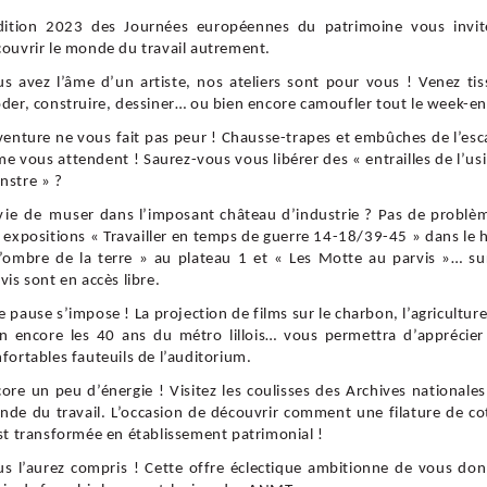
édition 2023 des Journées européennes du patrimoine vous invit
ouvrir le monde du travail autrement.
s avez l’âme d’un artiste, nos ateliers sont pour vous ! Venez tis
der, construire, dessiner… ou bien encore camoufler tout le week-en
venture ne vous fait pas peur ! Chausse-trapes et embûches de l’es
e vous attendent ! Saurez-vous vous libérer des « entrailles de l’us
nstre » ?
ie de muser dans l’imposant château d’industrie ? Pas de problèm
 expositions « Travailler en temps de guerre 14-18/39-45 » dans le h
’ombre de la terre » au plateau 1 et « Les Motte au parvis »… su
vis sont en accès libre.
 pause s’impose ! La projection de films sur le charbon, l’agricultur
n encore les 40 ans du métro lillois… vous permettra d’apprécier
fortables fauteuils de l’auditorium.
ore un peu d’énergie ! Visitez les coulisses des Archives nationale
de du travail. L’occasion de découvrir comment une filature de c
st transformée en établissement patrimonial !
s l’aurez compris ! Cette offre éclectique ambitionne de vous do