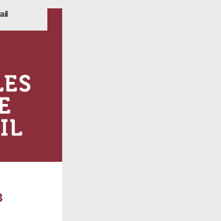
ail
3