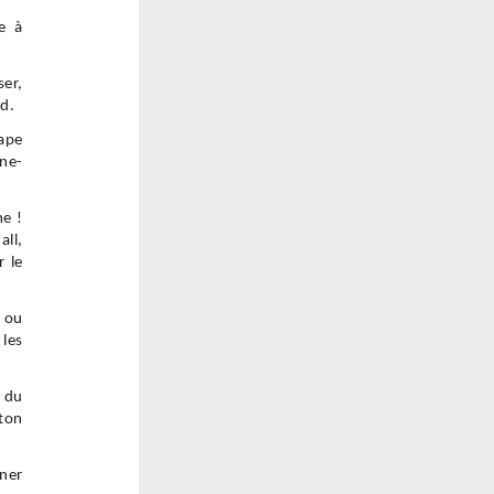
e à
ser,
d.
cape
ine-
e !
all,
r le
e ou
 les
s du
oton
nner