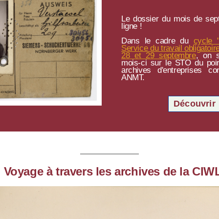
Le dossier du mois de sep
ligne !
Dans le cadre du
cycle 
Service du travail obligatoi
28 et 29 septembre
, on 
mois-ci sur le STO du poi
archives d'entreprises c
ANMT.
Découvrir
| Voyage à travers les archives de la CIW