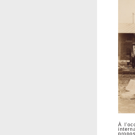
À l'oc
intern
propo