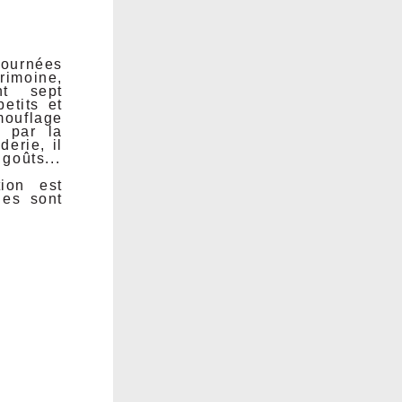
ournées
imoine,
t sept
petits et
amouflage
t par la
derie, il
 goûts...
tion est
ges sont