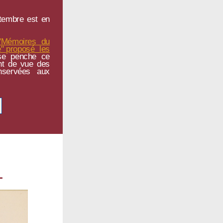
tembre est en
"Mémoires du
re" proposé les
se penche ce
nt de vue des
onservées aux
L