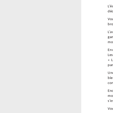
L’
déc
Vou
bro
L’a
gam
mo
Env
Les
« L
par
Une
bie
con
Enc
mon
s’e
Vou