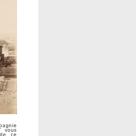
mpagnie
T vous
 de ce