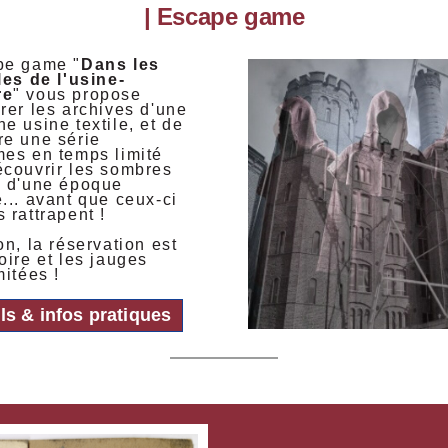
| Escape game
pe game "
Dans les
les de l'usine-
re
" vous propose
rer les archives d'une
e usine textile, et de
re une série
mes en temps limité
écouvrir les sombres
s d'une époque
... avant que ceux-ci
 rattrapent !
on, la réservation est
oire et les jauges
mitées !
ls & infos pratiques