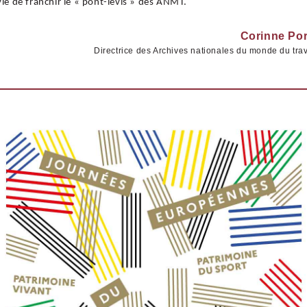
ie de franchir le « pont-levis » des ANMT.
Corinne Por
Directrice des Archives nationales du monde du trav