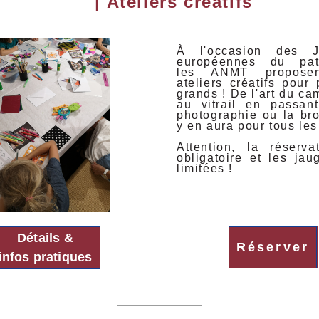
|
Ateliers créatifs
À l'occasion des J
européennes du patr
les ANMT proposen
ateliers créatifs pour 
grands ! De l'art du c
au vitrail en passan
photographie ou la bro
y en aura pour tous les
Attention, la réserva
obligatoire et les jau
limitées !
Détails &
Réserver
infos pratiques