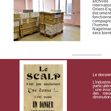
archiv
internat
Orient-E
documents
foncti
compagn
l'homme 
Nagelmac
sera bient
Le dossier
L'indust
particuli
: une évoc
d
es mesu
diminution