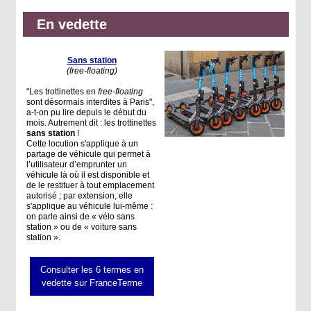
En vedette
Sans station
(free-floating)
"Les trottinettes en
free-floating
sont désormais interdites à Paris",
a-t-on pu lire depuis le début du
mois. Autrement dit : les trottinettes
sans station
!
Cette locution s'applique à un
partage de véhicule qui permet à
l’utilisateur d’emprunter un
véhicule là où il est disponible et
de le restituer à tout emplacement
autorisé ; par extension, elle
s'applique au véhicule lui-même :
on parle ainsi de « vélo sans
station » ou de « voiture sans
station ».
Consulter les 6 termes en
vedette sur FranceTerme