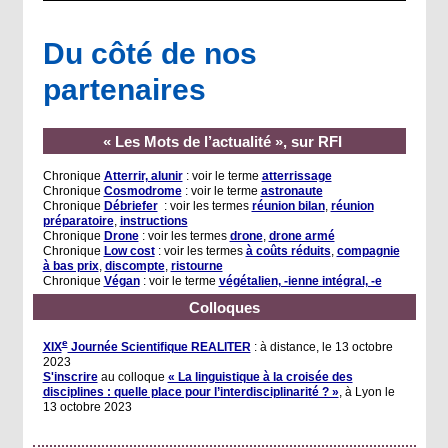
Du côté de nos
partenaires
« Les Mots de l’actualité », sur RFI
Chronique
Atterrir, alunir
: voir le terme
atterrissage
Chronique
Cosmodrome
: voir le terme
astronaute
Chronique
Débriefer
: voir les termes
réunion bilan
,
réunion
préparatoire
,
instructions
Chronique
Drone
: voir les termes
drone
,
drone armé
Chronique
Low cost
: voir les termes
à coûts réduits
,
compagnie
à bas prix
,
discompte
,
ristourne
Chronique
Végan
: voir le terme
végétalien, -ienne intégral, -e
Colloques
e
XIX
Journée Scientifique REALITER
: à distance, le 13 octobre
2023
S'inscrire
au colloque
« La linguistique à la croisée des
disciplines : quelle place pour l’interdisciplinarité ? »
, à Lyon le
13 octobre 2023