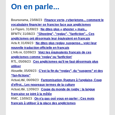
On en parle...
Boursorama, 23/08/23 :
Finance verte, cyberjetons... comment le
vocabulaire financier se francise face aux anglicismes
Le Figaro, 31/08/23 :
Ne dites plus « ghoster » mais...
BFMTV, 31/08/23 :
"Ghosting", "replay", "fanfiction"... Ces
anglicismes ont désormais leur équivalent en français
Actu.fr, 01/09/23 :
Ne dites plus replay, suspense... voici leur
nouvelle traduction officielle en français
L'info.re, 02/09/23 :
Voici les équivalents français de ces
anglicismes comme ’replay’ ou ’fanfiction’
RTL, 05/09/23 :
Ces anglicismes qu'il ne faut désormais plus
utiliser
Alouette, 05/09/23 :
C’est la fin du “replay”, du “suspens” et des
“fan-fictions”
ActuaLitté, 06/09/23 :
Fantomisation, Rupture à l'anglaise, Coup
d'effroi... Les nouveaux termes de la culture
ActuaLitté, 12/09/23 :
Coupe du monde de rugby : la langue
française se joint à la mêlée
RMC, 13/09/23 :
On n'a pas osé vous en parler : Ces mots
français à utiliser à la place des anglicismes