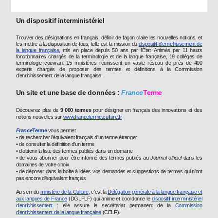
Un dispositif interministériel
Trouver des désignations en français, définir de façon claire les nouvelles notions, et
les mettre à la disposition de tous, telle est la mission du
dispositif d'enrichissement de
la langue française
, mis en place depuis 50 ans par l'État. Animés par 11 hauts
fonctionnaires chargés de la terminologie et de la langue française, 19 collèges de
terminologie couvrant 15 ministères réunissent un vaste réseau de près de 400
experts chargés de proposer des termes et définitions à la Commission
d'enrichissement de la langue française.
Un site et une base de données :
France
Terme
Découvrez plus de
9 000 termes
pour désigner en français des innovations et des
notions nouvelles sur
www.franceterme.culture.fr
France
Terme
vous permet
• de rechercher l'équivalent français d'un terme étranger
• de consulter la définition d'un terme
• d'obtenir la liste des termes publiés dans un domaine
• de vous abonner pour être informé des termes publiés au
Journal officiel
dans les
domaines de votre choix
• de déposer dans la boîte à idées vos demandes et suggestions de termes qui n'ont
pas encore d'équivalent français
Au sein du
ministère de la Culture
, c'est la
Délégation générale à la langue française et
aux langues de France
(DGLFLF) qui anime et coordonne le
dispositif interministériel
d'enrichissement
: elle assure le secrétariat permanent de la
Commission
d'enrichissement de la langue française
(CELF).