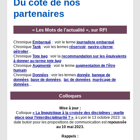
Du côté de nos
partenaires
« Les Mots de l’actualité », sur RFI
Chronique
Embarqué
: voir le terme
journaliste embarqué
Chronique
Tank
: voir les termes
réservoir
,
navire-citerne
,
pétrolier
...
Chronique
Tote bag
: voir la
recommandation sur les équivalents
à donner au terme
tote bag
Chronique
Augmenté
: voir le terme
augmentation de l'être
humain
Chronique
Données
: voir les termes
donnée
,
banque de
données
,
base de données
,
lac de données
,
marécage de
données
...
Colloques
Mise à jour :
Colloque
« La linguistique à la croisée des disciplines : quelle
place pour l’interdisciplinarité ? »
, à Lyon le 13 octobre 2023 : la
date butoir pour les propositions de communication est
repoussée
au 10 mai 2023.
Rappels :