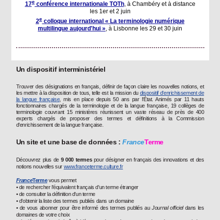
e
17
conférence internationale TOTh
, à Chambéry et à distance
les 1er et 2 juin
e
2
colloque international « La terminologie numérique
multilingue aujourd'hui »
, à Lisbonne les 29 et 30 juin
Un dispositif interministériel
Trouver des désignations en français, définir de façon claire les nouvelles notions, et
les mettre à la disposition de tous, telle est la mission du
dispositif d'enrichissement de
la langue française
, mis en place depuis 50 ans par l'État. Animés par 11 hauts
fonctionnaires chargés de la terminologie et de la langue française, 19 collèges de
terminologie couvrant 15 ministères réunissent un vaste réseau de près de 400
experts chargés de proposer des termes et définitions à la Commission
d'enrichissement de la langue française.
Un site et une base de données :
France
Terme
Découvrez plus de
9 000 termes
pour désigner en français des innovations et des
notions nouvelles sur
www.franceterme.culture.fr
France
Terme
vous permet
• de rechercher l'équivalent français d'un terme étranger
• de consulter la définition d'un terme
• d'obtenir la liste des termes publiés dans un domaine
• de vous abonner pour être informé des termes publiés au
Journal officiel
dans les
domaines de votre choix