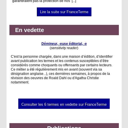
garantiraient pas la protection de nos
[...]
Lire la suite sur FranceTerme
En vedette
Démineur, -euse éditorial, -e
(
sensitivity reader
)
C'est la personne chargée, dans une maison d’édition, d’identifier
avant publication les termes et les contenus susceptibles d’être
considérés comme choquants ou offensants par certains lecteurs.
Ce métier a été régulièrement mis en avant (souvent via sa
désignation anglaise...), ces dernières semaines, à propos de la
révision des oeuvres de Roald Dahl ou d'Agatha Christie
notamment.
Consulter les 6 termes en vedette sur FranceTerme