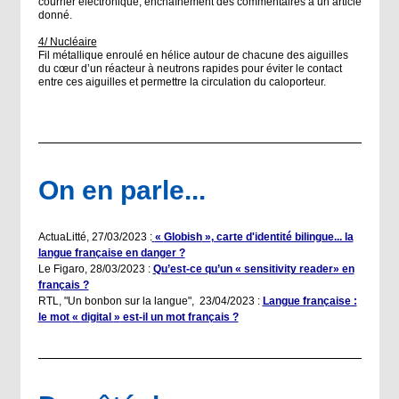
courrier électronique, enchaînement des commentaires à un article
donné.
4/ Nucléaire
Fil métallique enroulé en hélice autour de chacune des aiguilles
du cœur d’un réacteur à neutrons rapides pour éviter le contact
entre ces aiguilles et permettre la circulation du caloporteur.
On en parle...
ActuaLitté, 27/03/2023 :
«
Globish
»
, carte d'identité bilingue... la
langue française en danger ?
Le Figaro, 28/03/2023 :
Qu’est-ce qu’un « sensitivity reader» en
français ?
RTL, "Un bonbon sur la langue", 23/04/2023 :
Langue française :
le mot
«
digital
»
est-il un mot français ?