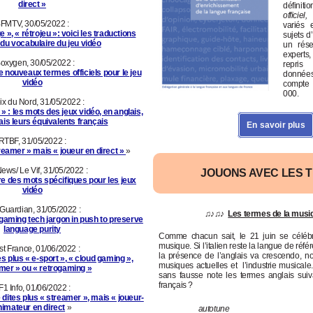
direct »
définit
officiel,
i
FMTV, 30/05/2022 :
variés 
ge
»
,
«
rétrojeu
»
: voici les traductions
sujets d
s du vocabulaire du jeu vidéo
un rés
experts
oxygen, 30/05/2022 :
repri
e nouveaux termes officiels pour le jeu
donnée
vidéo
compte 
000.
ix du Nord, 31/05/2022 :
» : les mots des jeux vidéo, en anglais,
is leurs équivalents français
En savoir plus
RTBF, 31/05/2022 :
treamer » mais « joueur en direct »
»
ews/ Le Vif, 31/05/2022 :
JOUONS AVEC LES 
e des mots spécifiques pour les jeux
vidéo
Guardian, 31/05/2022 :
♫♪♫♪
Les termes de la musi
gaming tech jargon in push to preserve
language purity
Comme chacun sait, le 21 juin se célébr
musique. Si l’italien reste la langue de réf
t France, 01/06/2022 :
la présence de l’anglais va crescendo, n
s plus « e-sport », « cloud gaming »,
musiques actuelles et l’industrie musicale
mer » ou « retrogaming »
sans fausse note les termes anglais suiv
français ?
F1 Info, 01/06/2022 :
 dites plus « streamer », mais « joueur-
nimateur en direct
»
autotune