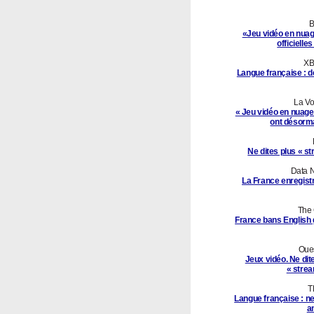
B
«
Jeu vidéo en nua
officielle
XB
Langue française : d
La Vo
« Jeu vidéo en nuage 
ont désorma
Ne dites plus « s
Data N
La France enregistr
The 
France bans English 
Oues
Jeux vidéo. Ne dite
« strea
T
Langue française : ne
a