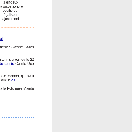
silencieux
paysage sonore
équilibreur
égaliseur
ajustement
ai
menter Roland-Garros
u tennis a eu lieu le 22
de tennis
Camilo Ugo
role Monnet, qui avait
pé aucun
as
.
 à la Polonaise Magda