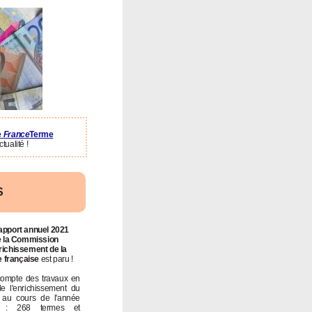
e
France
Terme
tualité !
S
pport annuel 2021
e la Commission
richissement de la
e française
est paru !
 compte des travaux en
de l'enrichissement du
s au cours de l'année
e : 268 termes et