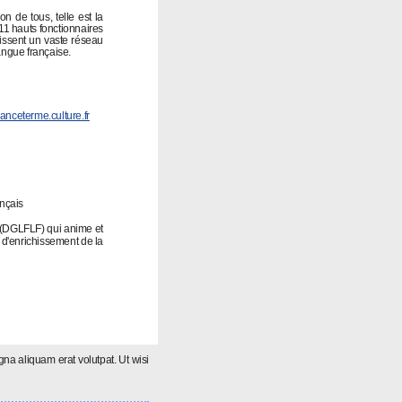
on de tous, telle est la
 11 hauts fonctionnaires
nissent un vaste réseau
angue française.
anceterme.culture.fr
ançais
(DGLFLF) qui anime et
n d'enrichissement de la
na aliquam erat volutpat. Ut wisi