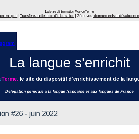
La lettre d'information
France
Terme
ion en ligne
|
Transférez cette lettre d'information
| Gérer vos
abonnements et désabonne
La langue s'enrichit
e
Terme
,
l
e site du dispositif d'enrichissement de la lang
Délégation générale à la langue française et aux langues de France
tion #26 - juin 2022