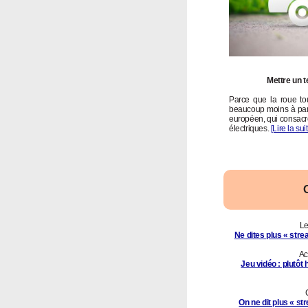
Mettre un 
Parce que la roue to
beaucoup moins à part
européen, qui consacre 
électriques.
[Lire la sui
Le
Ne dites plus « stre
Ac
Jeu vidéo : plutôt
On ne dit plus « s