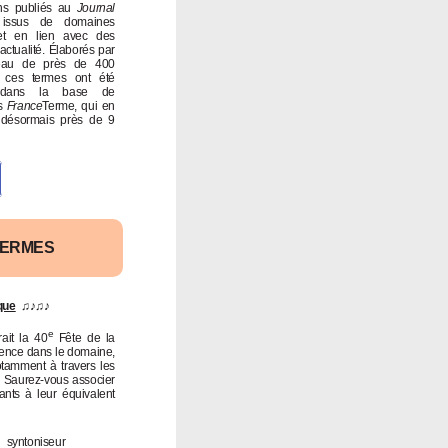
ions publiés au
Journal
ssus de domaines
et en lien avec des
’actualité. Élaborés par
eau de près de 400
, ces termes ont été
s dans la base de
s
France
Terme, qui en
désormais près de 9
TERMES
que
♫♪♫♪
e
ait la 40
Fête de la
érence dans le domaine,
otamment à travers les
. Saurez-vous associer
ants à leur équivalent
syntoniseur