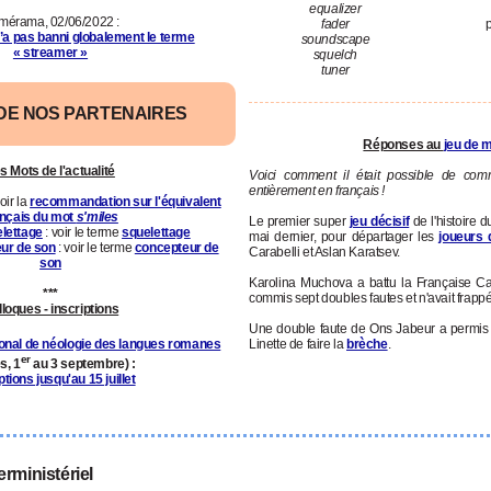
equalizer
mérama, 02/06/2022 :
fader
n’a pas banni globalement le terme
soundscape
« streamer »
squelch
tuner
DE NOS PARTENAIRES
Réponses au
jeu de m
s Mots de l'actualité
Voici comment il était possible de com
entièrement en français !
voir la
recommandation sur l'équivalent
ançais du mot
s'miles
Le premier super
jeu décisif
de l'histoire d
lettage
: voir le terme
squelettage
mai dernier, pour départager les
joueurs 
ur de son
: voir le terme
concepteur de
Carabelli et Aslan Karatsev.
son
Karolina Muchova a battu la Française Ca
***
commis sept doubles fautes et n'avait frap
loques - inscriptions
Une double faute de Ons Jabeur a permis
ional de néologie des langues romanes
Linette de faire la
brèche
.
er
s, 1
au 3 septembre) :
ptions jusqu'au 15 juillet
erministériel