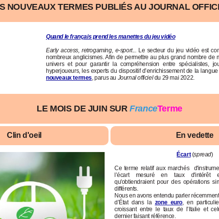
S NOUVEAUX TERMES PUBLIÉS AU JOURNAL OFFIC
Quand le français prend les manettes du jeu vidéo
Early access, retrogaming, e-sport
... Le secteur du jeu vidéo est c
nombreux anglicismes. Afin de permettre au plus grand nombre de 
univers et pour garantir la compréhension entre spécialistes, jo
hyperjoueurs, les experts du dispositif d’enrichissement de la langue 
nouveaux termes
, parus au
Journal officiel
du 29 mai 2022.
LE MOIS DE JUIN SUR
France
Terme
Clin d'oeil
En vedette
Écart
(
spread
)
Ce terme relatif aux marchés d'instrume
l’écart mesuré en taux d'intérêt e
qu'obtiendraient pour des opérations si
différents.
Nous en avons entendu parler récemment 
d’État dans la
zone euro
, en particuli
croissant entre le taux de l’Italie et c
dernier faisant référence.