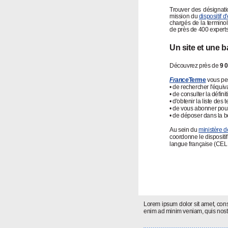
Trouver des désignation
mission du
dispositif 
chargés de la terminol
de près de 400 experts
Un site et une 
Découvrez près de
9 
France
Terme
vous pe
• de rechercher l'équiv
• de consulter la défini
• d'obtenir la liste de
• de vous abonner pour
• de déposer dans la b
Au sein du
ministère d
coordonne le dispositif
langue française (CEL
Lorem ipsum dolor sit amet, cons
enim ad minim veniam, quis nostr