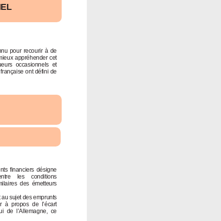
IEL
onnu pour recourir à de
mieux appréhender cet
ueurs occasionnels et
française ont défini de
nts financiers désigne
ntre les conditions
milaires des émetteurs
au sujet des emprunts
er à propos de l’écart
elui de l’Allemagne, ce