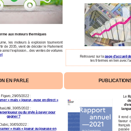
terme aux moteurs thermiques
urne, les moteurs à explosion tourneront
ir de 2035, vient de décider le Parlement
ainsi l’explosion... des ventes de voitures
te]
Retrouvez sur la
page d'accueil d
les 9 termes en lien avec l'ac
ON EN PARLE
PUBLICATION
 Figaro, 29/05/2022 :
Le
Ra
amer » mais « joueur, -euse en direct »
d
d‘en
tuaLitté, 30/05/2022 :
langu
 hyperjoueur ou du style à payer pour
gagner ?
Il rend
faveur 
Clubic, 30/05/2022 :
françai
treamer » mais « joueur ou joueuse en
passé