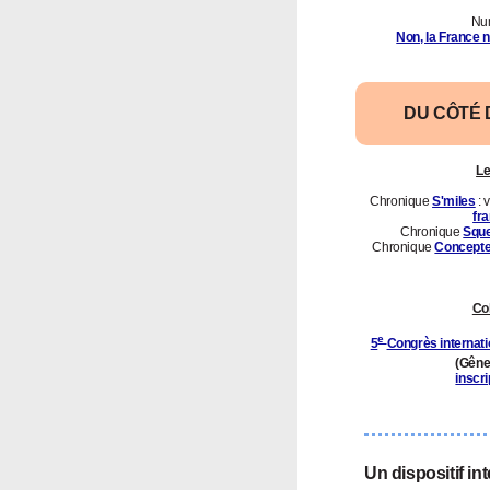
Nu
Non, la France 
DU CÔTÉ 
Le
Chronique
S'miles
: 
fr
Chronique
Sque
Chronique
Concepte
Col
e
5
Congrès internat
(Gêne
inscri
Un dispositif int