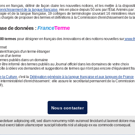
s en français, définir de façon claire les nouvelles notions, et les mettre à la dispositi
d'enrichissement de la langue française
, mis en place depuis 50 ans par l'État. Animés par
ogie et de la langue française, 19 collèges de terminologie couvrant 16 ministères réu
 chargés de proposer des termes et définitions à la Commission d'enrichissement de la l
France
Terme
base de données :
000 termes
pour désigner en français des innovations et des notions nouvelles sur
www.fr
rmet
alent français d'un terme étranger
tion d'un terme
s termes publiés dans un domaine
 être informé des termes publiés au
Journal officiel
dans les domaines de votre choix
oîte à idées vos demandes et suggestions de termes qui n'ont pas encore d'équivalent fr
e la Culture
, c'est la
Délégation générale à la langue française et aux langues de France
 interministériel d'enrichissement : elle assure le secrétariat permanent de la Commissio
F).
Nous contacter
ectetuer adipiscing elit, sed diam nonummy nibh euismod tincidunt ut laoreet dolore mag
ud exerci tation ullamcorper suscipit lobortis nisl ut aliquip ex ea commodo consequat.