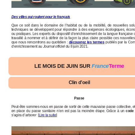
Des villes qui roulent pour le français
Que ce soit dans le domaine de l’habitat ou de la mobilité, de nouvelles solu
techniques se développent pour répondre à des exigences écologiques, éco
ou pratiques. Les experts du dispositif d’enrichissement de la langue française 
travaillé à nommer et à définir de la façon la plus claire possible ces nouvelles
que nous rencontrons au quotidien :
découvrez les termes
publiés par la Co
d’enrichissement au
Journal officiel
du 8 juin 2021.
LE MOIS DE JUIN SUR
France
Terme
Clin d'oeil
Passe
Peut-être sommes-nous en passe de sortir de cette mauvaise passe collective, et
en place du passe sanitaire n’en est pas la moindre étape. Grâce à un
code
s’agira d’arborer [
Lire la suite
]