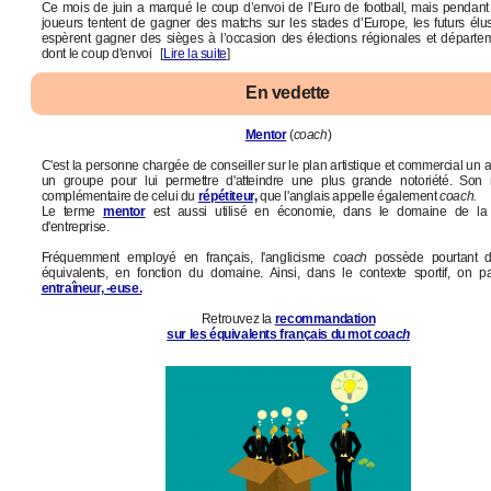
Ce mois de juin a marqué le coup d’envoi de l’Euro de football, mais pendant
joueurs tentent de gagner des matchs sur les stades d’Europe, les futurs élu
espèrent gagner des sièges à l’occasion des élections régionales et départe
dont le coup d'envoi [
Lire la suite
]
En vedette
Mentor
(
coach
)
C'est la personne chargée de conseiller sur le plan artistique et commercial un a
un groupe pour lui permettre d'atteindre une plus grande notoriété. Son 
complémentaire de celui du
répétiteur,
que l'anglais appelle également
coach.
Le terme
mentor
est aussi utilisé en économie, dans le domaine de la 
d'entreprise.
Fréquemment employé en français, l'anglicisme
coach
possède pourtant di
équivalents, en fonction du domaine. Ainsi, dans le contexte sportif, on pa
entraîneur, -euse.
Retrouvez la
recommandation
sur les équivalents français du mot
coach