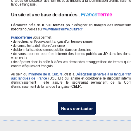
chargés de proposer des termes et définitions à la Commission d'enrichisseme
langue française.
France
Terme
Un site et une base de données :
Découvrez près de
8 500 termes
pour désigner en français des innovation
notions nouvelles sur
www.franceterme.culture.fr
France
Terme
vous permet
• de rechercher l'équivalent français d'un terme étranger
• de consulter la définition d'un terme
• d'obtenir la liste des termes publiés dans un domaine
• de vous abonner pour être informé des termes publiés au JO dans les dom
votre choix
• de déposer dans la boîte à idées vos demandes et suggestions de termes qui n
encore d'équivalent français
Au sein du
ministère de la Culture
, c'est la
Délégation générale à la langue fran
aux langues de France
(DGLFLF) qui anime et coordonne le dispositif intermin
d'enrichissement : elle assure le secrétariat permanent de la Com
d'enrichissement de la langue française (CELF).
Nous contacter