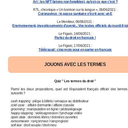
Art : les NFT (jetons non fongibles), qu’est-ce que c’est ?
RTL, chronique « Un bonbon sur la langue », 06/06/2021 :
Coronavirus : le passe sanitaire s’écrit avec un E
Le Moniteur, 08/06/2021 :
Environnement, investissements d'avenir... Vos textes officiels du mardi 8 ju
Le Figaro, 16/06/2021 :
Parlez du droit en français !
Le Figaro, 17/06/2021 :
Télétravail : cinq mots pour en parler en français
JOUONS AVEC LES TERMES
Quiz " Les termes du droit "
Parmi les deux propositions, quel est l'équivalent français officiel des termes
suivants ?
cash trapping
: piège à billets / arnaque au distributeur
cold case
: affaire dormante / affaire classée
grooming
: manipulation en ligne / pédopiégeage
happy slapping
: vidéoagression / lynchage vidéo
open data
: données libres / données ouvertes
ransomware
: rançonneur / rançongiciel
soft law
: droit souple / droit mou