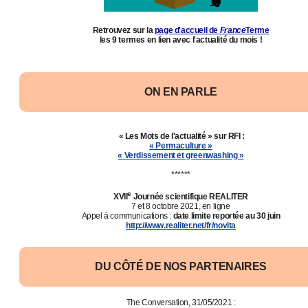
Retrouvez sur la
page d'accueil de
France
Terme
les 9 termes
en lien avec l'actualité
du mois !
ON EN PARLE
« Les Mots de l'actualité » sur RFI :
« Permaculture »
« Verdissement et greenwashing »
******
e
XVII
Journée scientifique REALITER
7 et 8 octobre 2021, en ligne
Appel à communications :
date limite reportée au
30 juin
http
:
/
/
www.realiter.net
/
fr
/
novita
DU CÔTÉ DE NOS PARTENAIRES
The Conversation, 31/05/2021 :