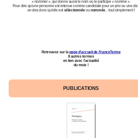
« nommer », qui donne aussi le nom ou le participe « nommé ».
Pour dire qu'une personne est retenue comme candidate pour un prix ou une dist
on dira donc qu'elle est
sélectionnée
ou
nommée
... tout simplement !
Retrouvez sur la
page d'accueil de
France
Terme
8 autres termes
en lien avec l'actualité
du mois !
PUBLICATIONS