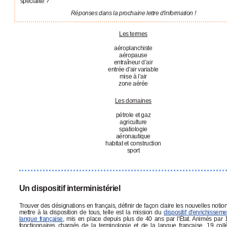
spécialité ?
Réponses dans la prochaine lettre d'information !
Les termes
aéroplanchiste
aéropause
entraîneur d’air
entrée d'air variable
mise à l’air
zone aérée
Les domaines
pétrole et gaz
agriculture
spatiologie
aéronautique
habitat et construction
sport
Un dispositif interministériel
Trouver des désignations en français, définir de façon claire les nouvelles notion
mettre à la disposition de tous, telle est la mission du
dispositif d'enrichissem
langue française
, mis en place depuis plus de 40 ans par l'État. Animés par 
fonctionnaires chargés de la terminologie et de la langue française, 19 col