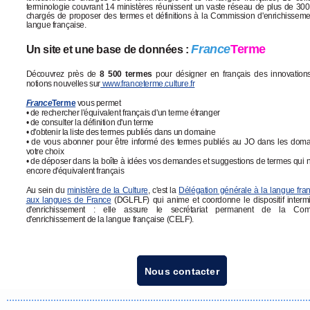
terminologie couvrant 14 ministères réunissent un vaste réseau de plus de 300
chargés de proposer des termes et définitions à la Commission d'enrichisseme
langue française.
France
Terme
Un site et une base de données :
Découvrez près de
8 500 termes
pour désigner en français des innovation
notions nouvelles sur
www.franceterme.culture.fr
France
Terme
vous permet
• de rechercher l'équivalent français d'un terme étranger
• de consulter la définition d'un terme
• d'obtenir la liste des termes publiés dans un domaine
• de vous abonner pour être informé des termes publiés au JO dans les dom
votre choix
• de déposer dans la boîte à idées vos demandes et suggestions de termes qui n
encore d'équivalent français
Au sein du
ministère de la Culture
, c'est la
Délégation générale à la langue fran
aux langues de France
(DGLFLF) qui anime et coordonne le dispositif intermin
d'enrichissement : elle assure le secrétariat permanent de la Com
d'enrichissement de la langue française (CELF).
Nous contacter