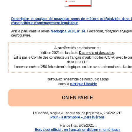
Description et analyse de nouveaux noms de métiers et d’activités dans 
d’une politique d’aménagement linguistique
Article paru dans la revue
Neologica 2020, n° 14
.
Perception, réception et juge
néologismes.
À paraître
très prochainement :
l'édition 2021 du
fascicule
Des mots et des autos
.
Édité par le Comité des constructeurs français d’automobiles (CCFA) avec le c
de la DGLFLF,
il recense environ 250 fiches terminologiques en lien avec le domaine de l'aut
Retrouvez l'ensemble de nos publications
dans la
rubrique Librairie
ON EN PARLE
Le Monde, blogue « Langue sauce piquante », 25/02/2021 :
Pour « astromobile
»,
persévérons
France Inter, 9/03/2021 :
Bon, c'est officiel : en français on dit bien « numérique»