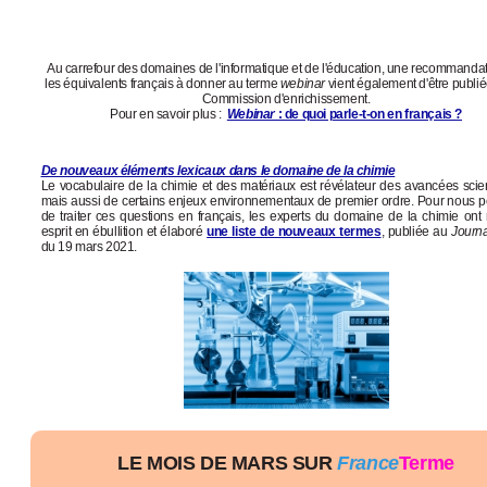
Au carrefour des domaines de l'informatique et de l'éducation, une recommandat
les équivalents français à donner au terme
webinar
vient également d'être publié
Commission d'enrichissement.
Pour en savoir plus :
Webinar
: de quoi parle-t-on en français ?
De nouveaux éléments lexicaux dans le domaine de la chimie
Le vocabulaire de la chimie et des matériaux est révélateur des avancées scien
mais aussi de certains enjeux environnementaux de premier ordre. Pour nous p
de traiter ces questions en français, les experts du domaine de la chimie ont 
esprit en ébullition et élaboré
une liste de nouveaux termes
, publiée au
Journal
du 19 mars 2021.
LE MOIS DE MARS SUR
France
Terme