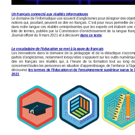
Un français connecté aux réalités informatiques
Le domaine de l’informatique use souvent d’anglicismes pour désigner des objet
notions qui, pourtant, peuvent se dire en français. C’est pour nous permettre d
dans notre langue ces réalités omniprésentes que les experts ont élaboré une 
liste de termes, publiée par la Commission d’enrichissement de la langue fran
Journal officiel
du 9 mars 2021 et à découvrir
dans ce texte
.
Le vocabulaire de l'éducation se met à la page du français
Les innovations dans le domaine de la pédagogie et de la didactique s’acco
parfois d’anglicismes, notamment lorsqu’elles s’appuient sur les outils numériqu
dire en français ces réalités qui, à l’heure de la formation tout au long de
concernent toutes les personnes en situation d’apprentissage, de l’enfance à l’âg
découvrez
les termes de l’éducation et de l’enseignement supérieur parus le
2021
.