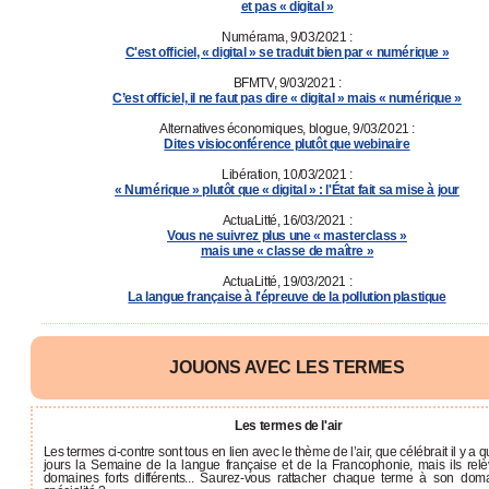
et pas « digital »
Numérama, 9/03/2021 :
C'est officiel, « digital » se traduit bien par « numérique »
BFMTV, 9/03/2021 :
C’est officiel, il ne faut pas dire « digital » mais « numérique »
Alternatives économiques, blogue, 9/03/2021 :
Dites visioconférence plutôt que webinaire
Libération, 10/03/2021 :
« Numérique » plutôt que « digital » : l'État fait sa mise à jour
ActuaLitté, 16/03/2021 :
Vous ne suivrez plus une « masterclass »
mais une « classe de maître »
ActuaLitté, 19/03/2021 :
La langue française à l'épreuve de la pollution plastique
JOUONS AVEC LES TERMES
Les termes de l'air
Les termes ci-contre sont tous en lien avec le thème de l’air, que célébrait il y a 
jours la Semaine de la langue française et de la Francophonie, mais ils rel
domaines forts différents... Saurez-vous rattacher chaque terme à son dom