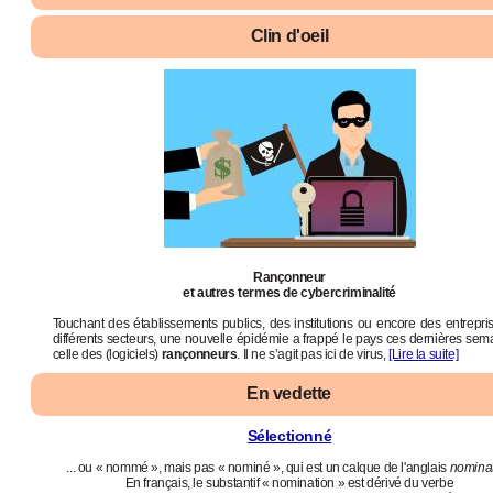
Clin d'oeil
Rançonneur
et autres termes de cybercriminalité
Touchant des établissements publics, des institutions ou encore des entrepri
différents secteurs, une nouvelle épidémie a frappé le pays ces dernières sema
celle des (logiciels)
rançonneurs
.
Il ne s’agit pas ici de virus,
[Lire la suite]
En vedette
Sélectionné
... ou « nommé », mais pas « nominé », qui est un calque de l'anglais
nomina
En français, le substantif « nomination » est dérivé du verbe