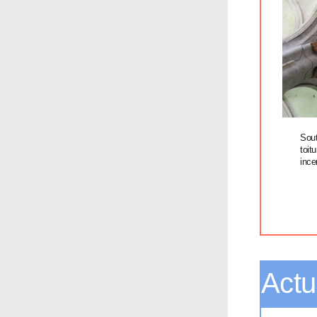
Sout
toit
ince
Actu