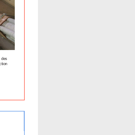
n des
ction