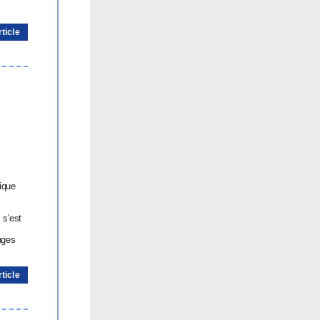
rticle
ique
 s’est
nges
rticle