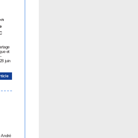
on
e
C
artage
que et
-
28 juin
rticle
e André