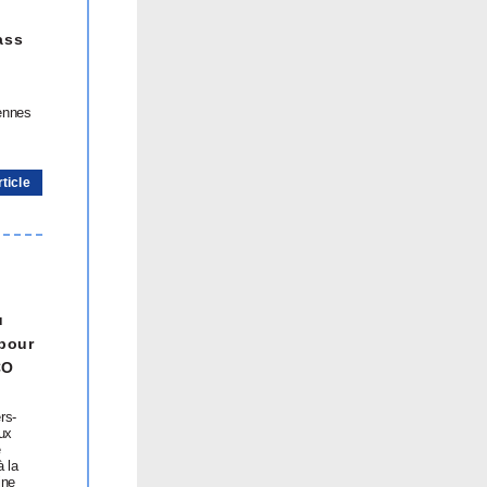
ass
éennes
rticle
u
 pour
CO
rs-
ux
e
à la
ine