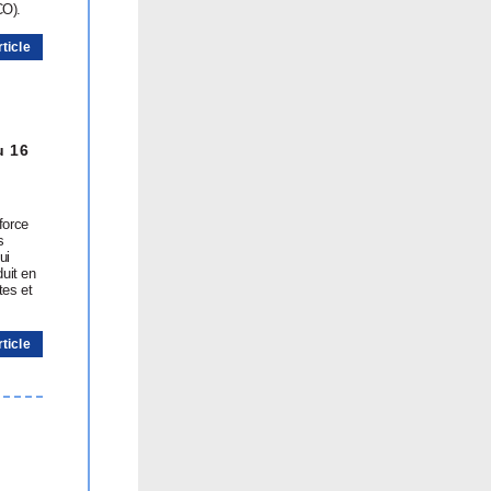
CO).
rticle
u 16
 force
s
ui
duit en
tes et
rticle
,