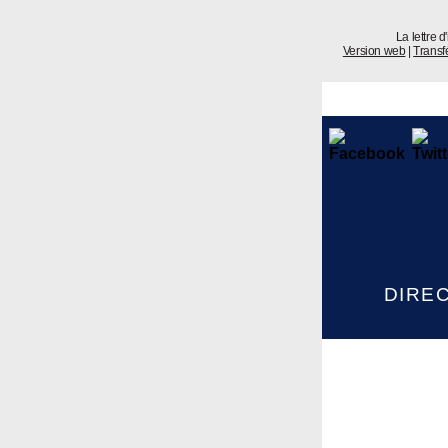
La lettre 
Version web
|
Transfé
DIRE