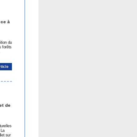
nce à
ition du
s forêts
à
rticle
et de
turelles
 La
let sur